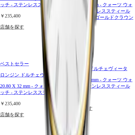
ス
España
ッチ
-
ステンレススティール
20.80 X 32 mm
-
クォーツ ウォ
Sweden
ト
ッチ
-
ステンレススティール
Schweiz
￥235,400
(
De
)
&18Kピンクゴールドクラウン
コ
Suisse
ン
店舗を探す
(
Fr
)
￥353,100
ク
Svizzera
エ
(
It
)
店舗を探す
ス
United
Kingdom
ト
Türkiye
コ
ン
ベストセラー
ク
ロンジン ドルチェヴィータ
エ
ロンジン ドルチェヴィータ
20.80 X 32 mm
-
クォーツ ウォ
ス
20.80 X 32 mm
-
クォーツ ウォ
ッチ
-
ステンレススティール
ト
ッチ
-
ステンレススティール
￥235,400
ク
￥235,400
ラ
店舗を探す
シ
店舗を探す
ッ
ク
コ