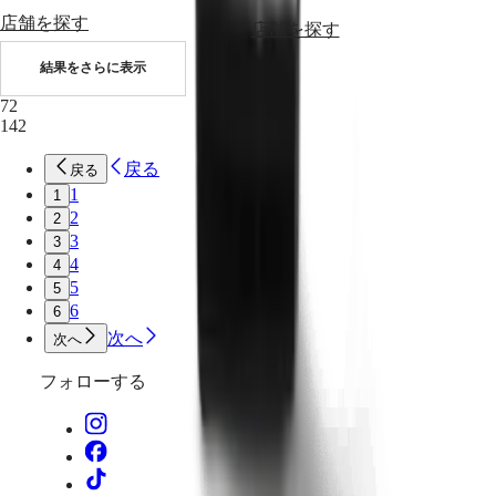
店舗を探す
店舗を探す
ス
ピ
結果をさらに表示
リ
72
ッ
142
ト
ロ
戻る
戻る
ン
1
1
ジ
2
2
ン
3
3
4
4
ス
5
5
ピ
6
6
リ
次へ
ッ
次へ
ト
フォローする
Zulu
Time
ロ
ン
ジ
ン​