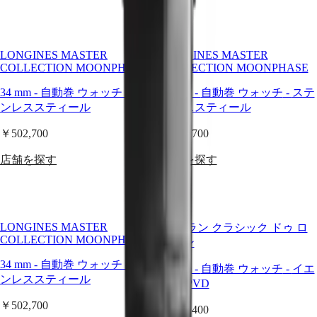
ハ
イ
ド
LONGINES MASTER
LONGINES MASTER
ロ
COLLECTION MOONPHASE
COLLECTION MOONPHASE
コ
ン
34 mm
-
自動巻 ウォッチ
-
ステ
34 mm
-
自動巻 ウォッチ
-
ステ
ク
ンレススティール
ンレススティール
エ
ス
￥502,700
￥502,700
ト
店舗を探す
店舗を探す
GMT
ス
ピ
リ
LONGINES MASTER
ラ グラン クラシック ドゥ ロ
ッ
COLLECTION MOONPHASE
ンジン
ト
34 mm
-
自動巻 ウォッチ
-
ステ
38 mm
-
自動巻 ウォッチ
-
イエ
ロ
ンレススティール
ロー PVD
ン
ジ
￥502,700
￥290,400
ン