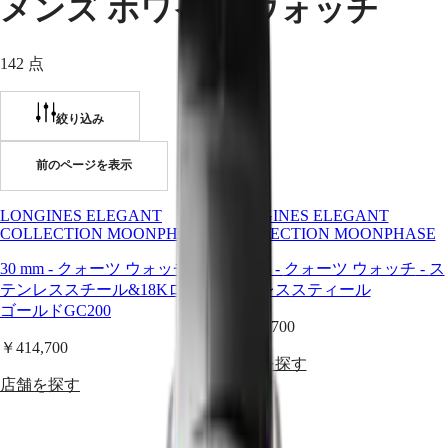
メンズ ホワイト ウォッチ
ッ
リ
チ
カ
142 点
South
マ
Africa
ス
タ
絞り込み
北
ー
米・
中
前のページを表示
ロ
南
ン
米
ジ
LONGINES ELEGANT
LONGINES ELEGANT
COLLECTION MOONPHASE
COLLECTION MOONPHASE
ン
Canada
マ
(
En
)
30 mm
-
クォーツ ウォッチ
-
ス
30 mm
-
クォーツ ウォッチ
-
ス
ス
Canada
テンレススチール&18Kローズ
テンレススティール
(
Fr
)
タ
ゴールドGC200
México
ー
￥282,700
United
コ
￥414,700
States
レ
店舗を探す
ク
店舗を探す
ア
シ
ジ
ョ
ア
ン