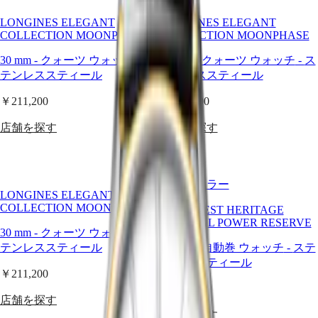
太
ロ
平
LONGINES ELEGANT
LONGINES ELEGANT
ン
洋
COLLECTION MOONPHASE
COLLECTION MOONPHASE
ジ
Australia
ン
30 mm
-
クォーツ ウォッチ
-
ス
30 mm
-
クォーツ ウォッチ
-
ス
中
テンレススティール
テンレススティール
國
マ
대
ス
￥211,200
￥211,200
한
タ
店舗を探す
店舗を探す
민
ー
국
コ
Hong
レ
Kong
ク
ベストセラー
SAR
シ
LONGINES ELEGANT
(
En
)
ョ
COLLECTION MOONPHASE
CONQUEST HERITAGE
香
ン
CENTRAL POWER RESERVE
港
30 mm
-
クォーツ ウォッチ
-
ス
特
ク
テンレススティール
38 mm
-
自動巻 ウォッチ
-
ステ
别
ロ
ンレススティール
行
￥211,200
ノ
政
￥634,700
グ
店舗を探す
區
ラ
(
Zh
)
店舗を探す