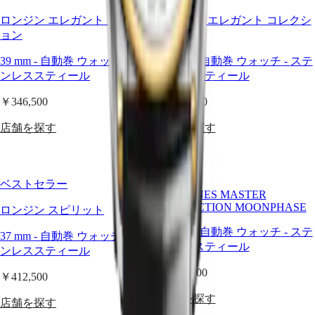
ン
ク
ロンジン エレガント コレクシ
ロンジン エレガント コレクシ
エ
ョン
ョン
ス
39 mm
-
自動巻 ウォッチ
-
ステ
39 mm
-
自動巻 ウォッチ
-
ステ
ト
ンレススティール
ンレススティール
ク
￥346,500
￥366,300
ロ
ノ
店舗を探す
店舗を探す
グ
ラ
フ
ハ
ベストセラー
LONGINES MASTER
イ
COLLECTION MOONPHASE
ド
ロンジン スピリット
ロ
34 mm
-
自動巻 ウォッチ
-
ステ
37 mm
-
自動巻 ウォッチ
-
ステ
コ
ンレススティール
ンレススティール
ン
ク
￥502,700
￥412,500
エ
ス
店舗を探す
店舗を探す
ト