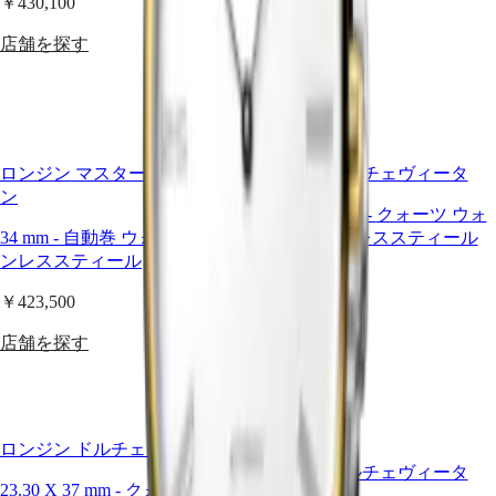
￥430,100
ズ
パ
￥423,500
ロ
店舗を探す
Österreich
ン
店舗を探す
Belgique
ジ
(
Fr
)
ン​
België
マ
(
Nl
)
ス
Denmark
ロンジン マスターコレクショ
ロンジン ドルチェヴィータ
Finland
タ
ン
France
ー
23.30 X 37 mm
-
クォーツ ウォ
Deutschland
コ
34 mm
-
自動巻 ウォッチ
-
ステ
ッチ
-
ステンレススティール
Greece
レ
(
En
)
ンレススティール
ク
￥235,400
Ελλάδα
シ
(
El
)
￥423,500
Italia
店舗を探す
ョ
Netherlands
店舗を探す
ン
(
En
)
GMT
Nederland
(
Nl
)
コ
Norway
ン
ベストセラー
Polska
ロンジン ドルチェヴィータ
ク
Portugal
ロンジン ドルチェヴィータ
エ
Россия
23.30 X 37 mm
-
クォーツ ウォ