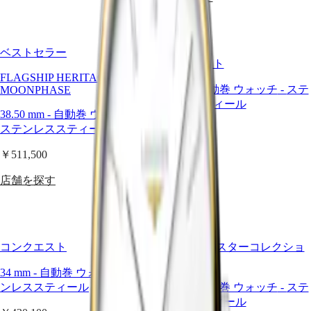
フ
India
ロ
日
ン
本
ジ
澳
ベストセラー
ン
コンクエスト
門
マ
FLAGSHIP HERITAGE
特
34 mm
-
自動巻 ウォッチ
-
ステ
MOONPHASE
ス
别
ンレススティール
タ
行
38.50 mm
-
自動巻 ウォッチ
-
ー
政
ステンレススティール
￥676,500
コ
區
レ
Malaysia
￥511,500
店舗を探す
ク
Singapore
台
シ
店舗を探す
湾
ョ
地
ン
區
ム
ไทย
コンクエスト
ロンジン マスターコレクショ
ー
ン
ン
ヨ
34 mm
-
自動巻 ウォッチ
-
ステ
フ
ー
ンレススティール
34 mm
-
自動巻 ウォッチ
-
ステ
ェ
ロ
ンレススティール
イ
ッ