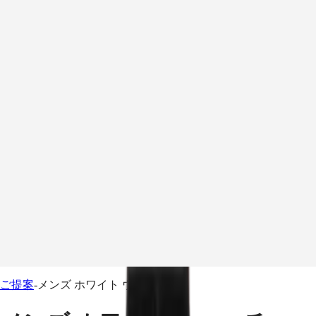
マ
検
索
イ
日本
を
ア
開
カ
検
く
ウ
索
店
ン
を
舗
開
ト
マ
く
に
に
イ
店
移
移
ア
舗
動
メ
動
カ
に
ニ
ウ
移
ュ
ウォッチ
ン
ー
動
おすすめ
ト
を
サービス
に
開
ロンジンの世界
く
移
動
ご提案
-
メンズ ホワイト ウォッチ
ウ
ア
ォ
フ