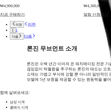
Greece
PILOT
₩4,900,000
₩4,300,000
(
En
)
FLYBACK
Ελλάδα
지금 구매하기
알림 신청하기
Elegance
(
El
)
Italia
MINI
Netherlands
이전
이전
DOLCEVITA
(
En
)
1
1
LONGINES
Nederland
다음
다음
DOLCEVITA
(
Nl
)
LONGINES
Norway
PRIMALUNA
Polska
론진 무브먼트 소개
FLAGSHIP
Portugal
CLASSIC
Россия
RECORD
España
ELEGANT
론진은 수백 년간 이어져 온 워치메이킹 전문 기
Sweden
COLLECTION
Schweiz
끊임없이 탁월함을 추구하는 론진의 태도는 오토
LA
(
De
)
소재는 가볍고 부식에 강할 뿐 아니라 일반적인 
GRANDE
Suisse
모델에 5년 보증을 제공할 수 있는 원동력을 불
CLASSIQUE
(
Fr
)
Svizzera
Heritage
(
It
)
함께 살펴보세요:
United
LONGINES
Kingdom
남성 시계
LEGEND
Türkiye
DIVER
클래식 시계