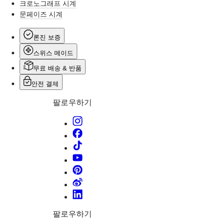
ULTRA-
크로노그래프 시계
CHRON
문페이즈 시계
LONGINES
PILOT
MAJETEK
론진 보증
CONQUEST
스위스 메이드
HERITAGE
FLAGSHIP
무료 배송 & 반품
HERITAGE
AVIGATION
안전 결제
HERITAGE
CLASSIC
팔로우하기
모든
워치
남성
워치
여성
워치
추천
신제품
모든
팔로우하기