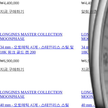
컴플리케이션
Kong
CONQUEST
₩4,400,000
₩4,400,000
모델이
SAR
CHRONOGRAPH
(
En
)
다양하게
HYDROCONQUEST
지금 구매하기
알림 신청하기
香港特别行政區
포함되어
HYDROCONQUEST
(
Zh
)
GMT
있습니다.
India
다이얼의
Spirit
日本
클래식한
澳門特别行政區
LONGINES MASTER COLLECTION
LONGINES MA
단순미부터
LONGINES
Malaysia
MOONPHASE
MOONPHASE
SPIRIT
정교한
Singapore
LONGINES
메카니컬
34 mm
台湾地區
-
오토매틱 시계
-
스테인리스 스틸 및
34 mm
-
오토매
SPIRIT
무브먼트까지,
18K 핑크 골드 캡 200
18K 옐로우 골드
ไทย
ZULU
이러한
TIME
₩6,900,000
₩6,900,000
문페이즈
유럽
LONGINES
시계는
SPIRIT
지금 구매하기
지금 구매하기
Österreich
FLYBACK
론진의
Belgique
LONGINES
유명한
(
Fr
)
SPIRIT
헤리티지와
België
CHRONOGRAPH
워치메이킹
(
Nl
)
LONGINES
전문성을
LONGINES MASTER COLLECTION
LONGINES MA
Denmark
SPIRIT
담고
MOONPHASE
MOONPHASE
Finland
PILOT
France
LONGINES
있습니다.
40 mm
-
오토매틱 시계
-
스테인리스 스틸
40 mm
-
오토매
Deutschland
SPIRIT