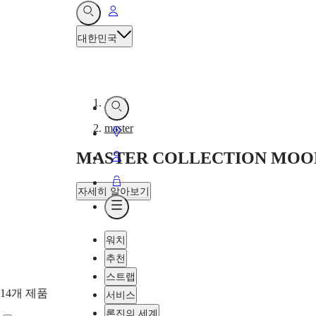
내
열려
있는
계정
대한민국
검색
시계
열려
-
있는
master
매장안내
검색
MASTER COLLECTION MOO
시계
내
계정
장바구니
자세히 알아보기
열려
론진
있는
마스터
메뉴
워치
컬렉션
추천
문페이즈는
스트랩
워치메이킹
장인
14개 제품
서비스
정신과
론진의 세계