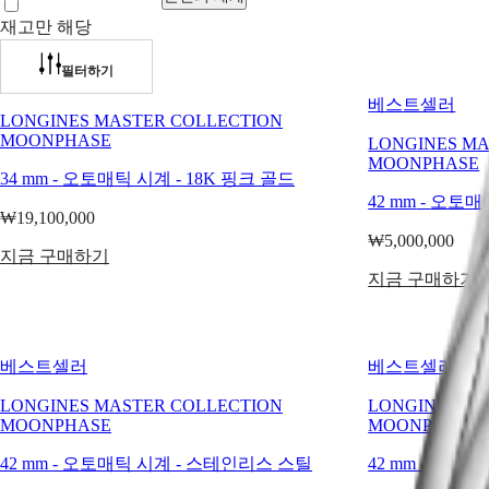
시대를
재고만 해당
초월한
우아함의
워치
아프리카
필터하기
정수를
Master
South
표현합니다.
베스트셀러
Africa
LONGINES MASTER COLLECTION
이
MASTER
MOONPHASE
LONGINES MA
상징적인
COLLECTION
미주
MOONPHASE
라인에는
MASTER
34 mm
-
오토매틱 시계
-
18K 핑크 골드
COLLECTION
Canada
시대를
42 mm
-
오토매
CHRONOGRAPH
(
En
)
초월한
₩19,100,000
MASTER
Canada
스타일과
₩5,000,000
COLLECTION
(
Fr
)
지금 구매하기
기술적
MOONPHASE
México
지금 구매하기
탁월성을
THE
United
향한
LONGINES
States
MASTER
론진의
아시아
COLLECTION
타협하지
베스트셀러
베스트셀러
GMT
태평양
않는
헌신을
Conquest
LONGINES MASTER COLLECTION
LONGINES MA
Australia
증명하는
MOONPHASE
MOONPHASE
中國
CONQUEST
정교한
대한민국
CONQUEST
42 mm
-
오토매틱 시계
-
스테인리스 스틸
42 mm
-
오토매
문페이즈
Hong
CLASSIC