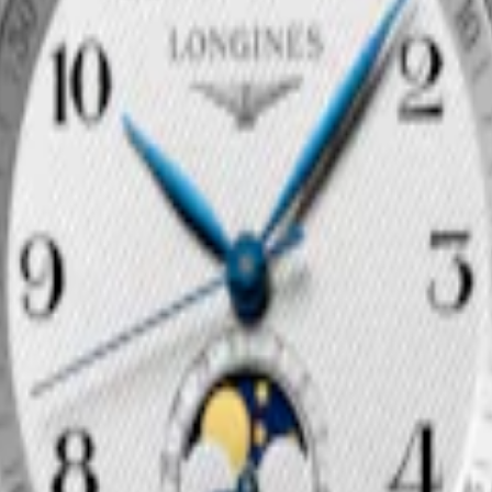
₩4,300,000
지금 구매하기
STER COLLECTION
LONGINES MASTER COLLEC
MOONPHASE
틱 시계
-
스테인리스 스틸 및
34 mm
-
오토매틱 시계
-
스테인
 캡 200
₩5,000,000
지금 구매하기
STER COLLECTION
틱 시계
-
스테인리스 스틸