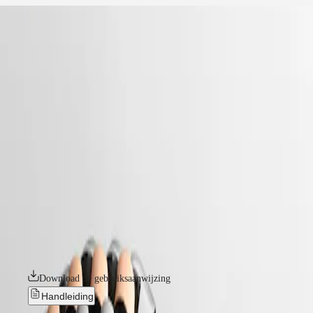
home
Horloges
Afrika
-
horloges
Master
South
-
Africa
elegance
MASTER
-
Het
longines primaluna
COLLECTION
-
Amerikaanse
MASTER
l81265717
continent
COLLECTION
CHRONOGRAPH
Canada
MASTER
LONGINES PRIMALUNA
(
En
)
COLLECTION
Canada
MOONPHASE
De Longines PrimaLuna-collectie belichaamt elegantie en
(
Fr
)
THE
vrouwelijkheid. De hemelse invloed van de collectie, die met
México
LONGINES
nauwgezette aandacht voor detail is vervaardigd, is terug te zien in de
United
MASTER
sierlijke rondingen en delicate lijnen. Of ze nu bezet zijn met
States
COLLECTION
diamanten of minimalistische wijzerplaten hebben, alle Longines
GMT
PrimaLuna-horloges stralen een schoonheid uit die vluchtige trends
Azië-
overstijgt.
Pacific
Conquest
Australia
Download de gebruiksaanwijzing
CONQUEST
中
CONQUEST
Handleiding
CLASSIC
國