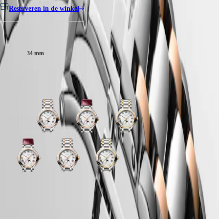
PILOT
别
Reserveren in de winkel
FLYBACK
行
政
Elegance
Kastgrootte:
區
Malaysia
MINI
Singapore
DOLCEVITA
34 mm
LONGINES
台
DOLCEVITA
湾
LONGINES
Verkrijgbaar in 3 variaties
地
PRIMALUNA
區
FLAGSHIP
ไทย
CLASSIC
EVIDENZA
Zilver
Sunray
Zilver
Europa
RECORD
wijzerplaat
zilver
wijzerplaat
ELEGANT
met
wijzerplaat
met
Österreich
COLLECTION
Roestvrij
met
Roestvrij
Belgique
LA
staal
Bordeauxrood
staal
Sunray
Zilver
Zilver
(
Fr
)
GRANDE
en
Alligator
en
zilver
wijzerplaat
wijzerplaat
België
CLASSIQUE
18-
leder
18-
wijzerplaat
met
met
(
Nl
)
karaats
band
karaats
met
Roestvrij
Roestvrij
Denmark
Heritage
roségouden
geelgouden
LONGINES 5 jaar garantie
Bordeauxrood
staal
staal
Finland
cap
cap
Alligator
en
en
LONGINES
France
Swiss Made
200
200
leder
18-
18-
LEGEND
Deutschland
band
band
band
karaats
karaats
Gratis verzending & retourneren
DIVER
Greece