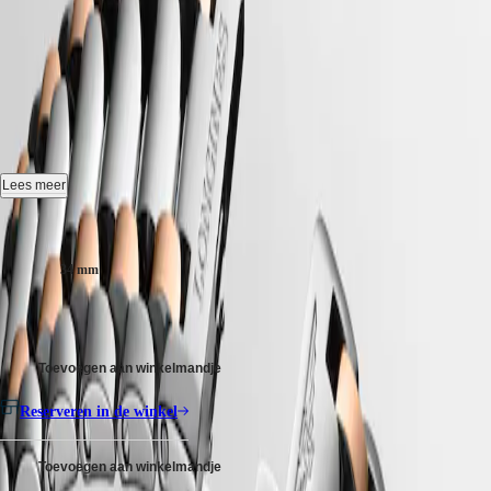
CONQUEST
대
LONGINES PRIMALUNA
CHRONOGRAPH
한
HYDROCONQUEST
민
MOONPHASE
-
L8.126.5.71.7
HYDROCONQUEST
국
GMT
Hong
Spirit
Kong
Automaat horloge, Ø 34.00 mm, roestvrij staal en 18-karaats
SAR
roségouden cap 200, L8.126.5.71.7
LONGINES
(
En
)
SPIRIT
Gangreserve, zelfopwindend mechanisch uurwerk met 25.200
香
Lees meer
LONGINES
vibraties per uur, een balansveer van monokristallijn silicium en een
港
SPIRIT
gangreserve van ongeveer 72 uur.
Kastgrootte:
特
ZULU
别
Tot 3 bar, krasbestendig saffierglas met meerdere lagen anti-
TIME
34 mm
行
reflecterende coating aan beide zijden.
LONGINES
政
SPIRIT
€ 6.250,00
Zilver wijzerplaat.
FLYBACK
區
LONGINES
(
Zh
)
Roestvrij staal en 18-karaats roségouden cap 200 band, met
SPIRIT
India
Toevoegen aan winkelmandje
drievoudige vouwsluiting en drukknoppen.
CHRONOGRAPH
日
LONGINES
本
Reserveren in de winkel
SPIRIT
澳
PILOT
門
LONGINES
Toevoegen aan winkelmandje
特
SPIRIT