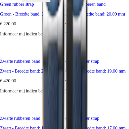
uw
Green rubber strap
Zwarte rubberen band
horloge.
Met
Horloges
Afrika
Groen
-
Breedte band:
20.00 mm
Zwart
-
Breedte band:
20.00 mm
het
assortiment
€ 220,00
Master
South
€ 180,00
horlogebanden
Africa
van
MASTER
Informeer mij indien beschikbaar
Nu kopen
Longines
Het
COLLECTION
geeft
Amerikaanse
MASTER
u
continent
COLLECTION
een
CHRONOGRAPH
Canada
persoonlijke
MASTER
Zwarte rubberen band
Green rubber strap
(
En
)
draai
COLLECTION
Canada
aan
MOONPHASE
Zwart
-
Breedte band:
21.00 mm
Groen
-
Breedte band:
19.00 mm
(
Fr
)
uw
THE
México
horloge
LONGINES
€ 420,00
€ 420,00
United
en
MASTER
States
toont
COLLECTION
Informeer mij indien beschikbaar
Nu kopen
u
GMT
Azië-
uw
Pacific
Conquest
eigen
stijl,
Australia
CONQUEST
al
Zwarte rubberen band
Green rubber strap
中
CONQUEST
naargelang
CLASSIC
國
uw
Zwart
-
Breedte band:
19.00 mm
Groen
-
Breedte band:
17.00 mm