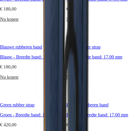
CONQUEST
voorkeuren.
대
CHRONOGRAPH
Bent
€ 180,00
€ 420,00
한
HYDROCONQUEST
u
민
HYDROCONQUEST
op
Nu kopen
Nu kopen
국
GMT
zoek
Hong
naar
Spirit
Kong
een
SAR
sportieve
LONGINES
(
En
)
uitstraling,
Blauwe rubberen band
White rubber strap
SPIRIT
香
een
LONGINES
港
vleugje
Blauw
-
Breedte band:
17.00 mm
Wit
-
Breedte band:
17.00 mm
SPIRIT
elegantie
特
ZULU
of
€ 180,00
€ 420,00
别
TIME
toch
行
LONGINES
eerder
Nu kopen
Nu kopen
政
SPIRIT
een
FLYBACK
區
vintage
LONGINES
(
Zh
)
look?
SPIRIT
India
Het
CHRONOGRAPH
日
gevarieerde
Green rubber strap
Blauwe rubberen band
LONGINES
aanbod
本
SPIRIT
aan
Groen
澳
-
Breedte band:
17.00 mm
Blauw
-
Breedte band:
17.00 mm
PILOT
materialen
門
LONGINES
en
€ 420,00
€ 420,00
特
SPIRIT
kleuren