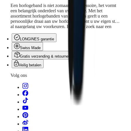
Een horlogeband is niet zomaar een accessoire, het vormt
een belangrijk onderdeel van uw horloge. Met het
assortiment horlogebanden van Longines geeft u een
persoonlijke draai aan uw horloge en toont u uw eigen stijl,
al naargelang uw voorkeuren. Bent u op zoek naar een
sportieve uitstraling, een vleugje elegantie of toch eerder
een vintage look? Het gevarieerde aanbod aan materialen
LONGINES garantie
en kleuren biedt voor ieder wat wils.
Swiss Made
Gratis verzending & retourneren
Veilig betalen
Volg ons