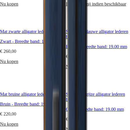
PILOT
别
biedt
Nu kopen
Informeer mij indien beschikbaar
FLYBACK
行
voor
ieder
政
Elegance
wat
區
wils.
Malaysia
MINI
Mat zwarte alligator lederen band
Singapore
DOLCEVITA
Semi-mat blauwe alligator lederen
LONGINES
band
台
Zwart
-
Breedte band:
19.00 mm
DOLCEVITA
湾
Blauw
-
Breedte band:
19.00 mm
LONGINES
地
€ 260,00
PRIMALUNA
區
€ 260,00
FLAGSHIP
Nu kopen
ไทย
CLASSIC
Nu kopen
EVIDENZA
Europa
RECORD
ELEGANT
Österreich
COLLECTION
Belgique
LA
(
Fr
)
Mat bruine alligator lederen band
GRANDE
Semi-mat grijze alligator lederen
België
CLASSIQUE
band
(
Nl
)
Bruin
-
Breedte band:
19.00 mm
Denmark
Heritage
Grijs
-
Breedte band:
19.00 mm
€ 220,00
Finland
LONGINES
€ 260,00
France
Nu kopen
LEGEND
Deutschland
Nu kopen
DIVER
Greece