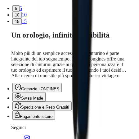
noi
Orologi
5
5
da
10
10
uomo
15
15
Orologi
da
Un orologio, infinite possibilità
donna
Tutti
gli
orologi
Molto più di un semplice accessorio, il cinturino è parte
integrante del tuo segnatempo. Inoltre, Longines offre una
selezione di cinturini grazie ai quali puoi personalizzare il
tuo orologio ed esprimere il tuo stile secondo i tuoi desideri.
Alla ricerca di uno stile più sportivo, un tocco vintage o
raffinato? La vasta gamma di materiali e colori disponibili si
adatta facilmente a qualsiasi tipo di desiderio e di stile.
Garanzia LONGINES
Perfetto per ogni occasione e sempre elegante, fai la tua
scelta e aggiungi un po' di stile al tuo polso!
Swiss Made
Spedizione e Reso Gratuiti
Pagamento sicuro
Seguici