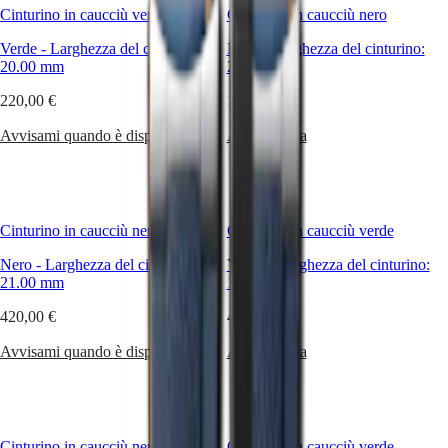
segnatempo.
Cinturino in caucciù verde
Cinturino in caucciù nero
Inoltre,
Master
South
Longines
Verde
-
Africa
Larghezza del cinturino:
Nero
-
Larghezza del cinturino:
offre
MASTER
20.00 mm
20.00 mm
una
America
COLLECTION
selezione
220,00 €
MASTER
180,00 €
di
Canada
COLLECTION
cinturini
(
En
)
Avvisami quando è disponibile
Acquista ora
CHRONOGRAPH
grazie
Canada
MASTER
ai
(
Fr
)
COLLECTION
quali
México
MOONPHASE
puoi
United
THE
personalizzare
States
LONGINES
Cinturino in caucciù nero
Cinturino in caucciù verde
il
MASTER
Asia
tuo
COLLECTION
Nero
-
Larghezza del cinturino:
Verde
-
Larghezza del cinturino:
Pacifico
orologio
GMT
21.00 mm
19.00 mm
ed
Australia
esprimere
Conquest
420,00 €
420,00 €
中
il
CONQUEST
tuo
國
Avvisami quando è disponibile
Acquista ora
CONQUEST
stile
대
CLASSIC
secondo
한
CONQUEST
i
민
CHRONOGRAPH
tuoi
국
HYDROCONQUEST
desideri.
Cinturino in caucciù nero
Cinturino in caucciù verde