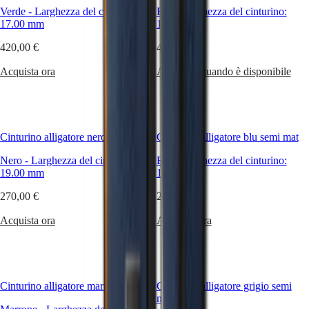
Malaysia
Elegance
tipo
Verde
-
Larghezza del cinturino:
Blu
-
Larghezza del cinturino:
Singapore
di
17.00 mm
17.00 mm
MINI
台
desiderio
DOLCEVITA
湾
e
420,00 €
420,00 €
LONGINES
地
di
DOLCEVITA
stile.
區
Acquista ora
Avvisami quando è disponibile
LONGINES
Perfetto
ไทย
PRIMALUNA
per
FLAGSHIP
ogni
Europa
CLASSIC
occasione
EVIDENZA
e
Österreich
Cinturino alligatore nero mat
Cinturino alligatore blu semi mat
RECORD
sempre
Belgique
ELEGANT
elegante,
Nero
-
Larghezza del cinturino:
Blu
-
Larghezza del cinturino:
(
Fr
)
COLLECTION
fai
19.00 mm
19.00 mm
België
LA
la
(
Nl
)
GRANDE
tua
270,00 €
270,00 €
Denmark
CLASSIQUE
scelta
Finland
e
Acquista ora
Acquista ora
France
Heritage
aggiungi
Deutschland
un
LONGINES
Greece
po'
LEGEND
(
En
)
di
DIVER
Ελλάδα
stile
ULTRA-
(
El
)
Cinturino alligatore marrone mat
Cinturino alligatore grigio semi
al
CHRON
Italia
mat
tuo