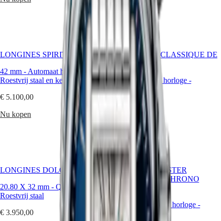
PILOT
别
Nu kopen
FLYBACK
行
政
Elegance
區
Malaysia
MINI
Singapore
DOLCEVITA
LONGINES SPIRIT FLYBACK
LA GRANDE CLASSIQUE DE
LONGINES
台
LONGINES
42 mm
-
Automaat horloge
-
DOLCEVITA
湾
Roestvrij staal en keramische ring
29 mm
-
Quartz horloge
-
LONGINES
地
Roestvrij staal
PRIMALUNA
區
€ 5.100,00
FLAGSHIP
€ 1.600,00
ไทย
CLASSIC
Nu kopen
EVIDENZA
Nu kopen
Europa
RECORD
ELEGANT
Österreich
COLLECTION
Belgique
LA
(
Fr
)
GRANDE
België
CLASSIQUE
LONGINES DOLCEVITA
LONGINES MASTER
(
Nl
)
COLLECTION CHRONO
Denmark
Heritage
20.80 X 32 mm
-
Quartz horloge
-
MOONPHASE
Finland
Roestvrij staal
LONGINES
France
40 mm
-
Automaat horloge
-
LEGEND
Deutschland
€ 3.950,00
Roestvrij staal
DIVER
Greece