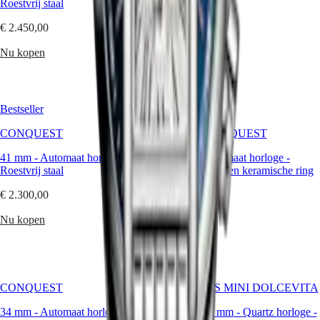
Roestvrij staal
Roestvrij staal
Heren
horloges
€ 2.450,00
€ 3.400,00
Dames
horloges
Nu kopen
Nu kopen
Op
functies
Bestseller
Bestseller
Op
stijl
CONQUEST
HYDROCONQUEST
Op
41 mm
-
Automaat horloge
-
41 mm
-
Automaat horloge
-
kleur
Roestvrij staal
Roestvrij staal en keramische ring
Banden
€ 2.300,00
€ 2.000,00
Alle
Nu kopen
Nu kopen
banden
NATO-
banden
Leren
banden
Rubberen
CONQUEST
LONGINES MINI DOLCEVITA
banden
34 mm
-
Automaat horloge
-
21.50 X 29 mm
-
Quartz horloge
-