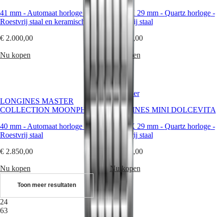
&
41 mm
-
Automaat horloge
-
21.50 X 29 mm
-
Quartz horloge
-
persoonlijkheden
Roestvrij staal en keramische ring
Roestvrij staal
Sport
&
€ 2.000,00
€ 2.100,00
partnerschappen
Vakmanschap
Nu kopen
Nu kopen
in
horlogemaken
Nieuws
&
Bestseller
verhalen
LONGINES MASTER
Werken
COLLECTION MOONPHASE
LONGINES MINI DOLCEVITA
bij
ons
40 mm
-
Automaat horloge
-
21.50 X 29 mm
-
Quartz horloge
-
Heren
Roestvrij staal
Roestvrij staal
horloges
Dames
€ 2.850,00
€ 2.100,00
horloges
Alle
Nu kopen
Nu kopen
horloges
Toon meer resultaten
24
63