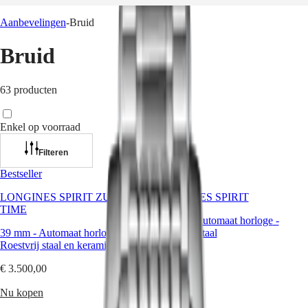
Aanbevelingen
-
Bruid
Horloges
Afrika
Bruid
Master
South
Africa
MASTER
63 producten
Het
COLLECTION
Amerikaanse
MASTER
continent
COLLECTION
Enkel op voorraad
CHRONOGRAPH
Canada
MASTER
(
En
)
Filteren
COLLECTION
Canada
MOONPHASE
Bestseller
Bestseller
(
Fr
)
THE
México
LONGINES
LONGINES SPIRIT ZULU
LONGINES SPIRIT
United
MASTER
TIME
States
COLLECTION
37 mm
-
Automaat horloge
-
GMT
39 mm
-
Automaat horloge
-
Roestvrij staal
Azië-
Roestvrij staal en keramische ring
Pacific
Conquest
€ 2.800,00
€ 3.500,00
Australia
CONQUEST
Nu kopen
中
CONQUEST
Nu kopen
CLASSIC
國