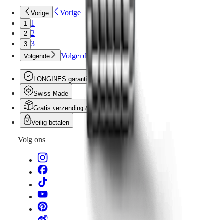
Vorige
Vorige
1
1
2
2
3
3
Volgende
Volgende
LONGINES garantie
Swiss Made
Gratis verzending & retourneren
Veilig betalen
Volg ons