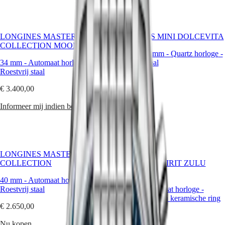
CONQUEST
대
CHRONOGRAPH
한
HYDROCONQUEST
민
HYDROCONQUEST
LONGINES MASTER
LONGINES MINI DOLCEVITA
국
GMT
COLLECTION MOONPHASE
Hong
21.50 X 29 mm
-
Quartz horloge
-
Spirit
Kong
34 mm
-
Automaat horloge
-
Roestvrij staal
SAR
Roestvrij staal
LONGINES
(
En
)
€ 4.350,00
SPIRIT
香
€ 3.400,00
LONGINES
港
Nu kopen
SPIRIT
特
Informeer mij indien beschikbaar
ZULU
别
TIME
行
LONGINES
政
SPIRIT
Bestseller
FLYBACK
區
LONGINES MASTER
LONGINES
(
Zh
)
COLLECTION
LONGINES SPIRIT ZULU
SPIRIT
India
TIME
CHRONOGRAPH
日
40 mm
-
Automaat horloge
-
LONGINES
本
Roestvrij staal
42 mm
-
Automaat horloge
-
SPIRIT
澳
Roestvrij staal en keramische ring
PILOT
€ 2.650,00
門
LONGINES
€ 3.500,00
特
SPIRIT
Nu kopen