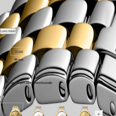
Australia
CONQUEST
FLAGSHIP CLASSIC
-
L4.984.3
中
CONQUEST
CLASSIC
國
CONQUEST
대
Automaat horloge, Ø 40.00 mm, roestvrij staal en gele pvd-coating, L4
CHRONOGRAPH
한
HYDROCONQUEST
Datum, zelfopwindend mechanisch uurwerk met 25.200 vibraties per uur
Lees meer
민
HYDROCONQUEST
국
GMT
Tot 3 bar, krasbestendig saffierglas met meerdere lagen anti-reflecteren
Kastgrootte:
Hong
Spirit
Kong
Verguld wijzerplaat.
30 mm
SAR
LONGINES
(
En
)
Roestvrij staal en gele pvd-coating band, met drievoudige vouwsluiti
40 mm
SPIRIT
香
LONGINES
港
SPIRIT
€ 2.600,00
特
ZULU
别
TIME
行
Toevoegen aan winkelmandje
LONGINES
政
SPIRIT
FLYBACK
區
Verkrijgbaar in 6 variaties
LONGINES
(
Zh
)
SPIRIT
India
CHRONOGRAPH
日
LONGINES
本