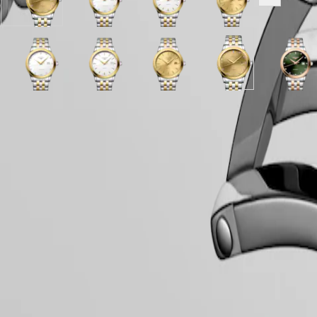
Verguld
Mat
Mat
Verguld
SPIRIT
Toon alle v
澳
wijzerplaat
wit
wit
wijzerplaat
PILOT
門
met
wijzerplaat
wijzerplaat
met
LONGINES
Roestvrij
met
met
Roestvrij
特
SPIRIT
staal
Roestvrij
Roestvrij
staal
PILOT
别
en
Sunray
Mat
staal
Sunray
Mat
staal
Verguld
en
Verguld
Sunra
FLYBACK
Hide variations
行
gele
green
wit
en
anthracite
wit
en
wijzerplaat
gele
wijzerplaat
green
政
Elegance
PVD-
wijzerplaat
wijzerplaat
gele
wijzerplaat
wijzerplaat
gele
met
PVD-
met
wijzer
區
coating
met
met
PVD-
met
met
PVD-
Roestvrij
coating
Roestvrij
met
Malaysia
MINI
band
Roestvrij
Roestvrij
coating
Roestvrij
Roestvrij
coating
staal
band
staal
Roestv
LONGINES 5 jaar garantie
Singapore
DOLCEVITA
staal
staal
band
staal
staal
band
en
en
staal
Swiss Made
LONGINES
台
en
en
en
en
gele
gele
en
DOLCEVITA
rosé
gele
rosé
gele
PVD-
PVD-
rosé
湾
Gratis verzending & retourneren
LONGINES
PVD-
PVD-
PVD-
PVD-
coating
coating
PVD-
地
PRIMALUNA
coating
coating
coating
coating
band
band
coatin
Veilig betalen
區
FLAGSHIP
band
band
band
band
band
ไทย
CLASSIC
EVIDENZA
Horlogekast
Europa
RECORD
ELEGANT
Österreich
COLLECTION
Belgique
LA
(
Fr
)
Wijzerplaat en wijzers
GRANDE
België
CLASSIQUE
(
Nl
)
Denmark
Heritage