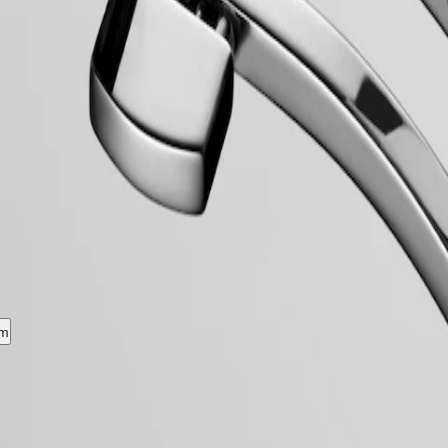
vervloeien. Flagship, een emblematische lijn voor het merk sinds eind ja
Flagship-horloges de voortdurende zoektocht van Longines naar uitmun
um