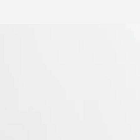
ren 1950, was een van de allereerste collecties van Longines. Met hun
tendheid in de horlogewereld.