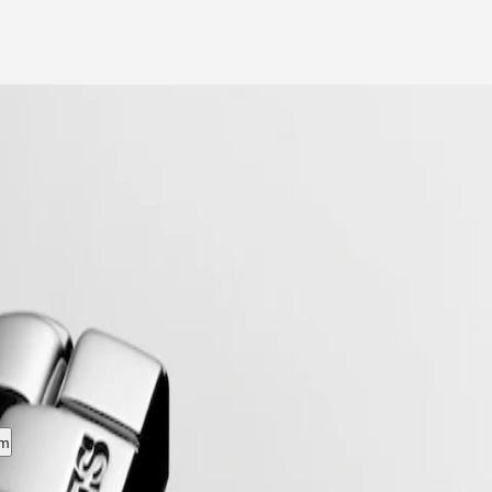
vervloeien. Flagship, een emblematische lijn voor het merk sinds eind ja
Flagship-horloges de voortdurende zoektocht van Longines naar uitmun
um