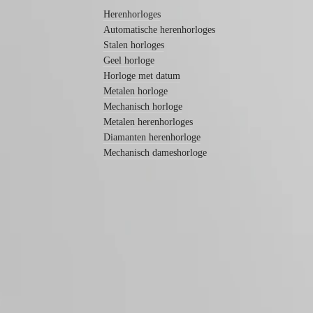
Noviteiten
Kingdom
Herenhorloges
Türkiye
Automatische herenhorloges
Alle
horloges
Stalen horloges
Heren
Geel horloge
horloges
Horloge met datum
Dames
Metalen horloge
horloges
Mechanisch horloge
Op
Metalen herenhorloges
functies
Diamanten herenhorloge
Mechanisch dameshorloge
Op
stijl
Op
kleur
Banden
Alle
banden
LONGINES 5 jaar garantie
NATO-
Swiss Made
banden
Leren
Gratis verzending & retourneren