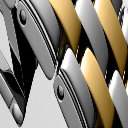
ren 1950, was een van de allereerste collecties van Longines. Met hun
tendheid in de horlogewereld.