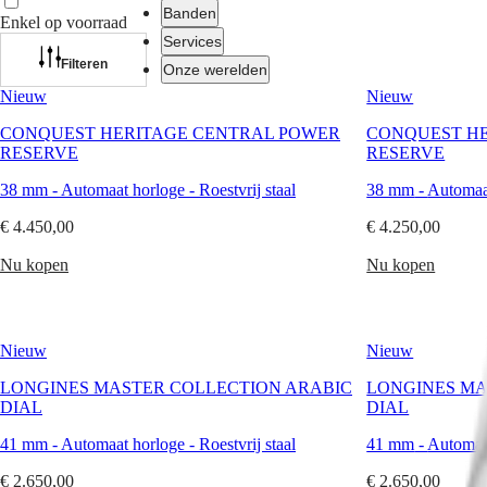
Banden
Enkel op voorraad
Services
Filteren
Onze werelden
Nieuw
Nieuw
Horloges
Afrika
CONQUEST HERITAGE CENTRAL POWER
CONQUEST H
RESERVE
RESERVE
Master
South
Africa
38 mm
-
Automaat horloge
-
Roestvrij staal
38 mm
-
Automaa
MASTER
Het
COLLECTION
€ 4.450,00
€ 4.250,00
Amerikaanse
MASTER
continent
COLLECTION
Nu kopen
Nu kopen
CHRONOGRAPH
Canada
MASTER
(
En
)
COLLECTION
Canada
MOONPHASE
Nieuw
Nieuw
(
Fr
)
THE
México
LONGINES
LONGINES MASTER COLLECTION ARABIC
LONGINES MA
United
MASTER
DIAL
DIAL
States
COLLECTION
GMT
41 mm
-
Automaat horloge
-
Roestvrij staal
41 mm
-
Automaa
Azië-
Pacific
Conquest
€ 2.650,00
€ 2.650,00