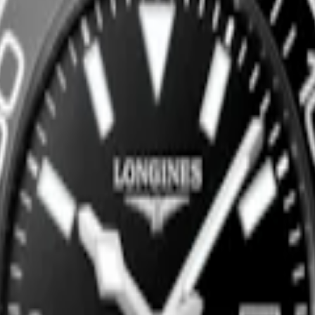
Nu kopen
Nieuw
STER COLLECTION
LONGINES MASTER COLLEC
t horloge
-
Roestvrij staal
39 mm
-
Automaat horloge
-
Roestv
€ 2.550,00
Nu kopen
Nieuw
STER COLLECTION
LONGINES MASTER COLLEC
t horloge
-
Roestvrij staal en 18-
34 mm
-
Automaat horloge
-
Roestv
en cap 200
€ 2.950,00