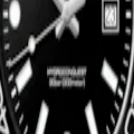
Nu kopen
Nieuw
STER COLLECTION
LONGINES MASTER COLLEC
t horloge
-
Roestvrij staal en 18-
30 mm
-
Automaat horloge
-
Roestv
en cap 200
karaats geelgouden cap 200
€ 3.350,00
Nu kopen
Nieuw
STER COLLECTION
HYDROCONQUEST
t horloge
-
Roestvrij staal
42 mm
-
Quartz horloge
-
Roestvrij
€ 1.550,00