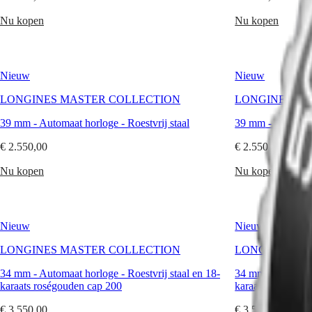
Australia
CONQUEST
Nu kopen
Nu kopen
中
CONQUEST
CLASSIC
國
CONQUEST
대
CHRONOGRAPH
한
Nieuw
Nieuw
HYDROCONQUEST
민
HYDROCONQUEST
LONGINES MASTER COLLECTION
LONGINES MA
국
GMT
Hong
39 mm
-
Automaat horloge
-
Roestvrij staal
39 mm
-
Automaa
Spirit
Kong
SAR
€ 2.550,00
€ 2.550,00
LONGINES
(
En
)
SPIRIT
香
Nu kopen
Nu kopen
LONGINES
港
SPIRIT
特
ZULU
别
TIME
行
LONGINES
Nieuw
Nieuw
政
SPIRIT
LONGINES MASTER COLLECTION
LONGINES MA
FLYBACK
區
LONGINES
(
Zh
)
34 mm
-
Automaat horloge
-
Roestvrij staal en 18-
34 mm
-
Automaa
SPIRIT
India
karaats roségouden cap 200
karaats geelgoud
CHRONOGRAPH
日
LONGINES
本
€ 3.550,00
€ 3.550,00