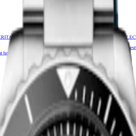
Nieuw
ERITAGE CENTRAL POWER
LONGINES MASTER COLLEC
41 mm
-
Automaat horloge
-
Roestv
t horloge
-
Roestvrij staal
€ 2.650,00
Nu kopen
Nieuw
STER COLLECTION ARABIC
LONGINES MASTER COLLEC
41 mm
-
Automaat horloge
-
Roestv
t horloge
-
Roestvrij staal
€ 2.650,00