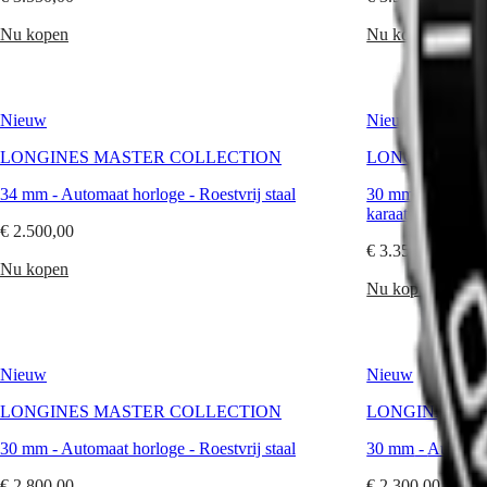
SPIRIT
澳
PILOT
Nu kopen
Nu kopen
門
LONGINES
特
SPIRIT
PILOT
别
FLYBACK
行
Nieuw
Nieuw
政
Elegance
區
LONGINES MASTER COLLECTION
LONGINES MA
Malaysia
MINI
Singapore
DOLCEVITA
34 mm
-
Automaat horloge
-
Roestvrij staal
30 mm
-
Automaa
LONGINES
台
karaats roségoud
€ 2.500,00
DOLCEVITA
湾
€ 3.350,00
LONGINES
地
Nu kopen
PRIMALUNA
區
Nu kopen
FLAGSHIP
ไทย
CLASSIC
EVIDENZA
Europa
RECORD
ELEGANT
Nieuw
Nieuw
Österreich
COLLECTION
Belgique
LA
LONGINES MASTER COLLECTION
LONGINES MA
(
Fr
)
GRANDE
België
CLASSIQUE
30 mm
-
Automaat horloge
-
Roestvrij staal
30 mm
-
Automaa
(
Nl
)
Denmark
Heritage
€ 2.800,00
€ 2.300,00