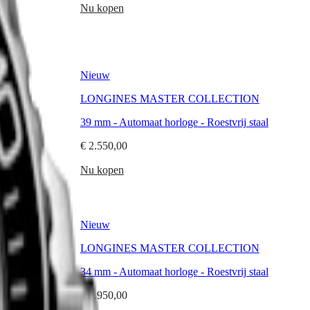
Nu kopen
Nieuw
TION
LONGINES MASTER COLLECTION
rij staal
39 mm
-
Automaat horloge
-
Roestvrij staal
€ 2.550,00
Nu kopen
Nieuw
TION
LONGINES MASTER COLLECTION
rij staal
34 mm
-
Automaat horloge
-
Roestvrij staal
€ 2.950,00