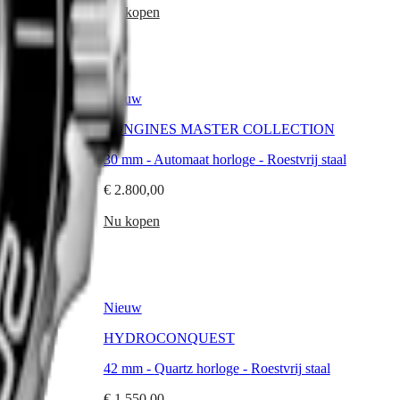
Nu kopen
Nieuw
TION
LONGINES MASTER COLLECTION
rij staal en 18-
30 mm
-
Automaat horloge
-
Roestvrij staal
€ 2.800,00
Nu kopen
Nieuw
HYDROCONQUEST
 staal
42 mm
-
Quartz horloge
-
Roestvrij staal
€ 1.550,00