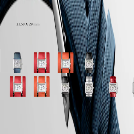
PILOT
别
FLYBACK
行
Kastgrootte:
政
Elegance
區
21.50 X 29 mm
Malaysia
MINI
Singapore
DOLCEVITA
LONGINES
台
Verkrijgbaar in 11 variaties
DOLCEVITA
湾
LONGINES
地
PRIMALUNA
區
FLAGSHIP
Sneeuwzetting
Zilver
Zilver
Zilver
ไทย
CLASSIC
en
wijzerplaat
wijzerplaat
'flinqué''
EVIDENZA
wit
met
met
wijzerplaat
Europa
RECORD
parelmoer
Rood
Oranje
met
ELEGANT
wijzerplaat
Leder
Leder
Zwart
Österreich
COLLECTION
Zilver
Zilver
Zilver
Zilver
Zilver
Zilver
Zilver
Zilver
Zilver
Z
met
band
band
Alligator
Belgique
LA
'flinqué''
wijzerplaat
'flinqué''
wijzerplaat
wijzerplaat
'flinqué''
wijzerplaat
'flinqué''
'flinqué''
w
Blauw
leder
(
Fr
)
GRANDE
wijzerplaat
met
wijzerplaat
met
met
wijzerplaat
met
wijzerplaat
wijzerplaat
m
Leder
band
België
CLASSIQUE
met
Rood
met
Oranje
Zwart
met
Roestvrij
met
met
Z
band
(
Nl
)
LONGINES 2 jaar garantie
Roestvrij
Leder
Rood
Leder
Alligator
Zwart
staal
Roestvrij
Rood
A
Zilver
Zilver
Sneeuwzetting
Denmark
Heritage
staal
band
Alligator
band
leder
Alligator
band
staal
Alligator
l
'flinqué''
wijzerplaat
en
Swiss Made
Finland
band
leder
band
leder
band
leder
b
wijzerplaat
met
wit
LONGINES
France
band
band
band
Gratis verzending & retourneren
met
Groen
parelmoer
LEGEND
Deutschland
Zwart
Leder
wijzerplaat
DIVER
Greece
Veilig betalen