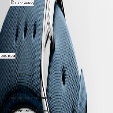
CONQUEST
대
Handleiding
CHRONOGRAPH
한
HYDROCONQUEST
Nieuw
민
HYDROCONQUEST
국
GMT
LONGINES MINI
Hong
Spirit
Kong
DOLCEVITA
-
L5.200.4.87.2
SAR
LONGINES
(
En
)
SPIRIT
香
LONGINES
Quartz horloge, 21.50 x 29.00 mm, roestvrij staal, L5.200.4.87.2
港
SPIRIT
特
Tot 3 bar, krasbestendig saffierglas met meerdere lagen anti-
ZULU
Lees meer
别
reflecterende coating aan beide zijden.
TIME
行
LONGINES
Kastgrootte:
Sneeuwzetting en wit parelmoer wijzerplaat.
政
SPIRIT
FLYBACK
區
21.50 X 29 mm
Leder band, met gesp.
LONGINES
(
Zh
)
SPIRIT
India
€ 2.350,00
CHRONOGRAPH
日
LONGINES
本
SPIRIT
Toevoegen aan winkelmandje
澳
PILOT
門
LONGINES
特
SPIRIT
Toevoegen aan winkelmandje