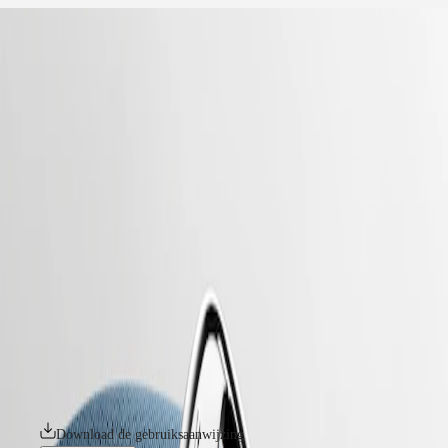
home
Horloges
Afrika
-
horloges
Master
South
-
Africa
elegance
MASTER
-
Het
longines mini dolcevita
COLLECTION
-
Amerikaanse
MASTER
l52004872
continent
COLLECTION
CHRONOGRAPH
Canada
MASTER
LONGINES MINI DOLCEVITA
(
En
)
COLLECTION
Canada
MOONPHASE
Met zijn subtiel silhouet, klassieke vormgeving en oogstrelende
(
Fr
)
THE
nuances die al even eigentijds als tijdloos zijn, geeft de Mini DolceVita
México
LONGINES
op voortreffelijke wijze uitdrukking aan de ingetogen luxe en
United
MASTER
eigentijdse elegantie van Longines. De zorgvuldig ontworpen collectie
States
COLLECTION
is een uitbreiding van de originele DolceVita-familie, geïnspireerd op
GMT
een Longines-legende uit 1927. De Mini DolceVita-horloges worden
Azië-
gepresenteerd in een indrukwekkende reeks materialen en kleuren,
Pacific
Conquest
hebben een discrete kast van 21,50 mm x 29 mm en zijn verkrijgbaar
met of zonder diamanten.
Australia
CONQUEST
中
CONQUEST
Download de gebruiksaanwijzing
CLASSIC
國