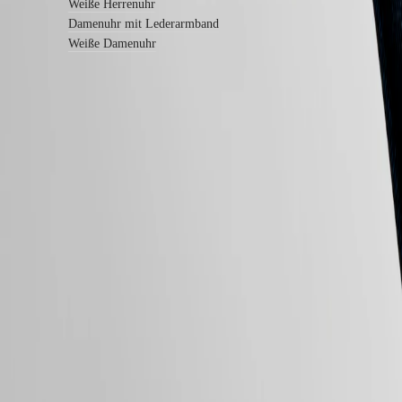
Garantie
Weiße Herrenuhr
Ein
Damenuhr mit Lederarmband
Servicezentrum
Weiße Damenuhr
finden
Kontaktieren
Sie
uns
Unser
Universum
LONGINES 2-Jahres-Garantie
Unsere
Swiss Made
Geschichte
Kostenfreie Lieferung und Rücksendung
Unser
Museum
Sichere Bezahlung
Botschafter
&
Folgen Sie uns
Persönlichkeiten
Sport
&
Partnerschaften
Uhrmacherisches
Know-
how
Neuigkeiten