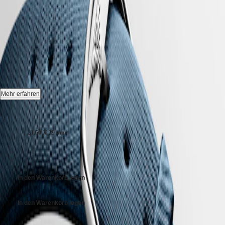
Hong
HYDROCONQUEST
Neu
Kong
GMT
SAR
LONGINES MINI
Spirit
(
En
)
香
DOLCEVITA
-
L5.200.4.87.2
LONGINES
港
SPIRIT
特
LONGINES
别
SPIRIT
Quarz Uhr, 21.50 X 29.00 mm, Edelstahl, L5.200.4.87.2
行
ZULU
Wasserdicht bis zu einem Druck von 3 bar, Kratzfestes Saphirglas mit
政
TIME
Mehr erfahren
mehreren Antireflexschichten auf beiden Seiten.
LONGINES
區
SPIRIT
Gehäusegröße:
(
Zh
)
Zifferblatt: Schnee-Set & Weißes Perlmutt.
FLYBACK
India
LONGINES
日
21.50 X 29 mm
Leder Armband, Mit Schließe.
SPIRIT
本
CHRONOGRAPH
€ 2.350,00
澳
LONGINES
門
SPIRIT
特
PILOT
In den Warenkorb legen
LONGINES
别
SPIRIT
行
PILOT
In den Warenkorb legen
政
FLYBACK
區