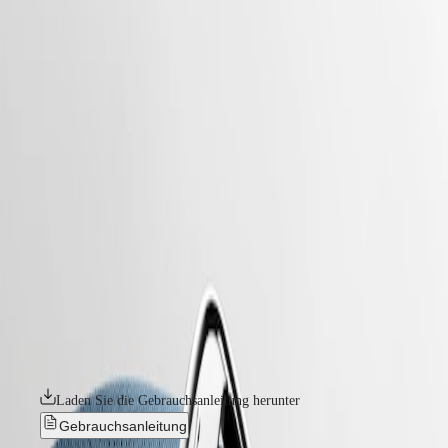
uhren
Master
South
-
Africa
elegance
MASTER
-
Amerika
longines mini dolcevita
COLLECTION
-
MASTER
Canada
l52004872
COLLECTION
(
En
)
CHRONOGRAPH
Canada
MASTER
LONGINES MINI DOLCEVITA
(
Fr
)
COLLECTION
México
MOONPHASE
Mit ihrem diskreten Profil, dem klassischen Design und den
United
THE
ästhetischen Variationen, die zugleich zeitgemäß und zeitlos sind, ist
States
LONGINES
die Mini DolceVita ein Meisterwerk, das den stillen Luxus und die
MASTER
zeitgenössische Eleganz von Longines gleichermaßen perfekt zum
Asien-
COLLECTION
Ausdruck bringt. Die sorgfältig gestaltete Kollektion ist eine
Pazifik
GMT
Erweiterung der ursprünglichen DolceVita Familie, inspiriert von einer
Longines Legende aus dem Jahr 1927. Die Mini DolceVita Uhren sind
Australia
Conquest
in einer beeindruckenden Auswahl an Materialien und Farben
中
erhältlich. Sie haben ein diskretes Gehäuse von 21,50 mm x 29 mm
CONQUEST
國
und sind mit oder ohne Diamanten erhältlich.
CONQUEST
대
CLASSIC
한
Laden Sie die Gebrauchsanleitung herunter
CONQUEST
민
CHRONOGRAPH
Gebrauchsanleitung
국
HYDROCONQUEST