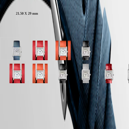
Malaysia
Elegance
Gehäusegröße:
Singapore
MINI
台
21.50 X 29 mm
DOLCEVITA
湾
LONGINES
地
DOLCEVITA
區
Verfügbar in 11 Variationen
LONGINES
ไทย
PRIMALUNA
FLAGSHIP
Europa
CLASSIC
Schnee-
Silber
Silber
Silber
EVIDENZA
Set
Zifferblatt
Zifferblatt
mit
Österreich
RECORD
&
mit
mit
"Flinker"-
Belgique
ELEGANT
Weißes
Rot
Orange
Dekor
(
Fr
)
COLLECTION
Perlmutt
Leder
Leder
Zifferblatt
België
LA
Silber
Silber
Silber
Silber
Silber
Silber
Silber
Silber
Silber
S
Zifferblatt
Armband
Armband
mit
(
Nl
)
GRANDE
mit
Zifferblatt
mit
Zifferblatt
Zifferblatt
mit
Zifferblatt
mit
mit
Z
mit
Schwarz
Denmark
CLASSIQUE
"Flinker"-
mit
"Flinker"-
mit
mit
"Flinker"-
mit
"Flinker"-
"Flinker"-
m
Blau
Alligatorleder
Finland
Dekor
Rot
Dekor
Orange
Schwarz
Dekor
Edelstahl
Dekor
Dekor
S
Leder
Armband
France
Heritage
LONGINES 2-Jahres-Garantie
Zifferblatt
Leder
Zifferblatt
Leder
Alligatorleder
Zifferblatt
Armband
Zifferblatt
Zifferblatt
A
Silber
Silber
Schnee-
Armband
Deutschland
mit
Armband
mit
Armband
Armband
mit
mit
mit
mit
Zifferblatt
Set
Swiss Made
LONGINES
Greece
Edelstahl
Rot
Schwarz
Edelstahl
Rot
"Flinker"-
mit
&
LEGEND
(
En
)
Armband
Alligatorleder
Alligatorleder
Armband
Alligatorleder
Kostenfreie Lieferung und Rücksendung
Dekor
Grün
Weißes
DIVER
Ελλάδα
Armband
Armband
Armband
Zifferblatt
Leder
Perlmutt
ULTRA-
(
El
)
Sichere Bezahlung
mit
Armband
Zifferblatt
CHRON
Italia
Schwarz
mit