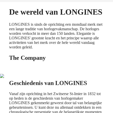
De wereld van LONGINES
Horloges
Afrika
Master
South
LONGINES is sinds de oprichting een mondiaal merk met
Africa
een lange traditie van horlogevakmanschap. De horloges
MASTER
worden verkocht in meer dan 150 landen. Elegantie is
Het
COLLECTION
LONGINES' grootste kracht en het principe waarop alle
Amerikaanse
MASTER
activiteiten van het merk over de hele wereld vandaag
continent
COLLECTION
worden geleid.
CHRONOGRAPH
Canada
MASTER
(
En
)
The Company
COLLECTION
Canada
MOONPHASE
(
Fr
)
THE
México
LONGINES
United
MASTER
States
COLLECTION
Geschiedenis van LONGINES
GMT
Azië-
Pacific
Conquest
Vanaf zijn oprichting in het Zwitserse St-Imier in 1832 tot
op heden is de geschiedenis van horlogemaker
Australia
CONQUEST
LONGINES gekenmerkt geweest door tal van belangrijke
中
CONQUEST
gebeurtenissen. U kunt deze nu allemaal ontdekken in een
CLASSIC
國
chronologische presentatie van de belangrijkste momenten