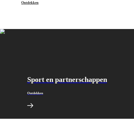
PILOT
别
Ontdekken
FLYBACK
行
政
Elegance
區
Malaysia
MINI
Singapore
DOLCEVITA
LONGINES
台
DOLCEVITA
湾
LONGINES
地
PRIMALUNA
區
FLAGSHIP
ไทย
CLASSIC
EVIDENZA
Europa
RECORD
Sport en partnerschappen
ELEGANT
Österreich
COLLECTION
Belgique
LA
Ontdekken
(
Fr
)
GRANDE
België
CLASSIQUE
(
Nl
)
Denmark
Heritage
Finland
LONGINES
France
LEGEND
Deutschland
DIVER
Greece