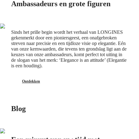
Ambassadeurs en grote figuren
ULTRA-
(
En
)
CHRON
Ελλάδα
LONGINES
(
El
)
PILOT
Italia
MAJETEK
Netherlands
Sinds het prille begin wordt het verhaal van LONGINES
CONQUEST
(
En
)
gekenmerkt door een pioniersgeest, een onafgebroken
HERITAGE
Nederland
streven naar precisie en een tijdloze visie op elegantie. Eén
FLAGSHIP
(
Nl
)
van onze kernwaarden, die tevens ten grondslag ligt aan de
HERITAGE
Norway
keuzes van onze ambassadeurs, komt perfect tot uiting in
AVIGATION
Polska
de slogan van het merk: ‘Elegance is an attitude’ (Elegantie
HERITAGE
Portugal
is een houding).
CLASSIC
Россия
Alle
España
horloges
Sweden
Ontdekken
Heren
Schweiz
horloges
(
De
)
Dames
Suisse
horloges
(
Fr
)
Svizzera
Blog
Suggesties
(
It
)
United
Noviteiten
Kingdom
Türkiye
Alle
horloges