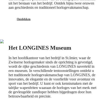
CONQUEST
대
uit het bestaan van het bedrijf. Ontdek bijna twee eeuwen
CHRONOGRAPH
aan geschiedenis en traditioneel horlogevakmanschap.
한
HYDROCONQUEST
민
HYDROCONQUEST
국
GMT
Ontdekken
Hong
Spirit
Kong
SAR
LONGINES
(
En
)
SPIRIT
香
LONGINES
港
Het LONGINES Museum
SPIRIT
特
ZULU
别
TIME
In het hoofdkantoor van het bedrijf in St.Imier, waar de
行
LONGINES
Zwitserse horlogemaker sinds de oprichting is gevestigd,
政
SPIRIT
wordt de rijke geschiedenis van LONGINES naverteld in
FLYBACK
區
een museum. In verschillende tentoonstellingen ontdekt u
LONGINES
(
Zh
)
het traditionele horlogevakmanschap van LONGINES, de
SPIRIT
India
innovaties, de elegantie en de voorliefde voor avontuur en
CHRONOGRAPH
日
sport van het bedrijf. U kunt er ook kennismaken met de
LONGINES
talrijke wapenfeiten waaraan de horloges van het merk met
本
SPIRIT
de gevleugelde zandloper hebben bijgedragen door hun
澳
PILOT
betrouwbaarheid en precisie.
門
LONGINES
特
SPIRIT