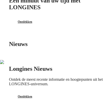
Een minuut van uw tijd met
Heren
LONGINES
horloges
Dames
horloges
Ontdekken
Op
functies
Op
stijl
Nieuws
Op
kleur
Banden
Longines Nieuws
Alle
banden
Ontdek de meest recente informatie en hoogtepunten uit het
NATO-
LONGINES-universum.
banden
Leren
banden
Ontdekken
Rubberen
banden