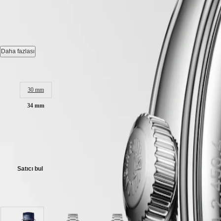
CONQUEST
LONGINES MASTER COLLE
한
CHRONOGRAPH
민
HYDROCONQUEST
국
HYDROCONQUEST
Otomatik Saat, Ø 34.00 mm, paslanmaz çelik, L2.450.4.87.2
Hong
GMT
Kong
Tarih, yaklaşık 72 saatlik güç rezervli monokristal silikon denge yaylı
Daha fazlası
Spirit
SAR
(
En
)
3 bar’a kadar suya dayanıklı, her iki tarafı çok katmanlı antirefle kaplama
Kasa boyutu:
LONGINES
香
SPIRIT
Beyaz sedef Kadran.
港
30 mm
LONGINES
特
SPIRIT
timsah kayış Kayış, Üç parçalı katlanır güvenlik tokası ve basarak açıl
别
34 mm
ZULU
行
TIME
政
LONGINES
₺149.400,00
SPIRIT
區
FLYBACK
Tavsiye Edilen Perakende Fiyatı - Yetkili perakendecilerimiz kendi fiyatl
(
Zh
)
LONGINES
India
SPIRIT
日
Satıcı bul
CHRONOGRAPH
本
LONGINES
澳
SPIRIT
3 varyasyonda mevcut
門
PILOT
特
LONGINES
SPIRIT
别