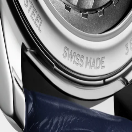
irvesini temsil eder. Bu sembolik seri, her biri Longines'in kalıcı stil 
en içindeki karmaşık mekanik hareketlere kadar her unsur gösterişsiz b
t yapımındaki köklü mirasına ve uzmanlığına tanıklık eder.