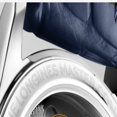
irvesini temsil eder. Bu sembolik seri, her biri Longines'in kalıcı stil 
en içindeki karmaşık mekanik hareketlere kadar her unsur gösterişsiz b
t yapımındaki köklü mirasına ve uzmanlığına tanıklık eder.