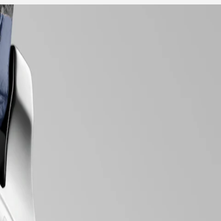
ve teknik mükemmelliğe olan sarsılmaz bağlılığını örnekleyen, titizlikle
ir lüks duygusu yayıyor. İster karmaşık komplikasyonlarla bezenmiş