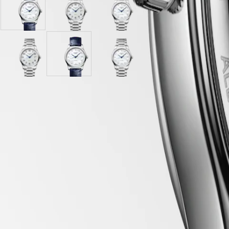
PILOT
行
Mavi
Paslanmaz
Paslanmaz
FLYBACK
政
Timsah
çelik
çelik
區
Elegance
kayış
kayışlı
kayışlı
Malaysia
kayışlı
Gümüş
Beyaz
Singapore
MINI
Beyaz
"barleycorn"
sedef
DOLCEVITA
台
sedef
Paslanmaz
kadran
Mavi
kadran
Paslanmaz
LONGINES
kadran
çelik
Timsah
çelik
湾
DOLCEVITA
kayışlı
kayış
kayışlı
地
LONGINES
Gümüş
kayışlı
Beyaz
區
Kasa
PRIMALUNA
"barleycorn"
Beyaz
sedef
ไทย
FLAGSHIP
kadran
sedef
kadran
CLASSIC
kadran
Avrupa
EVIDENZA
RECORD
Kadran ve İbreler
Österreich
ELEGANT
Belgique
COLLECTION
(
Fr
)
LA
België
GRANDE
(
Nl
)
CLASSIQUE
Mekanizma ve Fonksiyonlar
Denmark
Finland
Heritage
France
LONGINES
Deutschland
LEGEND
Greece
Kayış
DIVER