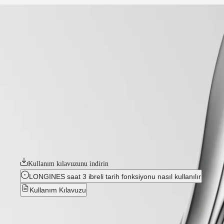
ana sayfa
Saatler
Afrika
-
saatler
Master
South
-
Africa
master
MASTER
-
Amerika
longines master collection
COLLECTION
-
Bölgesi
MASTER
l24504872
COLLECTION
Canada
CHRONOGRAPH
(
En
)
MASTER
LONGINES MASTER COLLECTION
Canada
COLLECTION
(
Fr
)
MOONPHASE
Longines Master Koleksiyonu, horolojik işçiliğin ve zamansız zarafetin z
México
THE
hazırlanmış bir dizi modelden oluşmaktadır. Kadranın klasik sadeliğind
United
LONGINES
ister sade ve zarif bir tasarıma sahip olsun, bu saatler Longines'in saa
States
MASTER
COLLECTION
Kullanım kılavuzunu indirin
Asya
GMT
Pasifik
LONGINES saat 3 ibreli tarih fonksiyonu nasıl kullanılır
Conquest
Kullanım Kılavuzu
Australia
中
CONQUEST
Yeni
CONQUEST
國
CLASSIC
대