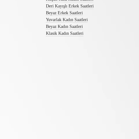
Erkek
Deri Kayışlı Erkek Saatleri
Saatleri
Beyaz Erkek Saatleri
Kadın
Yuvarlak Kadın Saatleri
Saatleri
Beyaz Kadın Saatleri
Fonksiyonlara
Klasik Kadın Saatleri
Göre
Stile
göre
Renge
göre
Kayışlar
Bizi takip edin
Tüm
Kayışlar
NATO
Kayışlar
Deri
Kayışlar
Kauçuk
Kayışlar