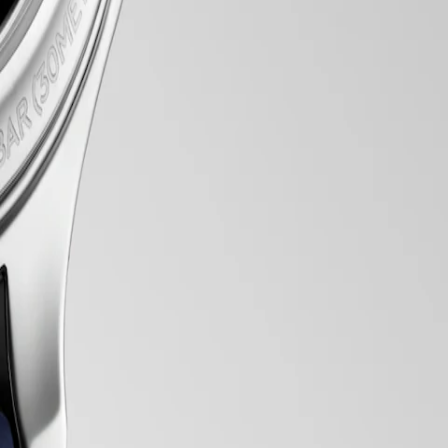
ve teknik mükemmelliğe olan sarsılmaz bağlılığını örnekleyen, titizlikle
ir lüks duygusu yayıyor. İster karmaşık komplikasyonlarla bezenmiş