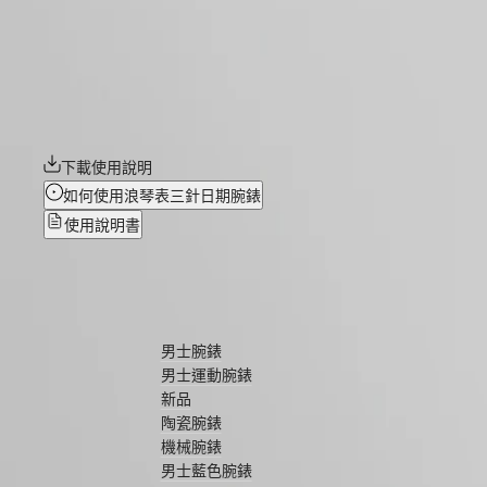
列
Schweiz
兩
(
De
)
深海征服者系列
Suisse
地
(
Fr
)
時
Svizzera
LONGINES HYDROCONQUEST 系列融合現代設計、
區
(
It
)
配備單向旋轉錶圈、旋入式錶冠及旋入式底蓋。
United
腕
Kingdom
錶
下載使用說明
Türkiye
如何使用浪琴表三針日期腕錶
先
使用說明書
行
者
了解更多
浪
琴
男士腕錶
表
男士運動腕錶
先
新品
行
陶瓷腕錶
者
機械腕錶
系
男士藍色腕錶
列