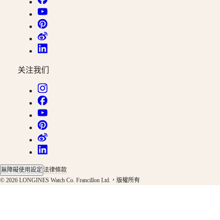
表
先
行
者
系
列
关注我们
ZULU
TIME
世
界
時
區
腕
錶
浪
無障礙使用設定
法律條款
琴
© 2026 LONGINES Watch Co. Francillon Ltd.，版權所有
表
先
行