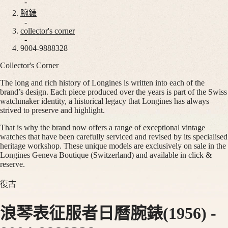
腕
非
-
錶
洲
腕錶
-
South
collector's corner
巨
-
Africa
擘
9004-9888328
美
Collector's Corner
巨
洲
擘
The long and rich history of Longines is written into each of the
Canada
系
brand’s design. Each piece produced over the years is part of the Swiss
(
En
)
watchmaker identity, a historical legacy that Longines has always
列
Canada
strived to preserve and highlight.
巨
(
Fr
)
México
擘
That is why the brand now offers a range of exceptional vintage
United
watches that have been carefully serviced and revised by its specialised
系
States
heritage workshop. These unique models are exclusively on sale in the
列
Longines Geneva Boutique (Switzerland) and available in click &
全
reserve.
亞
日
太
復古
曆
地
月
區
浪琴表征服者日曆腕錶(1956)
-
相
Australia
計