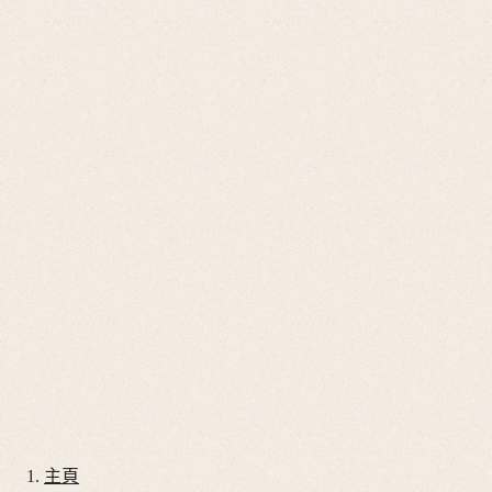
Go
開
啟
to
台灣地區
搜
我
尋
的
開
帳
啟
Go
戶
搜
to
尋
Go
店
to
Go
鋪
我
to
開
的
購
啟
帳
物
目
腕錶
戶
錄
車
腕錶推薦
錶帶
服務
我們的世界
主頁