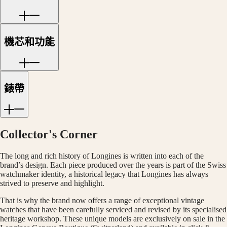
本
澳
征
門
服
特
機芯和功能
者
别
系
行
列
政
征
區
錶帶
服
Malaysia
者
Singapore
經
台
典
灣
Collector's Corner
系
地
列
區
The long and rich history of Longines is written into each of the
征
ไทย
brand’s design. Each piece produced over the years is part of the Swiss
watchmaker identity, a historical legacy that Longines has always
服
strived to preserve and highlight.
歐
者
洲
系
That is why the brand now offers a range of exceptional vintage
watches that have been carefully serviced and revised by its specialised
列
Österreich
heritage workshop. These unique models are exclusively on sale in the
計
Belgique