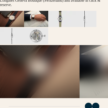
Longines Geneva Boutique (Switzerland) and available in click &
(
Fr
)
時
reserve.
België
腕
(
Nl
)
錶
Denmark
Finland
深
France
海
Deutschland
征
Greece
(
En
)
服
Ελλάδα
者
(
El
)
系
Italia
Netherlands
列
(
En
)
深
Nederland
海
(
Nl
)
Norway
征
Polska
服
Portugal
者
Россия
España
系
Sweden
列
Schweiz
兩
(
De
)
Suisse