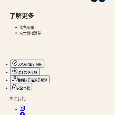
地
(
Fr
)
時
Svizzera
區
(
It
)
了解更多
United
腕
Kingdom
錶
Türkiye
米色腕錶
女士機械腕錶
先
行
者
浪
琴
LONGINES 保固
表
瑞士製造腕錶
先
免費送貨及退貨服務
行
安全付款
者
系
关注我们
列
浪
琴