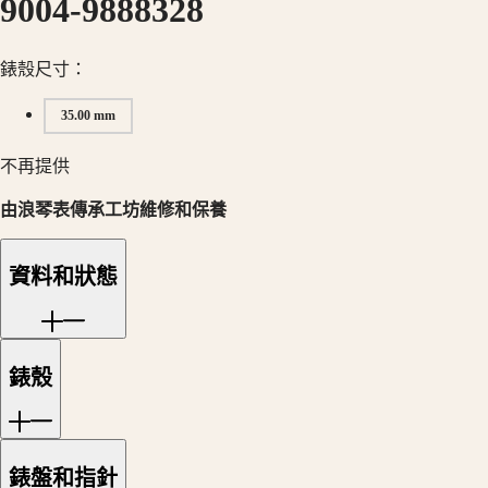
9004-9888328
中
時
國
碼
대
錶殼尺寸：
錶
한
巨
민
35.00 mm
擘
국
系
Hong
不再提供
列
Kong
SAR
月
由浪琴表傳承工坊維修和保養
(
En
)
相
香
男
港
資料和狀態
士/
特
女
别
士
行
腕
政
錶殼
錶
區
(
Zh
)
征
India
服
日
錶盤和指針
者