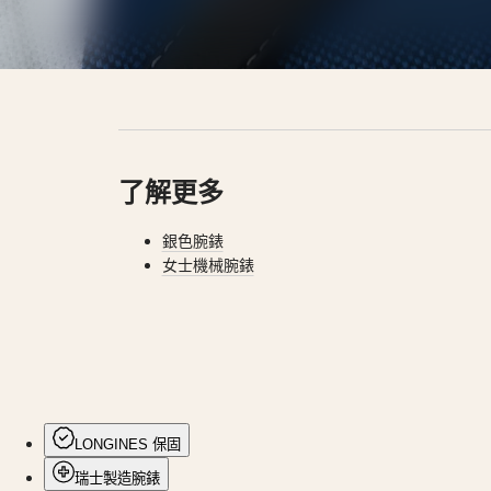
列
Schweiz
兩
(
De
)
Suisse
地
(
Fr
)
時
Svizzera
區
(
It
)
United
腕
Kingdom
錶
Türkiye
了解更多
先
行
銀色腕錶
者
女士機械腕錶
浪
琴
表
先
行
者
LONGINES 保固
系
瑞士製造腕錶
列