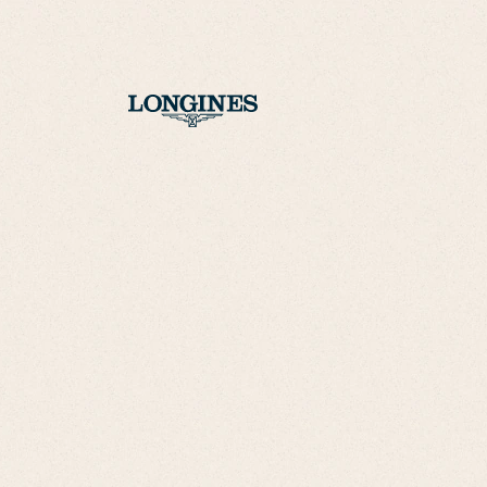
Go
開
啟
to
台灣地區
搜
我
尋
的
帳
戶
開
啟
Go
搜
to
尋
Go
店
to
Go
鋪
我
to
開
的
購
啟
帳
物
目
腕錶
戶
錄
車
腕錶推薦
錶帶
服務
我們的世界