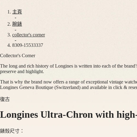
主頁
腕
非
-
錶
洲
腕錶
-
South
collector's corner
巨
-
Africa
擘
8309-15533337
美
Collector's Corner
巨
洲
擘
The long and rich history of Longines is written into each of the brand’
Canada
系
preserve and highlight.
(
En
)
列
Canada
That is why the brand now offers a range of exceptional vintage watche
巨
(
Fr
)
Longines Geneva Boutique (Switzerland) and available in click & rese
México
擘
United
復古
系
States
列
Longines Ultra-Chron with high
全
亞
日
太
曆
地
錶殼尺寸：
月