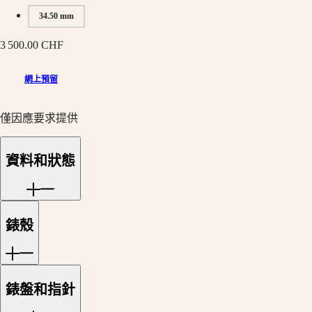
區
相
34.50 mm
Australia
計
中
3 500.00 CHF
時
國
碼
대
網上預留
錶
한
巨
민
擘
僅因應要求提供
국
系
Hong
列
Kong
資料和狀態
SAR
月
(
En
)
相
香
男
港
士/
錶殼
特
女
别
士
行
腕
政
錶
錶盤和指針
區
(
Zh
)
征