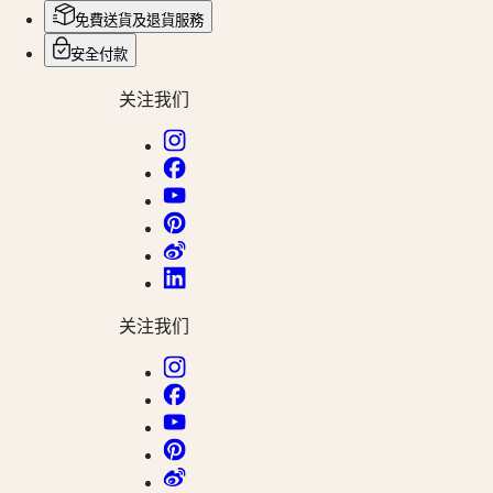
免費送貨及退貨服務
浪
琴
安全付款
表
关注我们
先
行
者
系
列
ZULU
TIME
世
界
关注我们
時
區
腕
錶
浪
琴
表