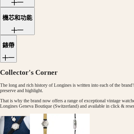
India
服
日
者
本
機芯和功能
澳
征
門
服
特
者
錶帶
别
系
行
列
政
征
區
服
Collector's Corner
Malaysia
者
Singapore
經
台
The long and rich history of Longines is written into each of the brand’
preserve and highlight.
典
灣
系
地
That is why the brand now offers a range of exceptional vintage watche
列
Longines Geneva Boutique (Switzerland) and available in click & rese
區
征
ไทย
服
歐
者
洲
系