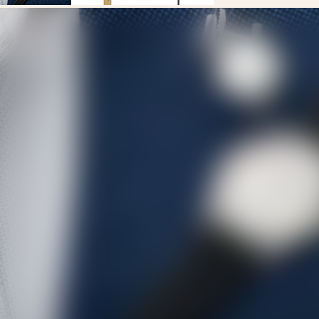
列
Österreich
計
Belgique
(
Fr
)
時
België
腕
(
Nl
)
錶
Denmark
Finland
深
France
海
Deutschland
征
Greece
(
En
)
服
Ελλάδα
者
(
El
)
系
Italia
Netherlands
列
(
En
)
深
Nederland
海
(
Nl
)
Norway
征
Polska
服
Portugal
者
Россия
España
系
Sweden