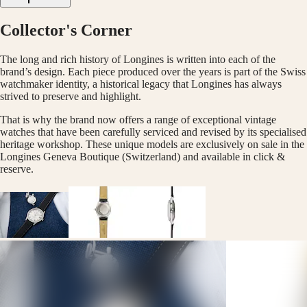
LONGINES
Netherlands
PILOT
(
En
)
MAJETEK
Nederland
Collector's Corner
CONQUEST
(
Nl
)
HERITAGE
Norway
The long and rich history of Longines is written into each of the
FLAGSHIP
Polska
brand’s design. Each piece produced over the years is part of the Swiss
HERITAGE
Portugal
watchmaker identity, a historical legacy that Longines has always
AVIGATION
Россия
strived to preserve and highlight.
HERITAGE
España
CLASSIC
Sweden
That is why the brand now offers a range of exceptional vintage
Alle
Schweiz
watches that have been carefully serviced and revised by its specialised
Uhren
(
De
)
heritage workshop. These unique models are exclusively on sale in the
Herrenuhren
Suisse
Longines Geneva Boutique (Switzerland) and available in click &
Damenuhren
(
Fr
)
reserve.
Svizzera
Empfehlungen
(
It
)
United
Neuheiten
Kingdom
Türkiye
Alle
Uhren
Herrenuhren
Damenuhren
Nach
Funktionen