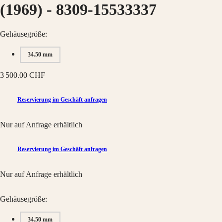
Hong
HYDROCONQUEST
(1969)
-
8309-15533337
Kong
GMT
SAR
Spirit
(
En
)
Gehäusegröße:
香
LONGINES
港
34.50 mm
SPIRIT
特
LONGINES
别
SPIRIT
3 500.00 CHF
行
ZULU
政
TIME
LONGINES
Reservierung im Geschäft anfragen
區
SPIRIT
(
Zh
)
FLYBACK
India
Nur auf Anfrage erhältlich
LONGINES
日
SPIRIT
本
CHRONOGRAPH
Reservierung im Geschäft anfragen
澳
LONGINES
門
SPIRIT
特
PILOT
Nur auf Anfrage erhältlich
LONGINES
别
SPIRIT
行
PILOT
Gehäusegröße:
政
FLYBACK
區
34.50 mm