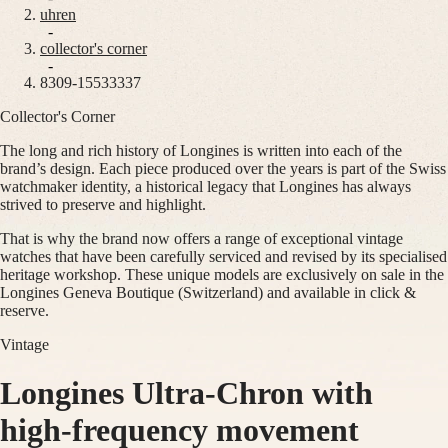
uhren
Master
South
-
Africa
collector's corner
MASTER
-
Amerika
8309-15533337
COLLECTION
MASTER
Collector's Corner
Canada
COLLECTION
(
En
)
CHRONOGRAPH
The long and rich history of Longines is written into each of the
Canada
MASTER
brand’s design. Each piece produced over the years is part of the Swiss
(
Fr
)
COLLECTION
watchmaker identity, a historical legacy that Longines has always
México
MOONPHASE
strived to preserve and highlight.
United
THE
States
LONGINES
That is why the brand now offers a range of exceptional vintage
MASTER
watches that have been carefully serviced and revised by its specialised
Asien-
COLLECTION
heritage workshop. These unique models are exclusively on sale in the
Pazifik
GMT
Longines Geneva Boutique (Switzerland) and available in click &
reserve.
Australia
Conquest
中
Vintage
CONQUEST
國
CONQUEST
대
Longines Ultra-Chron with
CLASSIC
한
CONQUEST
민
CHRONOGRAPH
high-frequency movement
국
HYDROCONQUEST