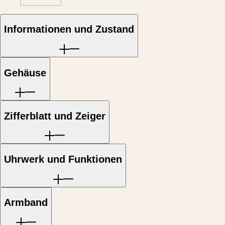
Malaysia
Elegance
Singapore
MINI
台
Informationen und Zustand
DOLCEVITA
湾
LONGINES
地
DOLCEVITA
區
LONGINES
ไทย
PRIMALUNA
Gehäuse
FLAGSHIP
Europa
CLASSIC
EVIDENZA
Österreich
RECORD
Belgique
ELEGANT
Zifferblatt und Zeiger
(
Fr
)
COLLECTION
België
LA
(
Nl
)
GRANDE
Denmark
CLASSIQUE
Finland
Uhrwerk und Funktionen
France
Heritage
Deutschland
LONGINES
Greece
LEGEND
(
En
)
DIVER
Ελλάδα
Armband
ULTRA-
(
El
)
CHRON
Italia