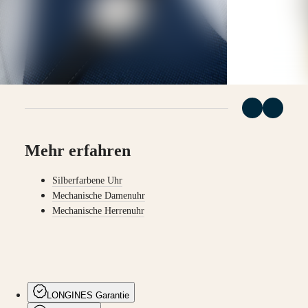
Nach
Stil
Nach
Farbe
Armbänder
Alle
Armbänder
NATO-
Mehr erfahren
Armbänder
Lederarmbänder
Kautschukarmbänder
Silberfarbene Uhr
Mechanische Damenuhr
Services
Mechanische Herrenuhr
Pflegehinweise
Senden
Sie
uns
Ihre
Uhr
LONGINES Garantie
Servicepreise