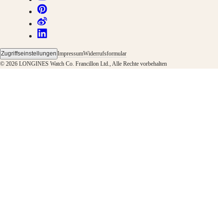
&
Geschichten
Arbeiten
Sie
mit
uns
Herrenuhren
Zugriffseinstellungen
Impressum
Widerrufsformular
Damenuhren
© 2026 LONGINES Watch Co. Francillon Ltd., Alle Rechte vorbehalten
Alle
Uhren