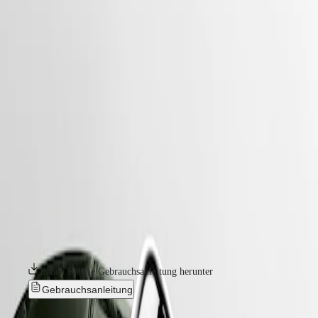
uhren
Master
South
-
Africa
elegance
MASTER
-
Amerika
longines dolcevita
COLLECTION
-
MASTER
Canada
l55124082
COLLECTION
(
En
)
CHRONOGRAPH
Canada
MASTER
LONGINES DOLCEVITA
(
Fr
)
COLLECTION
México
MOONPHASE
Die Longines DolceVita Kollektion ist der Inbegriff von zeitloser
United
THE
Eleganz und Raffinesse, die klassisches Design mit modernem Flair
States
LONGINES
nahtlos verbindet. Diese Linie, inspiriert von einem Modell aus den
MASTER
1920er Jahren und charakterisiert durch ihr rechteckiges Gehäuse und
Asien-
COLLECTION
die harmonischen Proportionen, ist über die Jahre gewachsen, ohne
Pazifik
GMT
dabei jemals ihre Identität zu verlieren. Die in einer Vielzahl von
Materialien und Farben erhältlichen Uhren sind ein kraftvoller
Australia
Conquest
Ausdruck der Eleganz und des süßen italienischen Lebens – la dolce
中
vita –, die seit jeher mit der Kollektion verbunden sind.
CONQUEST
國
CONQUEST
대
Laden Sie die Gebrauchsanleitung herunter
CLASSIC
한
CONQUEST
Gebrauchsanleitung
민
CHRONOGRAPH
국
HYDROCONQUEST
Neu