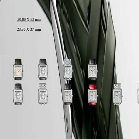
Malaysia
Elegance
Singapore
Gehäusegröße:
MINI
台
DOLCEVITA
湾
20.80 X 32 mm
LONGINES
地
DOLCEVITA
23.30 X 37 mm
區
LONGINES
ไทย
PRIMALUNA
FLAGSHIP
Verfügbar in 12 Variationen
Europa
CLASSIC
EVIDENZA
Österreich
RECORD
Belgique
ELEGANT
Elfenbein
Weiß
Weiß
Silber
(
Fr
)
COLLECTION
vergoldet
Zifferblatt
Zifferblatt
mit
België
LA
„flinqué“
mit
mit
"Flinker"-
(
Nl
)
GRANDE
Zifferblatt
Anthrazit
Edelstahl
Dekor
Denmark
CLASSIQUE
mit
Alligatorleder
Armband
Zifferblatt
Silber
Weiß
Silber
Weiß
Weißes
Silber
Elfenbeinrose
Silber
Silber
W
Finland
Olivgrün
Armband
mit
mit
Zifferblatt
mit
Zifferblatt
Perlmutt
mit
„flinqué“
mit
mit
P
France
Heritage
Alligatorleder
Schwarz
"Flinker"-
mit
"Flinker"-
mit
Zifferblatt
"Flinker"-
Zifferblatt
"Flinker"-
"Flinker"-
Z
Deutschland
Armband
Alligatorleder
LONGINES
Dekor
Anthrazit
Dekor
Edelstahl
mit
Dekor
mit
Dekor
Dekor
m
Greece
Armband
LONGINES 2-Jahres-Garantie
LEGEND
Zifferblatt
Alligatorleder
Zifferblatt
Armband
Edelstahl
Zifferblatt
Ahornrot
Zifferblatt
Zifferblatt
E
(
En
)
Silber
Silber
Silber
Silber
DIVER
mit
Armband
mit
Armband
mit
Alligatorleder
mit
mit
Ελλάδα
mit
mit
mit
mit
Swiss Made
ULTRA-
Rot
Edelstahl
Schwarz
Armband
Rot
Edelstahl
(
El
)
"Flinker"-
"Flinker"-
"Flinker"-
"Flinker"-
CHRON
Alligatorleder
Armband
Alligatorleder
Alligatorleder
Armband
Italia
Kostenfreie Lieferung und Rücksendung
Dekor
Dekor
Dekor
Dekor