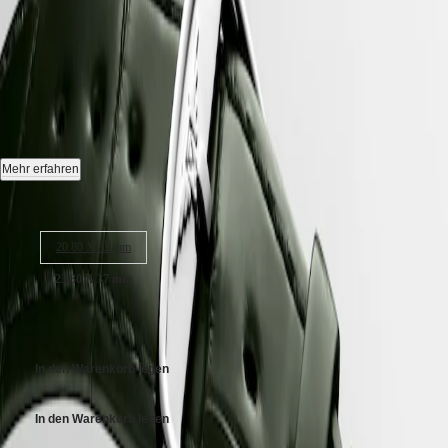
Hong
HYDROCONQUEST
Kong
GMT
LONGINES DOLCEVITA
-
SAR
Spirit
(
En
)
L5.512.4.08.2
香
LONGINES
港
SPIRIT
特
LONGINES
Quarz Uhr, 23.30 X 37.00 mm, Edelstahl, L5.512.4.08.2
别
SPIRIT
行
Wasserdicht bis zu einem Druck von 3 bar, Kratzfestes Saphirglas.
ZULU
Mehr erfahren
政
TIME
Zifferblatt: Elfenbein vergoldet „flinqué“.
LONGINES
Gehäusegröße:
區
SPIRIT
(
Zh
)
Alligatorleder Armband, Mit Schließe.
FLYBACK
India
20.80 X 32 mm
LONGINES
日
SPIRIT
23.30 X 37 mm
本
CHRONOGRAPH
澳
LONGINES
€ 1.650,00
門
SPIRIT
特
PILOT
LONGINES
别
In den Warenkorb legen
SPIRIT
行
PILOT
政
FLYBACK
In den Warenkorb legen
區