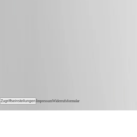
&
Geschichten
Arbeiten
Sie
mit
uns
Folgen Sie uns
Herrenuhren
Damenuhren
Alle
Uhren
Zugriffseinstellungen
Impressum
Widerrufsformular
© 2026 LONGINES Watch Co. Francillon Ltd., Alle Rechte vorbehalten