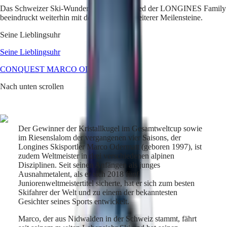
Das Schweizer Ski-Wunderkind und Mitglied der LONGINES Family
Master
South
beeindruckt weiterhin mit dem Erreichen weiterer Meilensteine.
Africa
MASTER
Seine Lieblingsuhr
Amerika
COLLECTION
MASTER
Seine Lieblingsuhr
Canada
COLLECTION
(
En
)
CONQUEST MARCO ODERMATT
CHRONOGRAPH
Canada
MASTER
Nach unten scrollen
(
Fr
)
COLLECTION
México
MOONPHASE
United
THE
States
LONGINES
MASTER
Der Gewinner der Kristallkugel im Gesamtweltcup sowie
Asien-
COLLECTION
im Riesenslalom der vergangenen vier Saisons, der
Pazifik
GMT
Longines Skisportler Marco Odermatt (geboren 1997), ist
zudem Weltmeister in drei verschiedenen alpinen
Australia
Conquest
Disziplinen. Seit seinen Anfängen als junges
中
Ausnahmetalent, als er sich 2018 fünf
CONQUEST
國
Juniorenweltmeistertitel sicherte, hat er sich zum besten
CONQUEST
대
Skifahrer der Welt und zu einem der bekanntesten
CLASSIC
한
Gesichter seines Sports entwickelt.
CONQUEST
민
CHRONOGRAPH
Marco, der aus Nidwalden in der Schweiz stammt, fährt
국
HYDROCONQUEST