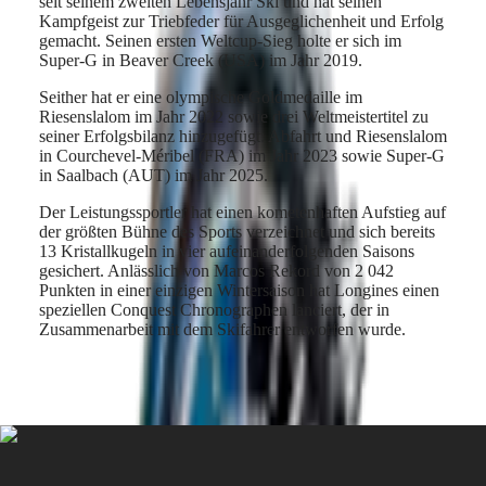
seit seinem zweiten Lebensjahr Ski und hat seinen
Hong
HYDROCONQUEST
Kampfgeist zur Triebfeder für Ausgeglichenheit und Erfolg
Kong
GMT
gemacht. Seinen ersten Weltcup-Sieg holte er sich im
SAR
Super-G in Beaver Creek (USA) im Jahr 2019.
Spirit
(
En
)
香
Seither hat er eine olympische Goldmedaille im
LONGINES
港
Riesenslalom im Jahr 2022 sowie drei Weltmeistertitel zu
SPIRIT
特
seiner Erfolgsbilanz hinzugefügt: Abfahrt und Riesenslalom
LONGINES
别
in Courchevel-Méribel (FRA) im Jahr 2023 sowie Super-G
SPIRIT
in Saalbach (AUT) im Jahr 2025.
行
ZULU
政
TIME
Der Leistungssportler hat einen kometenhaften Aufstieg auf
LONGINES
區
der größten Bühne des Sports verzeichnet und sich bereits
SPIRIT
(
Zh
)
13 Kristallkugeln in vier aufeinanderfolgenden Saisons
FLYBACK
India
gesichert. Anlässlich von Marcos Rekord von 2 042
LONGINES
日
Punkten in einer einzigen Wintersaison hat Longines einen
SPIRIT
本
speziellen Conquest Chronographen lanciert, der in
CHRONOGRAPH
Zusammenarbeit mit dem Skifahrer entworfen wurde.
澳
LONGINES
門
SPIRIT
特
PILOT
LONGINES
别
SPIRIT
行
PILOT
政
FLYBACK
區