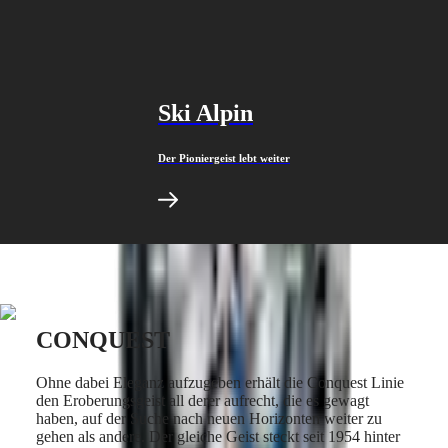
Malaysia
Elegance
Singapore
MINI
台
DOLCEVITA
湾
LONGINES
地
DOLCEVITA
區
Ski Alpin
LONGINES
ไทย
PRIMALUNA
FLAGSHIP
Der Pioniergeist lebt weiter
Europa
CLASSIC
EVIDENZA
Österreich
RECORD
Belgique
ELEGANT
(
Fr
)
COLLECTION
België
LA
(
Nl
)
GRANDE
Denmark
CLASSIQUE
Finland
France
Heritage
CONQUEST
Deutschland
LONGINES
Greece
LEGEND
(
En
)
Ohne dabei Eleganz aufzugeben erhält die Conquest Linie
DIVER
Ελλάδα
den Eroberungsgeist all derer aufrecht, die es gewagt
ULTRA-
(
El
)
haben, auf der Suche nach neuen Horizonten weiter zu
CHRON
Italia
gehen als andere. Der gleiche Geist steckt seit 1954 hinter