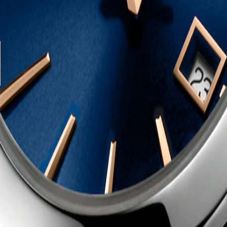
tionen anzeigen
latt
ahl
nd