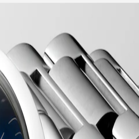
für Geistiges Eigentum geschützt wurde. Seitdem hat sich die
he Mischung aus Kühnheit, zeitgenössischem Design und sportlicher
lseitigen Angebot steht die Reihe Conquest für das Engagement von