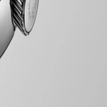
für Geistiges Eigentum geschützt wurde. Seitdem hat sich die
he Mischung aus Kühnheit, zeitgenössischem Design und sportlicher
lseitigen Angebot steht die Reihe Conquest für das Engagement von