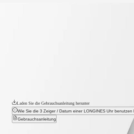
start
Uhren
Afrika
-
uhren
Master
South
-
Africa
conquest
MASTER
-
Amerika
conquest classic
COLLECTION
-
MASTER
Canada
l22864926
COLLECTION
(
En
)
CHRONOGRAPH
Canada
MASTER
CONQUEST CLASSIC
(
Fr
)
COLLECTION
México
MOONPHASE
Die Conquest, die ultimative Uhr für jeden Tag, war auch die erste Lo
United
THE
Kollektion durch Design und Technologie weiterentwickelt, ist aber ih
States
LONGINES
Eleganz aus. Jede Conquest Uhr zeigt das unermüdliche Engagement vo
MASTER
Longines, Uhren für jede Facette des Lebens zu kreieren. Die Kollektio
Asien-
COLLECTION
Pazifik
GMT
Laden Sie die Gebrauchsanleitung herunter
Australia
Conquest
Wie Sie die 3 Zeiger / Datum einer LONGINES Uhr benutzen
中
Gebrauchsanleitung
CONQUEST
國
CONQUEST
대
CLASSIC
한