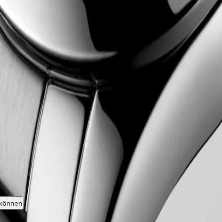
ngines Kollektion, deren Name 1954 durch das Eidgenössische Institut 
rer ursprünglichen Identität treu geblieben und strahlt eine harmonisc
n Longines für Leistung und uhrmacherische Exzellenz. Mit ihrem vie
n ist in einer Reihe von Größen, Materialien und Farben erhältlich.
 können