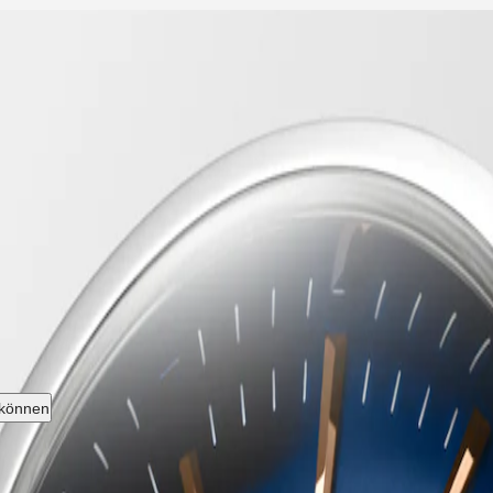
ngines Kollektion, deren Name 1954 durch das Eidgenössische Institut 
rer ursprünglichen Identität treu geblieben und strahlt eine harmonisc
n Longines für Leistung und uhrmacherische Exzellenz. Mit ihrem vie
n ist in einer Reihe von Größen, Materialien und Farben erhältlich.
 können