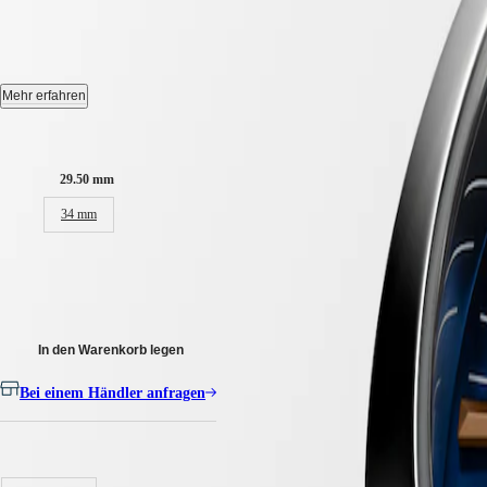
CONQUEST CLASSIC
-
L2.286
CONQUEST
민
CHRONOGRAPH
국
HYDROCONQUEST
Quarz Uhr, Ø 29.50 mm, Edelstahl, L2.286.4.92.6
Hong
HYDROCONQUEST
Kong
GMT
Datum.
Mehr erfahren
SAR
Spirit
(
En
)
Wasserdicht bis zu einem Druck von 5 bar, Kratzfestes Saphirglas, mit 
Gehäusegröße:
香
LONGINES
Zifferblatt: Blau.
港
SPIRIT
29.50 mm
特
LONGINES
Edelstahl Armband, Mit Dreifach-Sicherheitsfaltschließe und Drückern
别
34 mm
SPIRIT
行
ZULU
政
TIME
1.050,00 €
LONGINES
區
inkl. MwSt,
versandkostenfrei
SPIRIT
(
Zh
)
FLYBACK
India
LONGINES
日
In den Warenkorb legen
SPIRIT
本
CHRONOGRAPH
澳
Bei einem Händler anfragen
LONGINES
門
SPIRIT
特
PILOT
Verfügbar in 5 Variationen
LONGINES
别
SPIRIT
行