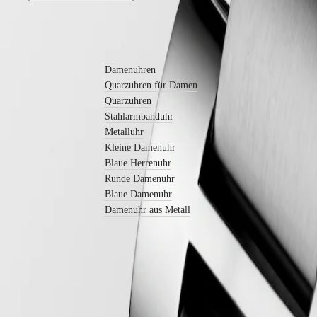
Nach
Funktionen
Mehr erfahren
Nach
Stil
Damenuhren
Quarzuhren für Damen
Nach
Quarzuhren
Farbe
Stahlarmbanduhr
Armbänder
Metalluhr
Kleine Damenuhr
Alle
Blaue Herrenuhr
Armbänder
Runde Damenuhr
NATO-
Armbänder
Blaue Damenuhr
Lederarmbänder
Damenuhr aus Metall
Kautschukarmbänder
Services
Pflegehinweise
Senden
Sie
uns