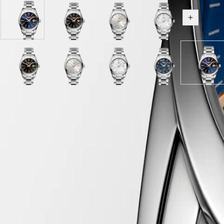
PILOT
政
FLYBACK
區
Blau
Schwarz
Silber
Weißes
Alle Varia
Malaysia
Elegance
Zifferblatt
Zifferblatt
mit
Perlmutt
Singapore
mit
mit
"Sonnenstrahl"
Zifferblatt
MINI
台
Edelstahl
Edelstahl
Dekor
mit
DOLCEVITA
湾
Armband
Armband
Zifferblatt
Edelstahl
LONGINES
Schwarzes
Schwarz
Silber
mit
Weißes
Armband
Schwarzes
Blau
地
Hide variations
DOLCEVITA
Perlmutt
Zifferblatt
mit
Edelstahl
Perlmutt
Perlmutt
Zifferb
區
LONGINES
Zifferblatt
mit
"Sonnenstrahl"
Armband
Zifferblatt
Zifferblatt
mit
ไทย
PRIMALUNA
mit
Edelstahl
Dekor
mit
mit
Edelst
FLAGSHIP
Edelstahl
Armband
Zifferblatt
Edelstahl
Edelstahl
Armba
LONGINES 2-Jahres-Garantie
Europa
CLASSIC
Armband
mit
Armband
Armband
EVIDENZA
Swiss Made
Edelstahl
Österreich
RECORD
Armband
Kostenloser Versand und Rückgabe
Belgique
ELEGANT
(
Fr
)
COLLECTION
Sichere Bezahlung
België
LA
(
Nl
)
GRANDE
Denmark
CLASSIQUE
Gehäuse
Finland
France
Heritage
Deutschland
LONGINES
Greece
LEGEND
(
En
)
Zifferblatt und Zeiger
DIVER