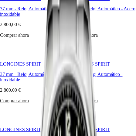
todo
el
37 mm
-
Reloj Automático
-
Acero
37 mm
-
Reloj Automático
-
Acero
Master
South
mundo
inoxidable
inoxidable
Africa
en
MASTER
sus
2.800,00 €
2.800,00 €
América
COLLECTION
conquistas
MASTER
por
Comprar ahora
Comprar ahora
Canada
COLLECTION
aire,
(
En
)
CHRONOGRAPH
mar
Canada
MASTER
y
(
Fr
)
COLLECTION
tierra.
México
MOONPHASE
La
United
THE
LONGINES SPIRIT
LONGINES SPIRIT
colección
States
LONGINES
Longines
37 mm
-
Reloj Automático
MASTER
-
Acero
42 mm
-
Reloj Automático
-
Spirit
Asia-
inoxidable
COLLECTION
Titanio
revive
Pacífico
GMT
el
2.800,00 €
3.600,00 €
Australia
espíritu
Conquest
pionero
中
Comprar ahora
Comprar ahora
que
CONQUEST
國
impulsó
CONQUEST
대
a
CLASSIC
한
estos
CONQUEST
민
hombres
CHRONOGRAPH
LONGINES SPIRIT
LONGINES SPIRIT
국
y
HYDROCONQUEST