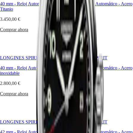
Hong
mujeres
HYDROCONQUEST
40 mm
-
Reloj Automático
-
42 mm
-
Reloj Automático
-
Acero
Kong
extraordinarios
GMT
Titanio
inoxidable
SAR
a
Spirit
(
En
)
superarse,
3.450,00 €
2.900,00 €
persiguiendo
香
LONGINES
nuevas
Comprar ahora
Comprar ahora
港
SPIRIT
ambiciones
特
LONGINES
y
别
SPIRIT
creyendo
行
ZULU
en
政
TIME
lo
LONGINES SPIRIT
LONGINES SPIRIT
LONGINES
imposible.
區
SPIRIT
Estos
(
Zh
)
40 mm
-
Reloj Automático
-
Acero
42 mm
-
Reloj Automático
-
Acero
FLYBACK
relojes
India
inoxidable
inoxidable
LONGINES
de
日
SPIRIT
aviador
2.800,00 €
2.600,00 €
本
CHRONOGRAPH
irradian
澳
LONGINES
una
Comprar ahora
Comprar ahora
門
SPIRIT
sofisticación
特
PILOT
contemporánea,
LONGINES
caracterizada
别
SPIRIT
por
行
PILOT
líneas
政
LONGINES SPIRIT
LONGINES SPIRIT
FLYBACK
depuradas
區
y
42 mm
-
Reloj Automático
-
Acero
42 mm
-
Reloj Automático
-
Acero