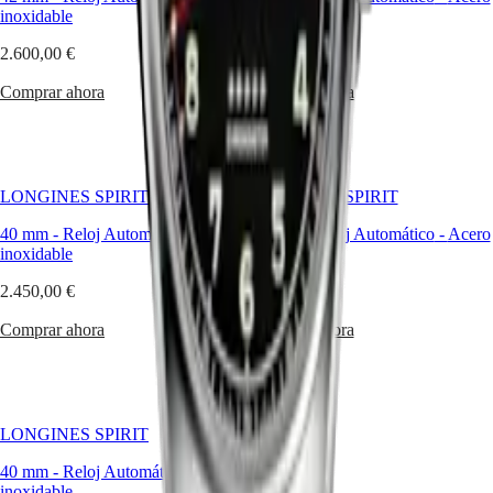
Malaysia
Elegance
detalles
inoxidable
inoxidable
Singapore
refinados.
MINI
台
Los
2.600,00 €
2.600,00 €
DOLCEVITA
湾
relojes
LONGINES
Longines
地
Comprar ahora
Comprar ahora
DOLCEVITA
Spirit,
區
LONGINES
que
ไทย
PRIMALUNA
vinculan
FLAGSHIP
la
Europa
CLASSIC
historia
LONGINES SPIRIT
LONGINES SPIRIT
EVIDENZA
y
Österreich
RECORD
la
40 mm
-
Reloj Automático
-
Acero
40 mm
-
Reloj Automático
-
Acero
Belgique
ELEGANT
innovación,
inoxidable
inoxidable
(
Fr
)
COLLECTION
retoman
België
LA
las
2.450,00 €
2.450,00 €
(
Nl
)
GRANDE
características
Denmark
CLASSIQUE
tradicionales
Comprar ahora
Comprar ahora
Finland
de
France
Heritage
los
Deutschland
relojes
LONGINES
Greece
de
LEGEND
(
En
)
aviador
LONGINES SPIRIT
DIVER
Ελλάδα
y
ULTRA-
(
El
)
las
40 mm
-
Reloj Automático
-
Acero
CHRON
Italia
combinan
inoxidable