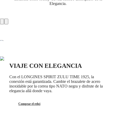
Hong
HYDROCONQUEST
Elegancia.
Kong
GMT
SAR
Spirit
(
En
)
香
LONGINES
港
SPIRIT
特
LONGINES
别
SPIRIT
行
ZULU
政
TIME
LONGINES
區
SPIRIT
(
Zh
)
FLYBACK
India
VIAJE CON ELEGANCIA
LONGINES
日
SPIRIT
本
CHRONOGRAPH
Con el LONGINES SPIRIT ZULU TIME 1925, la
澳
LONGINES
conexión está garantizada. Cambie el brazalete de acero
門
SPIRIT
inoxidable por la correa tipo NATO negra y disfrute de la
特
PILOT
elegancia allá donde vaya.
LONGINES
别
SPIRIT
行
PILOT
Comprar el reloj
政
FLYBACK
區