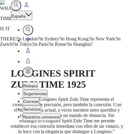
Ir
Abrir
WHAT
Buscar
a
España
TIME
Mi
cuenta
IS IT
Abrir
Buscar
THERE?
in London?
in Sydney?
in Hong Kong?
in New York?
in
Ir
Zurich?
in Tokyo?
in Paris?
in Rome?
in Shanghai?
a
Ir
Localizador
a
Ir
de
Mi
a
tiendas
LONGINES SPIRIT
Abrir
cuenta
Cesta
Menú
ZULU TIME 1925
Relojes
Sugerencias
“Para mí, Longines Spirit Zulu Time representa el
Correas
cronometraje de precisión, pero también la conexión. Con
Servicios
el ritmo de vida actual, a veces nuestros seres queridos y
colegas pueden estar a un mundo de distancia. Sin
Nuestros universos
embargo, el Longines Spirit Zulu Time me permite
establecer esa conexión inmediata con ellos de un vistazo, y
lo hace con la elegancia que distingue a Longines.”
Relojes
África