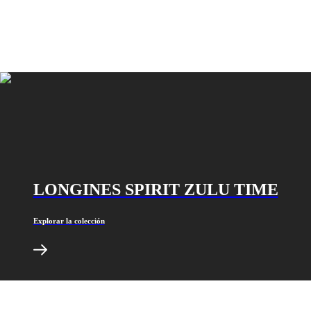
Malaysia
Elegance
Singapore
MINI
台
DOLCEVITA
湾
LONGINES
地
DOLCEVITA
區
LONGINES
ไทย
PRIMALUNA
FLAGSHIP
Europa
CLASSIC
EVIDENZA
Österreich
RECORD
Belgique
ELEGANT
(
Fr
)
COLLECTION
België
LA
LONGINES SPIRIT ZULU TIME
(
Nl
)
GRANDE
Denmark
CLASSIQUE
Finland
Explorar la colección
France
Heritage
Deutschland
LONGINES
Greece
LEGEND
(
En
)
DIVER
Ελλάδα
ULTRA-
(
El
)
CHRON
Italia