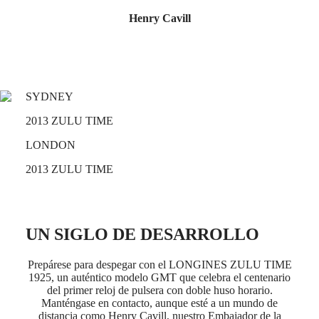
Henry Cavill
Master
South
Africa
MASTER
América
COLLECTION
MASTER
Canada
COLLECTION
(
En
)
SYDNEY
CHRONOGRAPH
Canada
MASTER
2013 ZULU TIME
(
Fr
)
COLLECTION
México
MOONPHASE
LONDON
United
THE
States
LONGINES
2013 ZULU TIME
MASTER
Asia-
COLLECTION
Pacífico
GMT
Australia
Conquest
UN SIGLO DE DESARROLLO
中
CONQUEST
國
CONQUEST
Prepárese para despegar con el LONGINES ZULU TIME
대
CLASSIC
1925, un auténtico modelo GMT que celebra el centenario
한
CONQUEST
del primer reloj de pulsera con doble huso horario.
민
CHRONOGRAPH
Manténgase en contacto, aunque esté a un mundo de
국
HYDROCONQUEST
distancia como Henry Cavill, nuestro Embajador de la