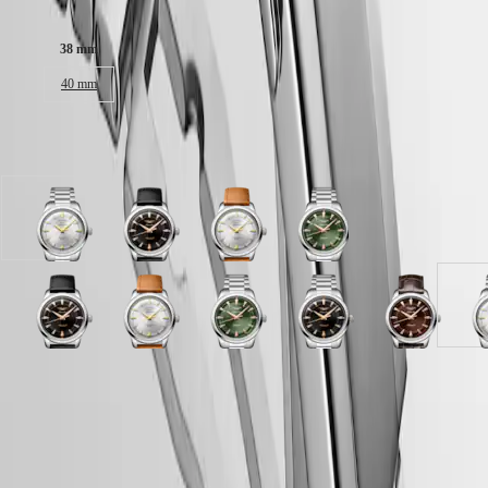
Taille du boitier :
區
Malaysia
Elegance
38 mm
Singapore
MINI
台
40 mm
DOLCEVITA
湾
LONGINES
地
DOLCEVITA
區
Disponible en 9 variations
LONGINES
ไทย
PRIMALUNA
FLAGSHIP
Europe
CLASSIC
cadran
cadran
cadran
cadran
EVIDENZA
Österreich
Argenté
Noir
Argenté
Vert
RECORD
Belgique
avec
laqué
avec
laqué
ELEGANT
(
Fr
)
bracelet
poli
bracelet
poli
COLLECTION
België
Acier
avec
Brun
avec
LA
cadran
cadran
cadran
cadran
cadran
cadran
cadran
cadran
cadran
c
(
Nl
)
bracelet
Cuir
bracelet
GRANDE
Noir
Noir
Brun
Argenté
Bleu
Vert
Bleu
Noir
Brun
A
Denmark
Noir
Acier
CLASSIQUE
laqué
laqué
avec
avec
laqué
laqué
laqué
laqué
avec
a
Finland
Cuir
poli
poli
bracelet
bracelet
poli
poli
poli
poli
bracelet
b
France
Heritage
Garantie LONGINES de 5 ans
avec
avec
Brun
Brun
avec
avec
avec
avec
Brun
A
Deutschland
cadran
bracelet
bracelet
Cuir
Cuir
bracelet
bracelet
bracelet
bracelet
Cuir
LONGINES
Greece
Vert
Swiss Made
Acier
Noir
d'alligator
Noir
Acier
Acier
Acier
d'alligator
LEGEND
(
En
)
laqué
Cuir
Cuir
Livraison & retours offerts
DIVER
Ελλάδα
poli
d'alligator
ULTRA-
(
El
)
avec
Paiement sécurisé