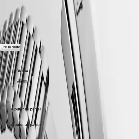
국
HYDROCONQUEST
CONQUEST HERITAGE
-
Hong
HYDROCONQUEST
Kong
GMT
L1.649.4.72.6
SAR
Spirit
(
En
)
香
Montre automatique, Ø 38.00 mm, acier, L1.649.4.72.6
LONGINES
港
SPIRIT
特
Mouvement mécanique à remontage automatique oscillant à
Lire la suite
LONGINES
25 200 vibrations par heure, équipé d'un ressort spiral en monocristal
别
SPIRIT
de silicium et doté d'une réserve de marche jusqu'à 72 heures.
Taille du boitier :
行
ZULU
政
TIME
Médaillon en or 18 carats orné d'un poisson, Étanche à 5 bar, glace
LONGINES
38 mm
區
saphir résistante aux rayures, avec plusieurs couches de revêtement
SPIRIT
(
Zh
)
antireflet des deux côtés.
40 mm
FLYBACK
India
LONGINES
日
Cadran argenté, swiss super-luminova®.
SPIRIT
4 500,00 $ CA
本
CHRONOGRAPH
Bracelet en acier, avec fermoir déployant double sécurité équipé d'un
澳
LONGINES
système de micro ajustement.
門
Ajouter au panier
SPIRIT
特
PILOT
LONGINES
别
Ajouter au panier
SPIRIT
行
PILOT
政
FLYBACK