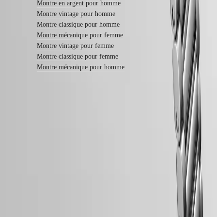
Montre en argent pour homme
montre
Montre vintage pour homme
Tarifs
de
Montre classique pour homme
service
Montre mécanique pour femme
Garantie
Montre vintage pour femme
Trouver
Montre classique pour femme
un
Montre mécanique pour homme
centre
de
service
Contactez-
nous
Notre
Garantie LONGINES de 5 ans
univers
Swiss Made
Notre
histoire
Livraison & retours offerts
Notre
Paiement sécurisé
musée
Ambassadeurs
Suivez-nous
et
personnalités
Sports
et