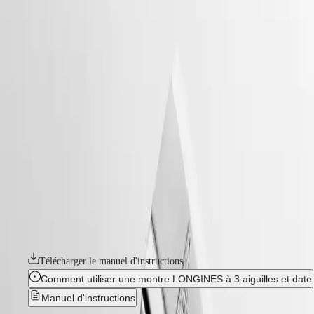
accueil
Montres
Afrique
-
montres
Master
South
-
Africa
heritage
MASTER
-
Amérique
conquest heritage
COLLECTION
-
MASTER
Canada
l16494726
COLLECTION
(
En
)
CHRONOGRAPH
Canada
MASTER
CONQUEST HERITAGE
(
Fr
)
COLLECTION
México
MOONPHASE
Symbole d'audace et de créativité, la collection Conquest est la
United
THE
première ligne de montres Longines à avoir été protégée par l'Institut
States
LONGINES
fédéral de la propriété intellectuelle en 1954. Hommage aux premiers
MASTER
modèles Conquest lancés il y a plus de 70 ans, la collection Conquest
Asie-
COLLECTION
Heritage séduira les amateurs de design vintage. Les montres Conquest
Pacifique
GMT
Heritage marient harmonieusement le style classique des années 1950 à
la technologie horlogère moderne.
Australia
Conquest
中
Télécharger le manuel d'instructions
CONQUEST
國
CONQUEST
대
Comment utiliser une montre LONGINES à 3 aiguilles et date
CLASSIC
한
Manuel d'instructions
CONQUEST
민
CHRONOGRAPH