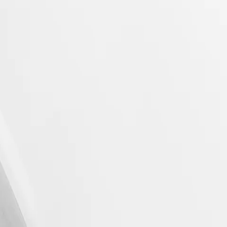
 защищено Швейцарским федеральным ведомством
, выпущенным более 70 лет назад, понравятся всем ценителям
вые технологии.