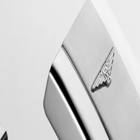
, стала первой линией часов Longines, название которой было
ritage, отдающие дань уважения первым произведениям Conquest
ают в себе классический стиль 1950-х годов и современные часо
49.4.72.6