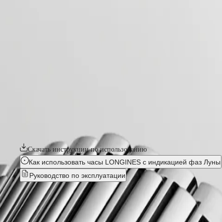
домашняя страница
Часы
Африка
-
часы
Master
South
-
Africa
heritage
MASTER
-
Страны
conquest heritage
COLLECTION
-
американского
MASTER
l16494726
континента
COLLECTION
CHRONOGRAPH
Canada
MASTER
CONQUEST HERITAGE
(
En
)
COLLECTION
Canada
MOONPHASE
Коллекция Conquest, олицетворяющая смелый и творческий дух
(
Fr
)
интеллектуальной собственности в 1954 году. Часы Conquest He
Conquest
México
винтажного дизайна. Модели Conquest Heritage органично сочет
United
CONQUEST
States
Скачать инструкции по использованию
CONQUEST
Азиатско-
CLASSIC
Как использовать часы LONGINES с индикацией фаз Луны
Тихоокеанский
CONQUEST
Pуководство по эксплуатации
регион
CHRONOGRAPH
HYDROCONQUEST
Australia
HYDROCONQUEST
CONQUEST HERITAGE
-
L1.6
中
GMT
國
Spirit