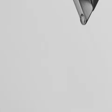
, стала первой линией часов Longines, название которой было
ritage, отдающие дань уважения первым произведениям Conquest
ают в себе классический стиль 1950-х годов и современные часо