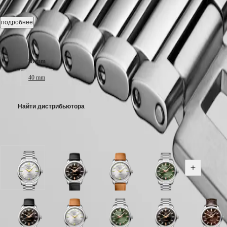
대
Автоподзавод часы, Ø 38.00 mm, Нержавеющая сталь, L1.649.4.7
한
LONGINES
Автоматический механизм с частотой баланса 25 200 полуколеба
подробнее
민
SPIRIT
국
LONGINES
Медальон из золота 18 карат с рыбой, Водонепроницаемость до
Размер корпуса:
SPIRIT
Hong
ZULU
Kong
Серебристый Циферблат, swiss super-luminova®.
TIME
38 mm
SAR
LONGINES
(
En
)
Нержавеющая сталь Ремешок, Складная застёжка с двойной защ
40 mm
SPIRIT
香
FLYBACK
港
LONGINES
特
SPIRIT
Найти дистрибьютора
别
CHRONOGRAPH
行
LONGINES
Доступно в 9 вариантах
政
SPIRIT
PILOT
區
LONGINES
(
Zh
)
SPIRIT
India
PILOT
Циферблат
Циферблат
Циферблат
Циферблат
Показать 
日
FLYBACK
Серебристый
Черный
Серебристый
зеленый
本
с
лаковый
с
лаковый
澳
Elegance
ремешком
полированный
ремешком
полированный
門
Нержавеющая
с
Коричневый
с
MINI
特
сталь
Циферблат
Циферблат
ремешком
Циферблат
Циферблат
Кожаный
Циферблат
Циферблат
ремешком
Циферблат
Циферблат
Цифер
DOLCEVITA
Черный
Черный
Черный
Коричневый
Серебристый
ремешок
синий
зеленый
Нержавеющая
синий
Черный
Корич