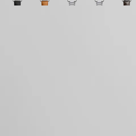
别
LONGINES
лаковый
лаковый
Кожаный
с
с
лаковый
лаковый
сталь
лаковый
лаковый
с
行
DOLCEVITA
полированный
полированный
ремешок
ремешком
ремешком
полированный
полированный
полированный
полированный
ремеш
政
Корпус
LONGINES
с
с
Коричневый
Коричневый
с
с
с
с
Корич
區
PRIMALUNA
ремешком
Циферблат
ремешком
Ремешок
Кожаный
ремешком
ремешком
ремешком
ремешком
Реме
Hide variations
Malaysia
FLAGSHIP
Нержавеющая
зеленый
Черный
из
ремешок
Черный
Нержавеющая
Нержавеющая
Нержавеющая
из
Singapore
CLASSIC
сталь
лаковый
Кожаный
кожи
Ремешок
сталь
сталь
сталь
кожи
EVIDENZA
台
полированный
ремешок
аллигатора
из
аллиг
Циферблат и стрелки
RECORD
湾
с
кожи
ELEGANT
ремешком
аллигатора
地
COLLECTION
Черный
區
LA
Ремешок
ไทย
GRANDE
из
Механизм и функции
CLASSIQUE
кожи
Европа
аллигатора
Heritage
Österreich
LONGINES
Belgique
Ремешок
LEGEND
(
Fr
)
DIVER
België
ULTRA-
(
Nl
)
CHRON
Denmark
LONGINES
Finland
Общий
PILOT
France
MAJETEK
Deutschland
CONQUEST
Greece