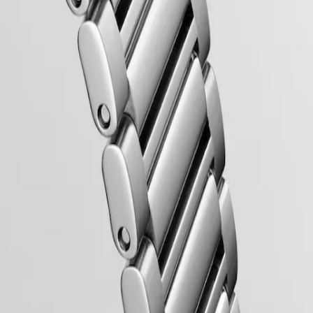
 защищено Швейцарским федеральным ведомством
, выпущенным более 70 лет назад, понравятся всем ценителям
вые технологии.