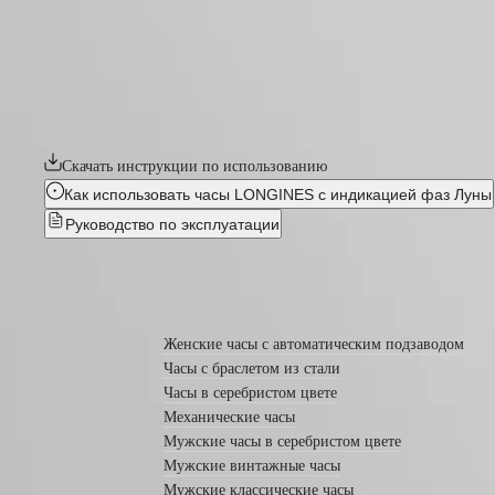
HERITAGE
(
En
)
FLAGSHIP
Ελλάδα
CONQUEST HERITAGE
HERITAGE
(
El
)
AVIGATION
Italia
Коллекция Conquest, олицетворяющая смелый и творческий дух
HERITAGE
Netherlands
интеллектуальной собственности в 1954 году. Часы Conquest He
CLASSIC
(
En
)
винтажного дизайна. Модели Conquest Heritage органично сочет
Все
Nederland
часы
(
Nl
)
Скачать инструкции по использованию
Мужские
Norway
часы
Polska
Как использовать часы LONGINES с индикацией фаз Луны
Женские
Portugal
Pуководство по эксплуатации
часы
Россия
España
Рекомендации
Sweden
Schweiz
Узнать подробнее
Новинки
(
De
)
Suisse
Все
Женские часы с автоматическим подзаводом
(
Fr
)
часы
Svizzera
Часы с браслетом из стали
Мужские
(
It
)
Часы в серебристом цвете
часы
United
Механические часы
Женские
Kingdom
часы
Мужские часы в серебристом цвете
Türkiye
Мужские винтажные часы
По
Мужские классические часы