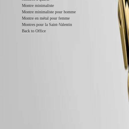
Bracelets
Montre minimaliste
en
cuir
Montre minimaliste pour homme
Bracelets
Montre en métal pour femme
en
Montres pour la Saint-Valentin
caoutchouc
Back to Office
Services
Instructions
d’entretien
Envoyez-
nous
Garantie LONGINES de 2 ans
votre
montre
Swiss Made
Tarifs
de
Livraison & retours offerts
service
Paiement sécurisé
Garantie
Trouver
Suivez-nous
un
centre
de
service
Contactez-