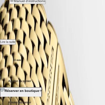
국
Manuel d'instructions
HYDROCONQUEST
Hong
HYDROCONQUEST
Kong
GMT
LA GRANDE CLASSIQUE DE
SAR
Spirit
(
En
)
LONGINES
-
L4.209.2.11.8
香
LONGINES
港
SPIRIT
特
Montre quartz, Ø 24.00 mm, pvd jaune, L4.209.2.11.8
LONGINES
别
SPIRIT
Étanche à 3 bar, glace saphir résistante aux rayures.
Lire la suite
行
ZULU
政
TIME
Cadran blanc.
Taille du boitier :
LONGINES
區
SPIRIT
(
Zh
)
Bracelet en pvd jaune, avec fermoir déployant triple sécurité et
FLYBACK
24 mm
India
mécanisme d'ouverture actionné par des poussoirs.
LONGINES
日
SPIRIT
1 500,00 €
本
CHRONOGRAPH
澳
LONGINES
門
SPIRIT
Ajouter au panier
特
PILOT
LONGINES
别
Réserver en boutique
SPIRIT
行
PILOT
政
FLYBACK
Ajouter au panier