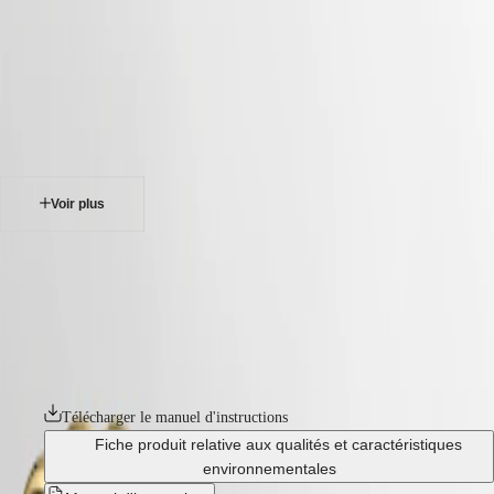
Montres
Afrique
-
montres
Master
South
-
Africa
elegance
MASTER
-
Amérique
la grande classique de longines
COLLECTION
-
MASTER
Canada
l42092118
COLLECTION
(
En
)
CHRONOGRAPH
Canada
MASTER
Voir plus
(
Fr
)
COLLECTION
México
MOONPHASE
United
THE
LA GRANDE CLASSIQUE DE LONGINES
States
LONGINES
MASTER
La Grande Classique de Longines a joué un rôle majeur dans la
Asie-
COLLECTION
renommée de la marque au sablier ailé dans le monde entier. Symbole
Pacifique
GMT
de l'élégance classique et du raffinement intemporel de Longines, cette
ligne lancée en 1992 se caractérise par un profil fin, un boîtier rond
Australia
Conquest
épuré et sa diversité de diamètres, de ses matériaux et de ses coloris.
中
CONQUEST
國
Télécharger le manuel d'instructions
CONQUEST
대
CLASSIC
Fiche produit relative aux qualités et caractéristiques
한
CONQUEST
environnementales
민
CHRONOGRAPH