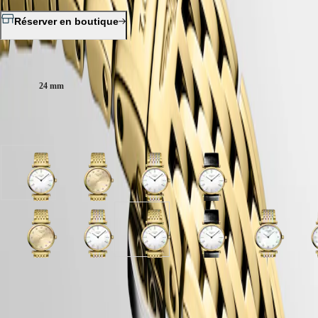
區
Malaysia
Elegance
Réserver en boutique
Singapore
MINI
台
DOLCEVITA
湾
Taille du boitier :
LONGINES
地
DOLCEVITA
區
24 mm
LONGINES
ไทย
PRIMALUNA
FLAGSHIP
6 variations
Europe
CLASSIC
EVIDENZA
Österreich
RECORD
Belgique
ELEGANT
cadran
cadran
cadran
cadran
(
Fr
)
COLLECTION
Blanc
Doré
Blanc
Blanc
België
LA
avec
avec
avec
avec
(
Nl
)
GRANDE
bracelet
bracelet
bracelet
bracelet
Denmark
CLASSIQUE
PVD
PVD
Acier
Noir
Finland
cadran
cadran
cadran
cadran
cadran
cadran
cadran
c
jaune
jaune
et
Cuir
France
Heritage
Doré
Nacre
Blanc
Nacre
Blanc
Blanc
Nacre
N
PVD
d'alligator
Deutschland
avec
blanche
avec
blanche
avec
avec
blanche
b
LONGINES
jaune
Greece
bracelet
avec
bracelet
avec
bracelet
bracelet
avec
a
LEGEND
(
En
)
Garantie LONGINES de 2 ans
PVD
bracelet
Acier
bracelet
PVD
Noir
bracelet
b
DIVER
Ελλάδα
jaune
Acier
et
PVD
jaune
Cuir
Acier
Swiss Made
ULTRA-
(
El
)
et
PVD
jaune
d'alligator
et
j