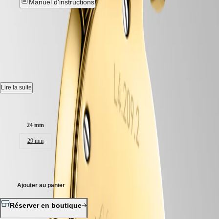
국
Manuel d'instructions
HYDROCONQUEST
Hong
HYDROCONQUEST
Kong
GMT
LA GRANDE CLASSIQUE DE
SAR
Spirit
(
En
)
LONGINES
-
L4.209.2.37.8
香
LONGINES
港
SPIRIT
特
Montre quartz, Ø 24.00 mm, pvd jaune, L4.209.2.37.8
LONGINES
别
SPIRIT
Étanche à 3 bar, glace saphir résistante aux rayures.
Lire la suite
行
ZULU
政
TIME
Cadran doré.
Taille du boitier :
LONGINES
區
SPIRIT
(
Zh
)
Bracelet en pvd jaune, avec fermoir déployant triple sécurité et
FLYBACK
24 mm
India
mécanisme d'ouverture actionné par des poussoirs.
LONGINES
日
29 mm
SPIRIT
本
CHRONOGRAPH
澳
LONGINES
1 850,00 €
門
SPIRIT
特
PILOT
Ajouter au panier
LONGINES
别
SPIRIT
行
PILOT
Réserver en boutique
政
FLYBACK