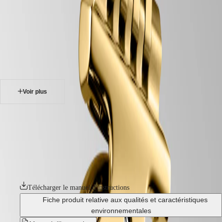
Montres
Afrique
-
montres
Master
South
-
Africa
elegance
MASTER
-
Amérique
la grande classique de longines
COLLECTION
-
MASTER
Canada
l42092378
COLLECTION
(
En
)
CHRONOGRAPH
Canada
MASTER
Voir plus
(
Fr
)
COLLECTION
México
MOONPHASE
United
THE
LA GRANDE CLASSIQUE DE LONGINES
States
LONGINES
MASTER
La Grande Classique de Longines a joué un rôle majeur dans la
Asie-
COLLECTION
renommée de la marque au sablier ailé dans le monde entier. Symbole
Pacifique
GMT
de l'élégance classique et du raffinement intemporel de Longines, cette
ligne lancée en 1992 se caractérise par un profil fin, un boîtier rond
Australia
Conquest
épuré et sa diversité de diamètres, de ses matériaux et de ses coloris.
中
CONQUEST
國
Télécharger le manuel d'instructions
CONQUEST
대
CLASSIC
Fiche produit relative aux qualités et caractéristiques
한
CONQUEST
environnementales
민
CHRONOGRAPH