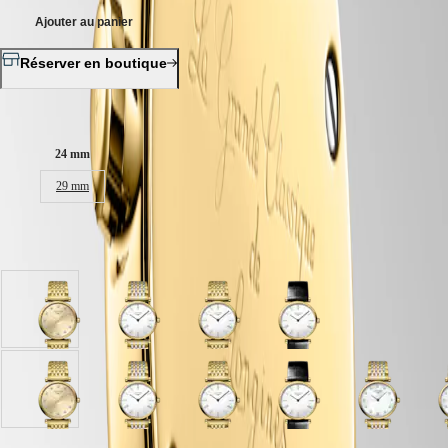
區
Malaysia
Elegance
Ajouter au panier
Singapore
MINI
台
Réserver en boutique
DOLCEVITA
湾
LONGINES
地
DOLCEVITA
Taille du boitier :
區
LONGINES
ไทย
PRIMALUNA
24 mm
FLAGSHIP
Europe
CLASSIC
29 mm
EVIDENZA
Österreich
RECORD
Belgique
ELEGANT
6 variations
(
Fr
)
COLLECTION
België
LA
(
Nl
)
GRANDE
Denmark
CLASSIQUE
cadran
cadran
cadran
cadran
Finland
Doré
Blanc
Blanc
Blanc
France
Heritage
avec
avec
avec
avec
Deutschland
bracelet
bracelet
bracelet
bracelet
LONGINES
Greece
PVD
Acier
PVD
Noir
LEGEND
(
En
)
cadran
cadran
cadran
cadran
cadran
cadran
cadran
c
jaune
et
jaune
Cuir
DIVER
Ελλάδα
Doré
Nacre
Blanc
Nacre
Blanc
Blanc
Nacre
N
PVD
d'alligator
ULTRA-
(
El
)
avec
blanche
avec
blanche
avec
avec
blanche
b
jaune