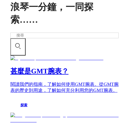
浪琴一分鐘，
一同探
腕
非
錶
洲
索……
South
名
Africa
匠
搜
美
浪
尋
洲
琴
名
Canada
匠
(
En
)
系
Canada
甚麼是GMT腕表？
(
Fr
)
列
México
浪
United
琴
閱讀我們的指南，了解如何使用GMT腕表。從GMT腕
States
名
表的歷史到用途，了解如何充分利用您的GMT腕表。
匠
亞
系
太
探索
列
地
計
區
時
Australia
腕