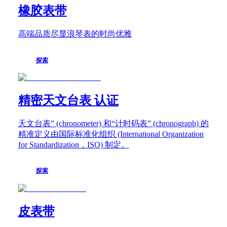
錶
橡胶表带
優
高端品质尽显浪琴表的时尚优雅
雅
浪
探索
琴
迷
你
精密天文台表 认证
黛
綽
維
天文台表” (chronometer) 和“计时码表” (chronograph) 的
納
精准定义由国际标准化组织 (International Organization
系
for Standardization，ISO) 制定。
列
浪
探索
琴
黛
綽
維
皮表带
納
系