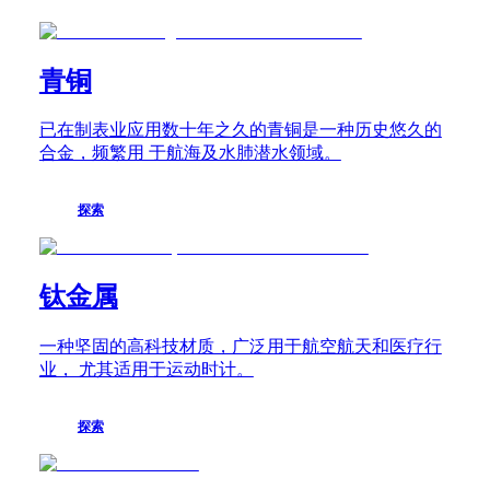
時
腕
錶
浪
青铜
琴
先
已在制表业应用数十年之久的青铜是一种历史悠久的
行
合金，频繁用 于航海及水肺潜水领域。
者
系
列
探索
浪
琴
先
钛金属
行
者
一种坚固的高科技材质，广泛用于航空航天和医疗行
系
业， 尤其适用于运动时计。
列
飛
返
探索
計
時
腕