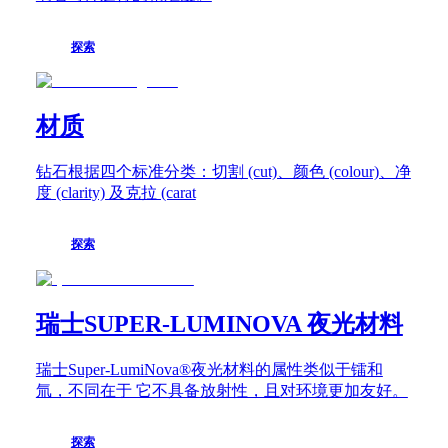
浪
琴
探索
先
行
者
系
材质
列
飛
钻石根据四个标准分类：切割 (cut)、颜色 (colour)、净
返
度 (clarity) 及克拉 (carat
計
時
腕
探索
錶
浪
琴
瑞士SUPER-LUMINOVA 夜光材料
先
行
者
瑞士Super-LumiNova®夜光材料的属性类似于镭和
系
氚，不同在于 它不具备放射性，且对环境更加友好。
列
計
探索