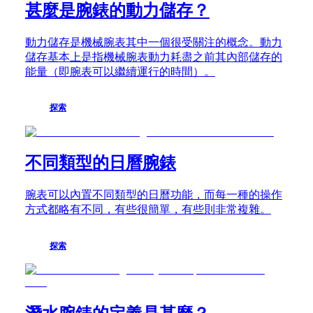
中
錶
甚麼是腕錶的動力儲存？
國
浪
대
琴
動力儲存是機械腕表其中一個很受關注的概念。動力
한
名
儲存基本上是指機械腕表動力耗盡之前其內部儲存的
민
匠
能量（即腕表可以繼續運行的時間）。
국
系
Hong
列
Kong
月
探索
SAR
相
(
En
)
腕
香
錶
港
不同類型的日曆腕錶
浪
特
琴
别
腕表可以內置不同類型的日曆功能，而每一種的操作
名
行
方式都略有不同，有些很簡單，有些則非常複雜。
匠
政
系
區
列
(
Zh
)
探索
GMT
India
腕
日
錶
本
澳
康
門