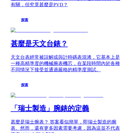
浪
Finland
有關，但究竟甚麼是PVD？
France
琴
Deutschland
康
Greece
卡
探索
(
En
)
斯
Ελλάδα
潛
(
El
)
水
Italia
甚麼是天文台錶？
Netherlands
系
(
En
)
列
Nederland
浪
天文台表經常被誤解或與計時碼表混淆，它基本上是
(
Nl
)
琴
一種高精準度的機械腕表機芯，在某段時間內於各種
Norway
康
不同情況下接受並通過嚴格的精準度測試。
Polska
卡
Portugal
Россия
斯
探索
España
潛
Sweden
水
Schweiz
系
(
De
)
列
「瑞士製造」腕錶的定義
Suisse
GMT
(
Fr
)
腕
Svizzera
甚麼是瑞士腕表？ 答案看似簡單，即瑞士製造的腕
(
It
)
錶
表。然而，還有更多因素需要考慮，因為這並不代表
United