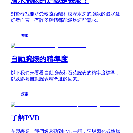
潛水腕錶的定義是甚麼？
卡
特
斯
别
對於尋找能承受較遠距離和較深水深的腕錶的潛水愛
行
好者而言，有許多腕錶都能滿足這些需求。
浪
政
琴
區
康
探索
Malaysia
卡
Singapore
斯
台
系
灣
自動腕錶的精準度
列
地
浪
區
琴
以下我們來看看自動腕表和石英腕表的精準度標準，
ไทย
康
以及影響自動腕表精準度的因素。
卡
歐
斯
洲
探索
系
Österreich
列
Belgique
計
(
Fr
)
時
了解PVD
België
腕
(
Nl
)
錶
Denmark
在製表業，我們經常聽到PVD一詞，它與顏色或塗層