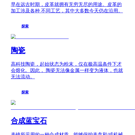
早在远古时期，皮革就拥有无穷无尽的用途。皮革的
列
加工涉及各种 不同工艺，其中大多数今天仍在沿用。
浪
琴
心
探索
月
系
列
陶瓷
浪
琴
軍
高科技陶瓷，起始状态为粉末，仅在极高温条件下才
旗
会熔化。因此， 陶瓷无法像金属一样变为液体，也就
系
无法流动。
列
浪
探索
琴
典
藏
系
合成蓝宝石
列
浪
琴
表镜所采用的一种合成材质，能够保护表盘和/或机械