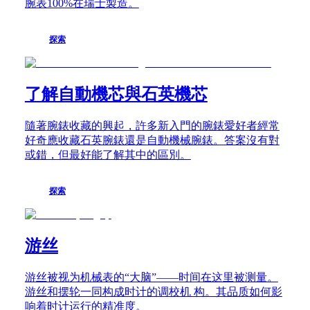
腕表100%在瑞士製造。
Kingdom
先
Türkiye
行
者
探索
浪
琴
先
了解自動機芯與石英機芯
行
者
隨著腕錶收藏的興起，許多新入門的腕錶愛好者經常
系
好奇應收藏石英腕錶還是自動機械腕錶。答案沒有對
列
或錯，但最好能了解其中的區別。
浪
琴
先
探索
行
者
系
游丝
列
ZULU
TIME
游丝被视为机械表的“大脑”——时间在这里被测量。
腕
游丝和摆轮一同构成时计的调校机 构。其品质如何影
錶
响着时计运行的精准度。