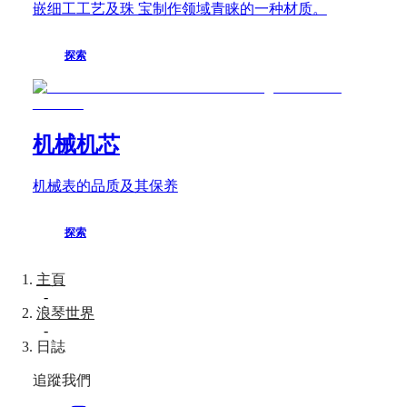
刻
嵌细工工艺及珠 宝制作领域青睐的一种材质。
浪
琴
探索
傳
奇
復
刻
机械机芯
潛
水
机械表的品质及其保养
員
腕
錶
探索
系
列
主頁
浪
-
琴
浪琴世界
超
-
級
日誌
天
文
追蹤我們
台