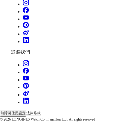
腕
錶
浪
琴
經
典
復
刻
追蹤我們
飛
行
腕
錶
浪
琴
康
卡
斯
系
無障礙使用設定
法律條款
列
© 2026 LONGINES Watch Co. Francillon Ltd., All rights reserved
復
刻