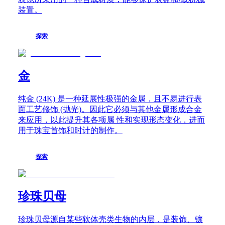
開
装置。
創
者
探索
系
列
浪
琴
金
博
雅
纯金 (24K) 是一种延展性极强的金属，且不易进行表
系
面工艺修饰 (抛光)。因此它必须与其他金属形成合金
列
来应用，以此提升其各项属 性和实现形态变化，进而
浪
用于珠宝首饰和时计的制作。
琴
嘉
嵐
探索
系
列
經
珍珠贝母
典
復
珍珠贝母源自某些软体壳类生物的内层，是装饰、镶