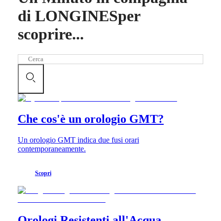
di LONGINES
per
Master
South
Africa
scoprire...
MASTER
America
COLLECTION
MASTER
Canada
Cerca
COLLECTION
(
En
)
CHRONOGRAPH
Canada
MASTER
(
Fr
)
COLLECTION
México
MOONPHASE
United
THE
States
LONGINES
Che cos'è un orologio GMT?
MASTER
Asia
COLLECTION
Pacifico
GMT
Un orologio GMT indica due fusi orari
contemporaneamente.
Australia
Conquest
中
CONQUEST
國
Scopri
CONQUEST
대
CLASSIC
한
CONQUEST
민
CHRONOGRAPH
국
HYDROCONQUEST
Orologi Resistenti all'Acqua