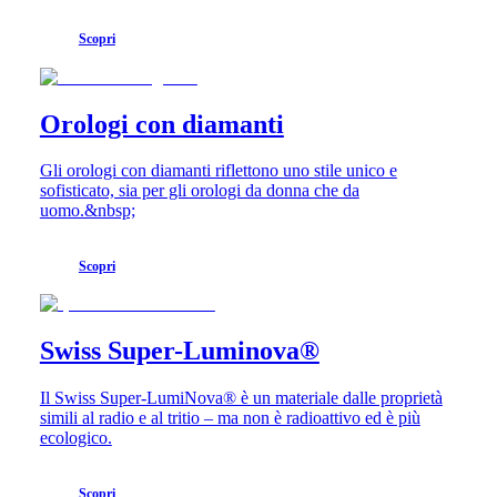
noi
Orologi
Scopri
da
uomo
Orologi
da
Orologi con diamanti
donna
Tutti
gli
Gli orologi con diamanti riflettono uno stile unico e
orologi
sofisticato, sia per gli orologi da donna che da
uomo.&nbsp;
Scopri
Swiss Super-Luminova®
Il Swiss Super-LumiNova® è un materiale dalle proprietà
simili al radio e al tritio – ma non è radioattivo ed è più
ecologico.
Scopri