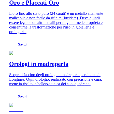
Oro e Placcati Oro
L'oro fino allo stato puro (24 carati) è un metallo altamente
malleabile e non facile da rifinire (lucidare). Deve quindi
essere legato con altri metalli per migliorarne le proprietà e
consentirne la trasformazione per l'uso in gioielleria e
orologeria.
Scopri
Orologi in madreperla
Scopri il fascino degli orologi in madreperla per donna di
Longines. Ogni orologio, realizzato con precisione e cura,
mette in risalto la bellezza unica dei suoi quadranti.
Scopri