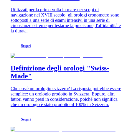
in
pelle
Utilizzati per la prima volta in mare per scopi di
Cinturini
navigazione nel XVIII secolo, gli orologi cronometro sono
in
sottoposti a una serie di esami intensivi in una serie di
caucciù
circostanze estreme per testarne la precisione, l'affidabilità e
la durata.
Servizi
Istruzioni
Scopri
per
la
cura
Inviaci
Definizione degli orologi "Swiss-
il
Made"
tuo
orologio
Tariffe
Che cos'è un orologio svizzero? La risposta potrebbe essere
del
semplice: un orologio prodotto in Svizzera. Eppure, altri
servizio
fattori vanno presi in considerazione, poiché non significa
Garanzia
che un orologio è stato prodotto al 100% in Svizzera.
Trova
un
centro
Scopri
assistenza
Contattaci