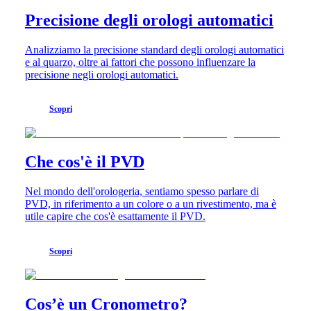
orologi
Precisione degli orologi automatici
Orologi
da
uomo
Analizziamo la precisione standard degli orologi automatici
Orologi
e al quarzo, oltre ai fattori che possono influenzare la
da
precisione negli orologi automatici.
donna
Per
Scopri
funzioni
Per
stile
Che cos'è il PVD
Per
Nel mondo dell'orologeria, sentiamo spesso parlare di
colore
PVD, in riferimento a un colore o a un rivestimento, ma è
utile capire che cos'è esattamente il PVD.
Cinturini
Tutti
Scopri
i
cinturini
Cinturini
NATO
Cos’è un Cronometro?
Cinturini