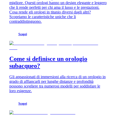
LONGINES
Netherlands
migliore. Questi orologi hanno un design elegante e leggero
PILOT
(
En
)
che li rende perfetti per chi ama il lusso e le prestazioni.
MAJETEK
Nederland
Cosa rende gli orologi in titanio diversi dagli altri?
CONQUEST
(
Nl
)
Scopriamo le caratteristiche uniche che li
HERITAGE
Norway
contraddistinguono.
FLAGSHIP
Polska
HERITAGE
Portugal
AVIGATION
Россия
Scopri
HERITAGE
España
CLASSIC
Sweden
Tutti
Schweiz
gli
(
De
)
orologi
Suisse
Come si definisce un orologio
Orologi
(
Fr
)
subacqueo?
da
Svizzera
uomo
(
It
)
Orologi
United
Gli appassionati di immersioni alla ricerca di un orologio in
da
Kingdom
grado di affiancarli per lunghe distanze e profondità
donna
Türkiye
possono scegliere tra numerosi modelli per soddisfare le
loro esigenze.
Suggerimenti
Novità
Scopri
Tutti
gli