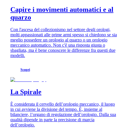
il
Capire i movimenti automatici e al
nostro
quarzo
universo
La
Con l'ascesa del collezionismo nel settore degli orologi,
nostra
molti appassionati alle prime armi spesso si chiedono se sia
storia
meglio possedere un orologio al quarzo o un orologio
Il
meccanico automatico. Non c'è una risposta giusta o
nostro
sbagliata, ma è bene conoscere le differenze fra questi due
museo
modelli.
Ambasciatori
e
personalità
Scopri
Sport
e
partnership
Know-
La Spirale
how
orologiero
Notizie
È considerata il cervello dell’orologio meccanico, il luogo
e
in cui avviene la divisione del tempo. È, insieme al
storie
bilanciere, l’organo di regolazione dell’orologio. Dalla sua
Lavora
qualità dipende in parte la precisione di marcia
con
dell’orologio.