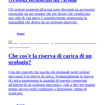
Hong
HYDROCONQUEST
Kong
GMT
Gli orologi resistenti all'acqua sono diventati un accessorio
SAR
essenziale sia per uomini che per donne che conducono
Spirit
(
En
)
uno stile di vita attivo o semplicemente apprezzano la
香
tranquillità che deriva da un orologio durevole.
LONGINES
港
SPIRIT
特
LONGINES
别
Scopri
SPIRIT
行
ZULU
政
TIME
LONGINES
區
SPIRIT
(
Zh
)
Che cos'è la riserva di carica di un
FLYBACK
India
LONGINES
orologio?
日
SPIRIT
本
CHRONOGRAPH
澳
Uno dei concetti che suscita più domande negli orologi
LONGINES
門
meccanici è la riserva di carica. Sostanzialmente la riserva
SPIRIT
di carica rappresenta la quantità di energia conservata
特
PILOT
all'interno di un orologio meccanico, vale a dire per quanto
LONGINES
别
tempo ancora potrà continuare a funzionare, prima di
SPIRIT
行
scaricarsi.
PILOT
政
FLYBACK
區
Scopri