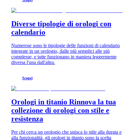
Malaysia
Elegance
Singapore
MINI
台
DOLCEVITA
湾
Diverse tipologie di orologi con
LONGINES
地
DOLCEVITA
calendario
區
LONGINES
ไทย
PRIMALUNA
Numerose sono le tipologie delle funzioni di calendario
FLAGSHIP
Europa
integrate in un orologio, dalle più semplici alle più
CLASSIC
complesse, e tutte funzionano in maniera leggermente
EVIDENZA
Österreich
diversa l'una dall'altra.
RECORD
Belgique
ELEGANT
(
Fr
)
COLLECTION
Scopri
België
LA
(
Nl
)
GRANDE
Denmark
CLASSIQUE
Finland
Orologi in titanio Rinnova la tua
France
Heritage
Deutschland
collezione di orologi con stile e
LONGINES
Greece
resistenza
LEGEND
(
En
)
DIVER
Ελλάδα
ULTRA-
(
El
)
Per chi cerca un orologio che unisca lo stile alla durata e
CHRON
Italia
alla funzionalità, gli orologi in titanio sono la scelta