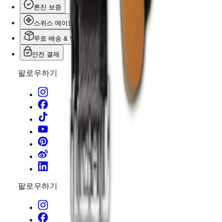
론진 보증
여성
워치
스위스 메이드
커플
무료 배송 & 반품
워치
안전 결제
기능별
팔로우하기
스타일별
컬러별
스트랩
모든
스트랩
나토
스트랩
레더
스트랩
팔로우하기
러버
스트랩