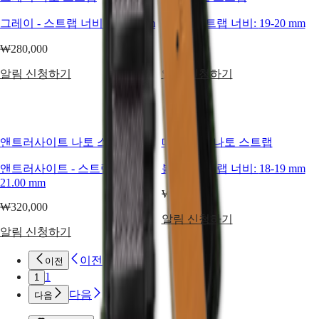
PILOT
MAJETEK
그레이
-
스트랩 너비:
19-20 mm
블랙
-
스트랩 너비:
19-20 mm
CONQUEST
HERITAGE
₩280,000
₩280,000
FLAGSHIP
HERITAGE
알림 신청하기
알림 신청하기
AVIGATION
HERITAGE
CLASSIC
모든
워치
앤트러사이트 나토 스트랩
매트 블랙 나토 스트랩
남성
워치
앤트러사이트
-
스트랩 너비:
블랙
-
스트랩 너비:
18-19 mm
여성
21.00 mm
워치
₩200,000
₩320,000
알림 신청하기
추천
알림 신청하기
신제품
이전
이전
모든
1
1
워치
다음
다음
남성
워치