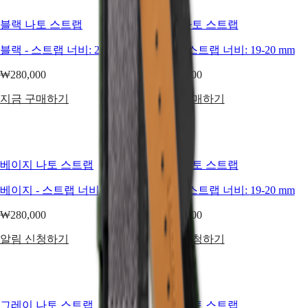
Elegance
(
El
)
Italia
블랙 나토 스트랩
그린 나토 스트랩
MINI
Netherlands
DOLCEVITA
(
En
)
블랙
-
스트랩 너비:
21-22 mm
그린
-
스트랩 너비:
19-20 mm
LONGINES
Nederland
DOLCEVITA
(
Nl
)
₩280,000
₩280,000
LONGINES
Norway
PRIMALUNA
Polska
지금 구매하기
지금 구매하기
FLAGSHIP
Portugal
CLASSIC
Россия
RECORD
España
ELEGANT
Sweden
COLLECTION
Schweiz
베이지 나토 스트랩
블루 나토 스트랩
LA
(
De
)
GRANDE
Suisse
CLASSIQUE
베이지
-
스트랩 너비:
19-20 mm
블루
-
스트랩 너비:
19-20 mm
(
Fr
)
Svizzera
Heritage
₩280,000
₩280,000
(
It
)
United
LONGINES
알림 신청하기
알림 신청하기
Kingdom
LEGEND
Türkiye
DIVER
ULTRA-
CHRON
LONGINES
그레이 나토 스트랩
블랙 나토 스트랩