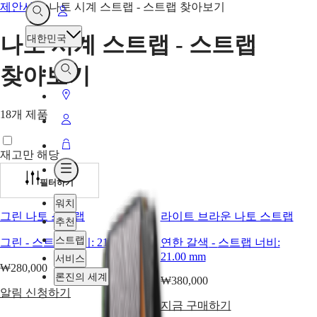
제안사항
-
나토 시계 스트랩 - 스트랩 찾아보기
내
열려
있는
계정
나토 시계 스트랩 - 스트랩
대한민국
검색
찾아보기
열려
있는
매장안내
검색
18개 제품
내
계정
장바구니
재고만 해당
열려
필터하기
있는
메뉴
워치
그린 나토 스트랩
라이트 브라운 나토 스트랩
추천
스트랩
그린
-
스트랩 너비:
21-22 mm
연한 갈색
-
스트랩 너비:
21.00 mm
서비스
₩280,000
론진의 세계
₩380,000
알림 신청하기
지금 구매하기
워치
아프리카