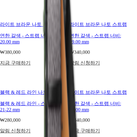
Master
South
Africa
MASTER
라이트 브라운 나토 스트랩
라이트 브라운 나토 스트랩
COLLECTION
미주
MASTER
연한 갈색
-
스트랩 너비:
연한 갈색
-
스트랩 너비:
COLLECTION
Canada
20.00 mm
19.00 mm
CHRONOGRAPH
(
En
)
MASTER
Canada
₩380,000
₩340,000
COLLECTION
(
Fr
)
MOONPHASE
México
지금 구매하기
알림 신청하기
THE
United
LONGINES
States
MASTER
아시아
COLLECTION
GMT
태평양
블랙 & 레드 라인 나토 스트랩
라이트 브라운 나토 스트랩
Conquest
Australia
블랙 & 레드 라인
-
스트랩 너비:
연한 갈색
-
스트랩 너비:
中國
CONQUEST
21-22 mm
22.00 mm
대한민국
CONQUEST
Hong
CLASSIC
₩280,000
₩340,000
Kong
CONQUEST
SAR
CHRONOGRAPH
알림 신청하기
지금 구매하기
(
En
)
HYDROCONQUEST