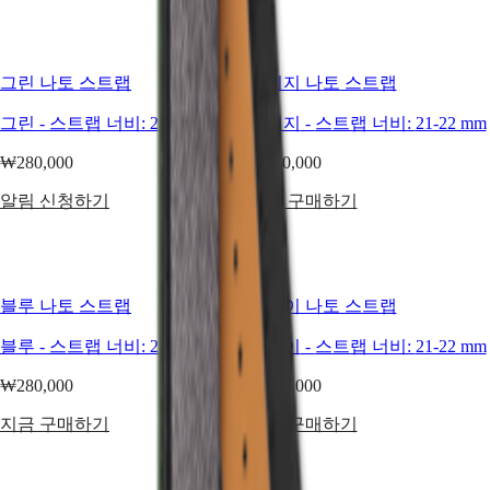
香港特别行政區
HYDROCONQUEST
(
Zh
)
GMT
India
Spirit
日本
그린 나토 스트랩
베이지 나토 스트랩
澳門特别行政區
LONGINES
Malaysia
그린
-
스트랩 너비:
21-22 mm
베이지
-
스트랩 너비:
21-22 mm
SPIRIT
Singapore
LONGINES
台湾地區
₩280,000
₩280,000
SPIRIT
ไทย
ZULU
알림 신청하기
지금 구매하기
TIME
유럽
LONGINES
SPIRIT
Österreich
FLYBACK
Belgique
LONGINES
(
Fr
)
SPIRIT
블루 나토 스트랩
그레이 나토 스트랩
België
CHRONOGRAPH
(
Nl
)
LONGINES
블루
-
스트랩 너비:
21-22 mm
그레이
-
스트랩 너비:
21-22 mm
Denmark
SPIRIT
Finland
PILOT
₩280,000
₩280,000
France
LONGINES
Deutschland
SPIRIT
지금 구매하기
지금 구매하기
Greece
PILOT
(
En
)
FLYBACK
Ελλάδα