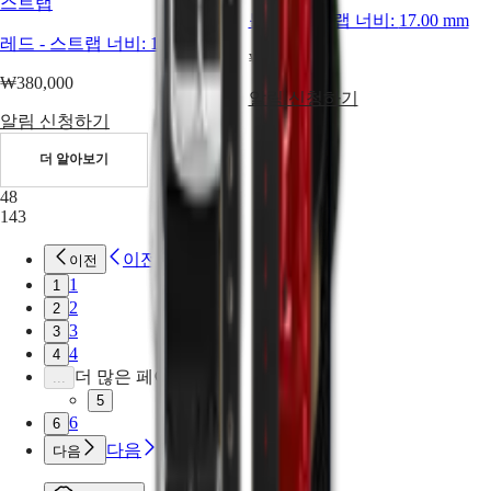
스트랩
서비스
블랙
-
스트랩 너비:
17.00 mm
레드
-
스트랩 너비:
17.00 mm
워치를
₩380,000
발송해주세요
₩380,000
서비스
알림 신청하기
요금
알림 신청하기
보증
서비스
더 알아보기
센터
48
찾기
143
문의하기
이전
이전
론진의
1
1
세계
2
2
3
우리의
3
4
역사
4
더 많은 페이지
우리의
...
박물관
5
6
앰배서더
6
&
다음
다음
유명
인사