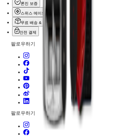
론진 보증
스포츠
&
스위스 메이드
파트너십
무료 배송 & 반품
워치메이킹
노하우
안전 결제
뉴스
&
팔로우하기
스토리
채용
정보
남성
워치
여성
워치
모든
워치
팔로우하기