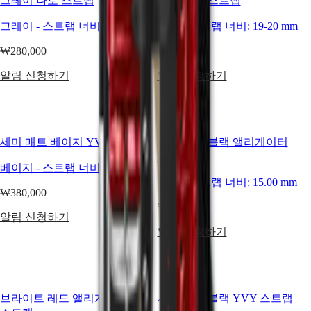
그레이 나토 스트랩
블랙 나토 스트랩
여성
그레이
-
스트랩 너비:
19-20 mm
블랙
-
스트랩 너비:
19-20 mm
워치
커플
₩280,000
₩280,000
워치
알림 신청하기
알림 신청하기
기능별
스타일별
컬러별
세미 매트 베이지 YVY 스트랩
세미 매트 블랙 앨리게이터
스트랩
스트랩
베이지
-
스트랩 너비:
17.00 mm
블랙
-
스트랩 너비:
15.00 mm
모든
₩380,000
스트랩
₩380,000
나토
알림 신청하기
스트랩
알림 신청하기
레더
스트랩
러버
스트랩
브라이트 레드 앨리게이터
세미 매트 블랙 YVY 스트랩