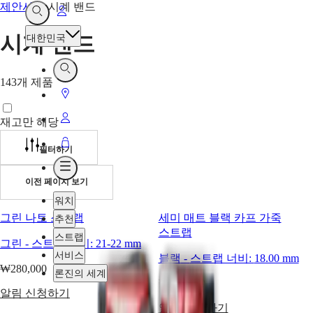
제안사항
-
시계 밴드
내
열려
있는
계정
시계 밴드
대한민국
검색
열려
143개 제품
있는
매장안내
검색
내
재고만 해당
계정
장바구니
필터하기
열려
이전 페이지 보기
있는
메뉴
워치
그린 나토 스트랩
세미 매트 블랙 카프 가죽
추천
스트랩
스트랩
그린
-
스트랩 너비:
21-22 mm
서비스
블랙
-
스트랩 너비:
18.00 mm
₩280,000
론진의 세계
₩150,000
알림 신청하기
알림 신청하기
워치
아프리카