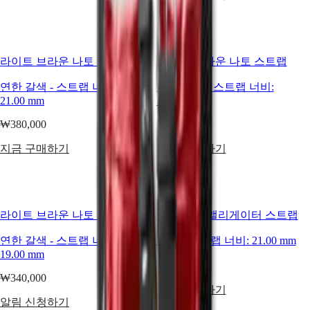
Master
South
Africa
MASTER
COLLECTION
미주
라이트 브라운 나토 스트랩
라이트 브라운 나토 스트랩
MASTER
COLLECTION
Canada
연한 갈색
-
스트랩 너비:
연한 갈색
-
스트랩 너비:
CHRONOGRAPH
(
En
)
21.00 mm
20.00 mm
MASTER
Canada
COLLECTION
(
Fr
)
₩380,000
₩380,000
MOONPHASE
México
THE
United
지금 구매하기
지금 구매하기
LONGINES
States
MASTER
아시아
COLLECTION
GMT
태평양
라이트 브라운 나토 스트랩
매트 그린 앨리게이터 스트랩
Conquest
Australia
中國
연한 갈색
-
스트랩 너비:
그린
-
스트랩 너비:
21.00 mm
CONQUEST
대한민국
19.00 mm
CONQUEST
Hong
₩650,000
CLASSIC
Kong
₩340,000
CONQUEST
알림 신청하기
SAR
CHRONOGRAPH
알림 신청하기
(
En
)
HYDROCONQUEST