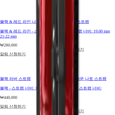
香港特别行政區
HYDROCONQUEST
(
Zh
)
GMT
India
Spirit
日本
블랙 & 레드 라인 나토 스트랩
블루 러버 스트랩
澳門特别行政區
LONGINES
Malaysia
SPIRIT
블랙 & 레드 라인
-
스트랩 너비:
블루
-
스트랩 너비:
19.00 mm
Singapore
LONGINES
21-22 mm
台湾地區
SPIRIT
₩440,000
ไทย
ZULU
₩280,000
TIME
알림 신청하기
유럽
LONGINES
알림 신청하기
SPIRIT
Österreich
FLYBACK
Belgique
LONGINES
(
Fr
)
SPIRIT
België
CHRONOGRAPH
블랙 러버 스트랩
라이트 브라운 나토 스트랩
(
Nl
)
LONGINES
Denmark
SPIRIT
블랙
-
스트랩 너비:
19.00 mm
연한 갈색
-
스트랩 너비:
Finland
PILOT
22.00 mm
France
LONGINES
₩440,000
Deutschland
SPIRIT
₩340,000
Greece
PILOT
알림 신청하기
(
En
)
FLYBACK
지금 구매하기
Ελλάδα