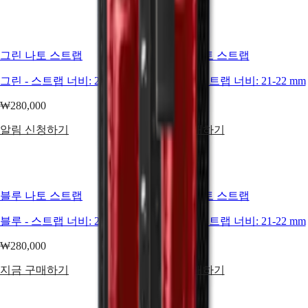
Elegance
(
El
)
Italia
MINI
Netherlands
DOLCEVITA
(
En
)
LONGINES
그린 나토 스트랩
베이지 나토 스트랩
Nederland
DOLCEVITA
(
Nl
)
LONGINES
Norway
그린
-
스트랩 너비:
21-22 mm
베이지
-
스트랩 너비:
21-22 mm
PRIMALUNA
Polska
FLAGSHIP
Portugal
₩280,000
₩280,000
CLASSIC
Россия
RECORD
알림 신청하기
지금 구매하기
España
ELEGANT
Sweden
COLLECTION
Schweiz
LA
(
De
)
GRANDE
Suisse
CLASSIQUE
(
Fr
)
블루 나토 스트랩
그레이 나토 스트랩
Svizzera
Heritage
(
It
)
블루
-
스트랩 너비:
21-22 mm
그레이
-
스트랩 너비:
21-22 mm
United
LONGINES
Kingdom
₩280,000
₩280,000
LEGEND
Türkiye
DIVER
지금 구매하기
지금 구매하기
ULTRA-
CHRON
LONGINES