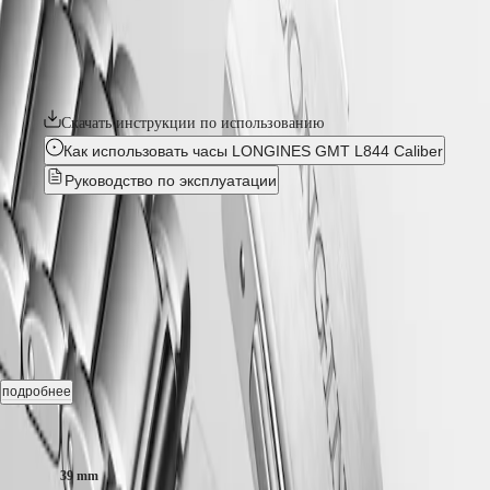
вращающимся в двух направлениях безелем с керамической
국
LONGINES
вставкой. Каждый экземпляр приводится в действие с помощью
SPIRIT
Hong
эксклюзивного калибра Longines с кремниевой спиралью
ZULU
Kong
баланса и сертификатом COSC, отличающегося устойчивостью
TIME
SAR
к воздействию магнитных полей.
LONGINES
(
En
)
SPIRIT
香
Скачать инструкции по использованию
FLYBACK
港
Как использовать часы LONGINES GMT L844 Caliber
LONGINES
特
SPIRIT
Pуководство по эксплуатации
别
CHRONOGRAPH
行
LONGINES
LONGINES SPIRIT ZULU
政
SPIRIT
PILOT
區
TIME
-
L3.802.4.60.6
LONGINES
(
Zh
)
SPIRIT
India
PILOT
日
FLYBACK
Автоподзавод часы, Ø 39.00 mm, Нержавеющая сталь и
本
керамика, L3.802.4.60.6
澳
Elegance
門
Gmt Дата, Автоматический механизм с частотой баланса 25 200
подробнее
MINI
полуколебаний в час и монокристаллической кремниевой
特
DOLCEVITA
спиралью баланса, обеспечивающей запас хода ок. 72 часов.
Размер корпуса:
别
LONGINES
行
DOLCEVITA
Вращающийся в двух направлениях ободок Завинчивающаяся
39 mm
政
LONGINES
заводная головка, Водонепроницаемость до 10 бар, Устойчивое