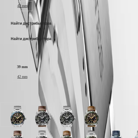
區
PRIMALUNA
к царапинам сапфировое стекло с многослойным антибликовым
42 mm
Malaysia
FLAGSHIP
покрытием с обеих сторон.
Singapore
CLASSIC
Антрацит Циферблат, swiss super-luminova®.
EVIDENZA
台
Найти дистрибьютора
RECORD
湾
Нержавеющая сталь Ремешок, Двойная застежка с системой
ELEGANT
地
блокировки, открывающаяся нажатием кнопки.
COLLECTION
Найти дистрибьютора
區
LA
ไทย
GRANDE
CLASSIQUE
Размер корпуса:
Европа
Heritage
39 mm
Österreich
LONGINES
Belgique
42 mm
LEGEND
(
Fr
)
DIVER
België
ULTRA-
(
Nl
)
Доступно в 7 вариантах
CHRON
Denmark
LONGINES
Finland
PILOT
France
MAJETEK
Deutschland
Циферблат
Циферблат
Циферблат
Циферблат
CONQUEST
Greece
Антрацит
Черный
Черный
Антрацит
HERITAGE
(
En
)
с
матовый
матовый
с
FLAGSHIP
Ελλάδα
ремешком
с
с
ремешком
HERITAGE
(
El
)