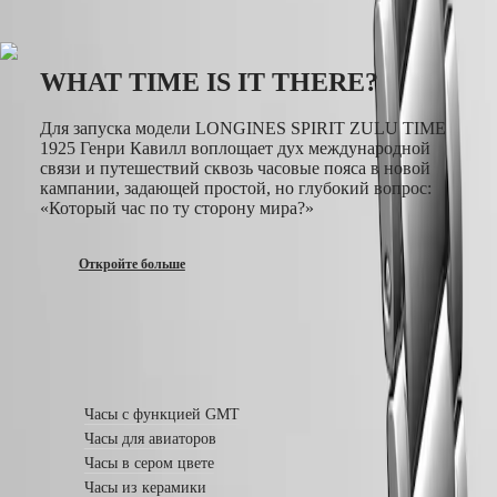
Наши
миры
Наша
WHAT TIME IS IT THERE?
история
Наш
Для запуска модели LONGINES SPIRIT ZULU TIME
музей
1925 Генри Кавилл воплощает дух международной
Амбассадоры
связи и путешествий сквозь часовые пояса в новой
и
кампании, задающей простой, но глубокий вопрос:
знаменитости
«Который час по ту сторону мира?»
Спорт
и
партнёрство
Откройте больше
Часовое
мастерство
Новости
и
истории
Узнать подробнее
Работа
у
нас
Часы с функцией GMT
Мужские
Часы для авиаторов
часы
Часы в сером цвете
Женские
часы
Часы из керамики