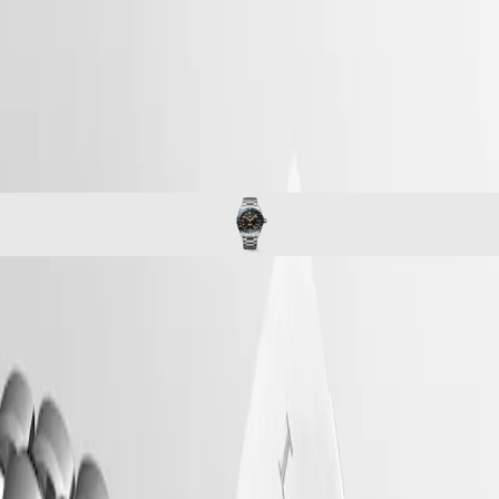
Master
South
-
Africa
spirit
MASTER
-
Страны
longines spirit zulu time
COLLECTION
-
американского
MASTER
l38024606
континента
COLLECTION
CHRONOGRAPH
Canada
MASTER
(
En
)
COLLECTION
Canada
MOONPHASE
(
Fr
)
Conquest
México
United
CONQUEST
States
CONQUEST
LONGINES SPIRIT ZULU TIME
Азиатско-
CLASSIC
Тихоокеанский
CONQUEST
Longines Spirit Zulu Time ‒ это воплощение столетнего
регион
CHRONOGRAPH
мастерства бренда в создании часов с несколькими часовыми
HYDROCONQUEST
поясами. Своим происхождением и названием модель обязана
Australia
HYDROCONQUEST
первым наручным часам Longines с двумя часовыми поясами,
中
GMT
выпущенным в 1925 году, на циферблате которых был
изображен флаг, символизирующий букву «Зулу», которая для
國
Spirit
авиаторов обозначает универсальное время. Эстетически часы
대
Longines Spirit Zulu Time отличаются тщательностью исполнения
한
LONGINES
и особым вниманием к деталям. Модель дополнена
민
SPIRIT