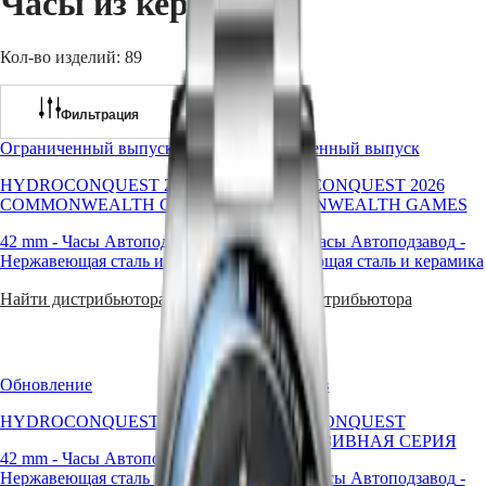
Часы из керамики
Master
South
Africa
MASTER
Кол-во изделий: 89
Страны
COLLECTION
американского
MASTER
континента
COLLECTION
Фильтрация
CHRONOGRAPH
Canada
MASTER
Oграниченный выпуск
Oграниченный выпуск
(
En
)
COLLECTION
Canada
MOONPHASE
HYDROCONQUEST 2026
HYDROCONQUEST 2026
(
Fr
)
COMMONWEALTH GAMES
COMMONWEALTH GAMES
Conquest
México
United
42 mm
-
Часы Автоподзавод
-
39 mm
-
Часы Автоподзавод
-
CONQUEST
States
Нержавеющая сталь и керамика
Нержавеющая сталь и керамика
CONQUEST
Азиатско-
CLASSIC
Найти дистрибьютора
Найти дистрибьютора
Тихоокеанский
CONQUEST
регион
CHRONOGRAPH
HYDROCONQUEST
Australia
HYDROCONQUEST
Обновление
Эксклюзив
中
GMT
國
HYDROCONQUEST
HYDROCONQUEST
Spirit
대
ЭКСКЛЮЗИВНАЯ СЕРИЯ
한
42 mm
-
Часы Автоподзавод
-
LONGINES
Нержавеющая сталь и керамика
42 mm
-
Часы Автоподзавод
-
민
SPIRIT