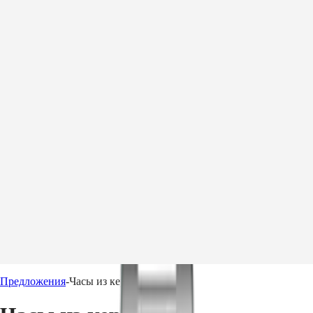
Перейти:
Открыть
ค้นหา
Моя
Россия
учетная
запись
Открыть
ค้นหา
Перейти:
Поиск
Перейти:
бутика
Моя
Перейти:
учетная
Поиск
Открыть
запись
бутика
Меню
Часы
Рекомендации
Сервис
Наши миры
Предложения
-
Часы из керамики
Часы
Африка