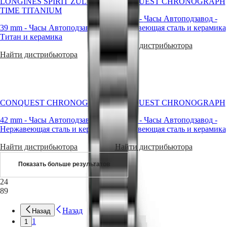
LONGINES SPIRIT ZULU
CONQUEST CHRONOGRAPH
Наши
TIME TITANIUM
миры
42 mm
-
Часы Автоподзавод
-
39 mm
-
Часы Автоподзавод
-
Нержавеющая сталь и керамика
Наша
Титан и керамика
история
Найти дистрибьютора
Наш
Найти дистрибьютора
музей
Амбассадоры
и
знаменитости
Спорт
CONQUEST CHRONOGRAPH
CONQUEST CHRONOGRAPH
и
партнёрство
42 mm
-
Часы Автоподзавод
-
42 mm
-
Часы Автоподзавод
-
Часовое
Нержавеющая сталь и керамика
Нержавеющая сталь и керамика
мастерство
Новости
Найти дистрибьютора
Найти дистрибьютора
и
истории
Показать больше результатов
Работа
у
24
нас
89
Мужские
часы
Назад
Назад
Женские
1
1
часы