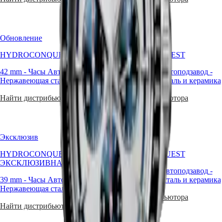
區
PRIMALUNA
Malaysia
FLAGSHIP
Singapore
CLASSIC
EVIDENZA
台
Обновление
Обновление
RECORD
湾
ELEGANT
地
HYDROCONQUEST
HYDROCONQUEST
COLLECTION
區
LA
42 mm
-
Часы Автоподзавод
-
39 mm
-
Часы Автоподзавод
-
ไทย
GRANDE
Нержавеющая сталь и керамика
Нержавеющая сталь и керамика
CLASSIQUE
Европа
Найти дистрибьютора
Найти дистрибьютора
Heritage
Österreich
LONGINES
Belgique
LEGEND
(
Fr
)
Эксклюзив
Обновление
DIVER
België
ULTRA-
(
Nl
)
HYDROCONQUEST
HYDROCONQUEST
CHRON
Denmark
ЭКСКЛЮЗИВНАЯ СЕРИЯ
LONGINES
Finland
39 mm
-
Часы Автоподзавод
-
PILOT
France
39 mm
-
Часы Автоподзавод
-
Нержавеющая сталь и керамика
MAJETEK
Deutschland
Нержавеющая сталь и керамика
CONQUEST
Greece
Найти дистрибьютора
HERITAGE
(
En
)
Найти дистрибьютора
FLAGSHIP
Ελλάδα
HERITAGE
(
El
)