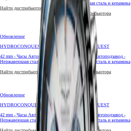
Нержавеющая сталь и керамика
국
LONGINES
Найти дистрибьютора
SPIRIT
Hong
Найти дистрибьютора
ZULU
Kong
TIME
SAR
LONGINES
(
En
)
SPIRIT
香
FLYBACK
Обновление
Обновление
港
LONGINES
特
HYDROCONQUEST
HYDROCONQUEST
SPIRIT
别
CHRONOGRAPH
行
42 mm
-
Часы Автоподзавод
-
42 mm
-
Часы Автоподзавод
-
LONGINES
Нержавеющая сталь и керамика
Нержавеющая сталь и керамика
政
SPIRIT
PILOT
區
Найти дистрибьютора
Найти дистрибьютора
LONGINES
(
Zh
)
SPIRIT
India
PILOT
日
FLYBACK
本
Обновление
Обновление
澳
Elegance
門
HYDROCONQUEST
HYDROCONQUEST
MINI
特
DOLCEVITA
42 mm
-
Часы Автоподзавод
-
42 mm
-
Часы Автоподзавод
-
别
LONGINES
Нержавеющая сталь и керамика
Нержавеющая сталь и керамика
行
DOLCEVITA
政
LONGINES
Найти дистрибьютора
Найти дистрибьютора