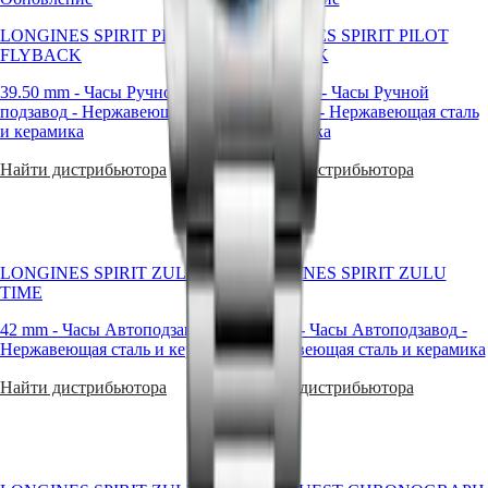
стилю
LONGINES SPIRIT PILOT
LONGINES SPIRIT PILOT
По
FLYBACK
FLYBACK
цвету
39.50 mm
-
Часы Ручной
39.50 mm
-
Часы Ручной
Сервис
подзавод
-
Нержавеющая сталь
подзавод
-
Нержавеющая сталь
и керамика
и керамика
Инструкции
по
Найти дистрибьютора
Найти дистрибьютора
уходу
Отправьте
нам
ваши
часы
LONGINES SPIRIT ZULU
LONGINES SPIRIT ZULU
TIME
TIME
Стоимость
обслуживания
42 mm
-
Часы Автоподзавод
-
39 mm
-
Часы Автоподзавод
-
Гарантия
Нержавеющая сталь и керамика
Нержавеющая сталь и керамика
Найти
сервисный
Найти дистрибьютора
Найти дистрибьютора
центр
Свяжитесь
с
нами