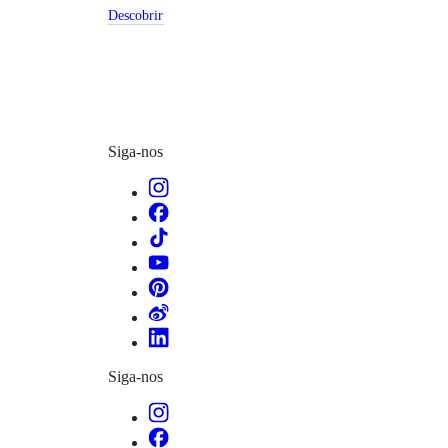
LONGINES
别
Descobrir
SPIRIT
行
PILOT
政
FLYBACK
區
Malaysia
Elegance
Singapore
MINI
台
DOLCEVITA
湾
Siga-nos
LONGINES
地
DOLCEVITA
區
LONGINES
ไทย
PRIMALUNA
FLAGSHIP
Europa
CLASSIC
EVIDENZA
Österreich
RECORD
Belgique
ELEGANT
(
Fr
)
COLLECTION
België
LA
(
Nl
)
GRANDE
Denmark
CLASSIQUE
Siga-nos
Finland
France
Heritage
Deutschland
LONGINES
Greece