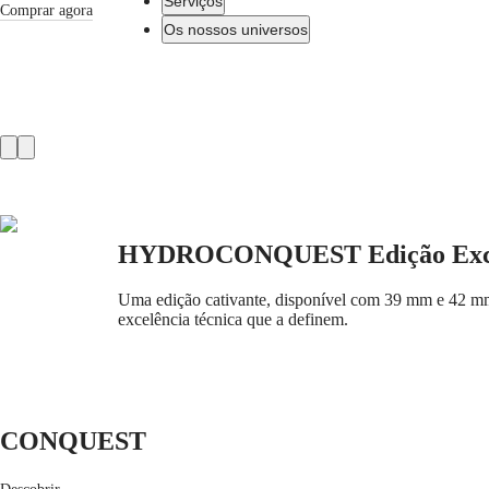
Serviços
Comprar agora
Os nossos universos
Relógios
África
Master
South
Product
Africa
MASTER
slider
Américas
COLLECTION
MASTER
Canada
COLLECTION
(
En
)
CHRONOGRAPH
HYDROCONQUEST Edição Excl
Canada
MASTER
(
Fr
)
COLLECTION
México
MOONPHASE
Uma edição cativante, disponível com 39 mm e 42 mm, 
United
THE
excelência técnica que a definem.
States
LONGINES
MASTER
Ásia-
COLLECTION
Pacífico
GMT
Australia
Conquest
CONQUEST
中
CONQUEST
國