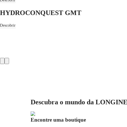
Descobrir
CONQUEST
대
CLASSIC
한
CONQUEST
HYDROCONQUEST GMT
민
CHRONOGRAPH
국
HYDROCONQUEST
Hong
Descobrir
HYDROCONQUEST
Kong
GMT
SAR
Spirit
(
En
)
香
LONGINES
港
SPIRIT
特
Product
LONGINES
别
SPIRIT
slider
行
ZULU
政
TIME
LONGINES
區
SPIRIT
(
Zh
)
FLYBACK
India
LONGINES
日
Descubra o mundo da LONGIN
SPIRIT
本
CHRONOGRAPH
澳
LONGINES
門
SPIRIT
Encontre uma boutique
特
PILOT