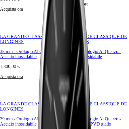
Malaysia
Elegance
Acquista ora
Singapore
Acquista ora
MINI
台
DOLCEVITA
湾
LONGINES
地
DOLCEVITA
區
LONGINES
LA GRANDE CLASSIQUE DE
ไทย
LA GRANDE CLASSIQUE DE
PRIMALUNA
LONGINES
LONGINES
FLAGSHIP
Europa
CLASSIC
38 mm
-
Orologio Al Quarzo
-
29 mm
-
Orologio Al Quarzo
-
EVIDENZA
Acciaio inossidabile
Acciaio inossidabile
Österreich
RECORD
Belgique
ELEGANT
1.800,00 €
1.800,00 €
(
Fr
)
COLLECTION
België
LA
Acquista ora
Acquista ora
(
Nl
)
GRANDE
Denmark
CLASSIQUE
Finland
France
Heritage
Deutschland
LONGINES
Greece
LA GRANDE CLASSIQUE DE
LA GRANDE CLASSIQUE DE
LEGEND
(
En
)
LONGINES
LONGINES
DIVER
Ελλάδα
29 mm
-
Orologio Al Quarzo
ULTRA-
-
29 mm
-
Orologio Al Quarzo
-
(
El
)
Acciaio inossidabile
CHRON
Rivestimento PVD giallo
Italia