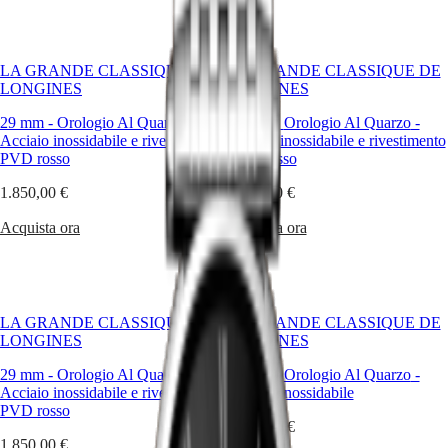
Hong
1992,
HYDROCONQUEST
Kong
è
GMT
SAR
caratterizzata
Spirit
(
En
)
da
LA GRANDE CLASSIQUE DE
LA GRANDE CLASSIQUE DE
un
香
LONGINES
LONGINES
LONGINES
profilo
港
SPIRIT
sottile,
特
29 mm
-
Orologio Al Quarzo
-
29 mm
-
Orologio Al Quarzo
-
LONGINES
da
Acciaio inossidabile e rivestimento
Acciaio inossidabile e rivestimento
别
SPIRIT
una
PVD rosso
PVD rosso
行
ZULU
cassa
政
TIME
rotonda
1.850,00 €
1.850,00 €
LONGINES
ed
區
SPIRIT
elegante
(
Zh
)
Acquista ora
Acquista ora
FLYBACK
e
India
LONGINES
da
日
SPIRIT
un'ampia
本
CHRONOGRAPH
gamma
澳
LONGINES
di
LA GRANDE CLASSIQUE DE
LA GRANDE CLASSIQUE DE
門
SPIRIT
dimensioni,
LONGINES
LONGINES
特
PILOT
materiali
LONGINES
e
别
29 mm
-
Orologio Al Quarzo
-
38 mm
-
Orologio Al Quarzo
-
SPIRIT
colori.
行
Acciaio inossidabile e rivestimento
Acciaio inossidabile
PILOT
政
PVD rosso
FLYBACK
1.800,00 €
區
1.850,00 €