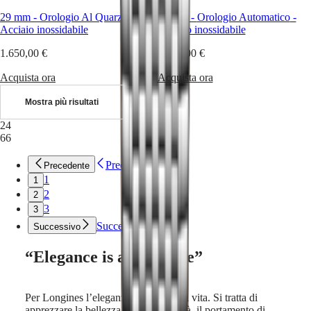
il
29 mm
-
Orologio Al Quarzo
-
36 mm
-
Orologio Automatico
-
nostro
Acciaio inossidabile
Acciaio inossidabile
universo
1.650,00 €
1.900,00 €
La
nostra
Acquista ora
Acquista ora
storia
Il
Mostra più risultati
nostro
24
museo
66
Ambasciatori
e
personalità
Precedente
Precedente
Sport
1
1
e
2
2
partnership
3
3
Know-
how
Successivo
Successivo
orologiero
Notizie
“Elegance is an attitude”
e
storie
Lavora
Per Longines l’eleganza è uno stile di vita. Si tratta di
con
apprezzare la bellezza della semplicità, il portamento di