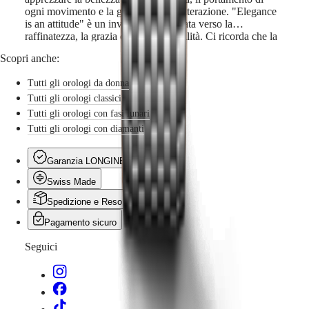
noi
ogni movimento e la grazia di ogni interazione. "Elegance
Orologi
is an attitude" è un invito, una chiamata verso la
da
raffinatezza, la grazia e l'intramontabilità. Ci ricorda che la
uomo
vera eleganza proviene dall’interno e si esprime attraverso
Orologi
Scopri anche:
ogni nostro gesto e ogni nostra scelta. Longines attinge alla
da
sua esperienza orologiera per realizzare orologi che
donna
Tutti gli orologi da donna
incarnano proprio questo spirito. Ad ogni ticchettio, gli
Tutti
orologi Longines sussurrano una storia di eleganza.
Tutti gli orologi classici
gli
orologi
Tutti gli orologi con fasi lunari
Tutti gli orologi con diamanti
Garanzia LONGINES
Swiss Made
Spedizione e Reso Gratuiti
Pagamento sicuro
Seguici