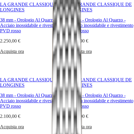
la
LA GRANDE CLASSIQUE DE
LA GRANDE CLASSIQUE DE
reputazione
Master
South
LONGINES
LONGINES
del
Africa
brand
MASTER
38 mm
-
Orologio Al Quarzo
-
38 mm
-
Orologio Al Quarzo
-
della
America
COLLECTION
Acciaio inossidabile e rivestimento
Acciaio inossidabile e rivestimento
clessidra
MASTER
PVD rosso
PVD rosso
alata
Canada
COLLECTION
in
(
En
)
2.250,00 €
CHRONOGRAPH
2.100,00 €
tutto
Canada
MASTER
il
(
Fr
)
Acquista ora
Acquista ora
COLLECTION
mondo.
México
MOONPHASE
Simbolo
United
THE
dell’eleganza
States
LONGINES
classica
MASTER
e
Asia
COLLECTION
LA GRANDE CLASSIQUE DE
LA GRANDE CLASSIQUE DE
della
Pacifico
GMT
LONGINES
LONGINES
raffinatezza
Australia
senza
Conquest
38 mm
-
Orologio Al Quarzo
-
38 mm
-
Orologio Al Quarzo
-
tempo
中
Acciaio inossidabile e rivestimento
Acciaio inossidabile e rivestimento
di
CONQUEST
國
PVD rosso
PVD rosso
Longines,
CONQUEST
대
questa
CLASSIC
2.100,00 €
2.100,00 €
한
linea,
CONQUEST
민
lanciata
CHRONOGRAPH
Acquista ora
Acquista ora
국
nel
HYDROCONQUEST