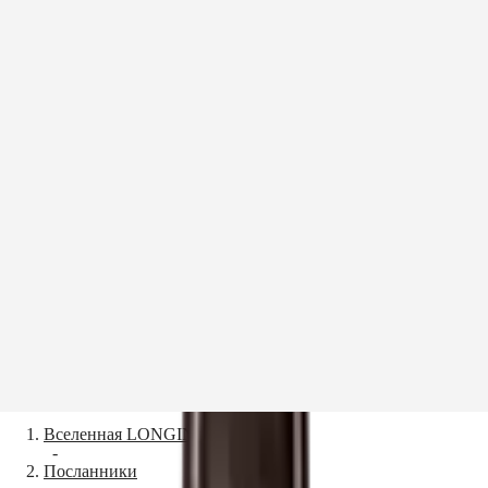
Перейти:
Открыть
Bryan Balsiger
ค้นหา
Моя
Россия
учетная
Вселенная LONGINES
запись
Открыть
-
Посланники
ค้นหา
Перейти:
Bryan Balsiger
Поиск
Перейти:
бутика
Юный вундеркинд от конкура из Швейцарии и член
Моя
Перейти:
семьи LONGINES Брайан Балсигер служит отличным
учетная
примером для будущих поколений спортсменов и
Поиск
Открыть
спортсменок благодаря своему постоянному
запись
бутика
стремлению к совершенству.
Меню
Часы
Его любимые часы
Рекомендации
Его любимые часы
Сервис
LONGINES MASTER COLLECTION MOONPHASE
Наши миры
Вселенная LONGINES
-
Часы
Африка
Посланники