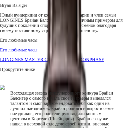
Master
South
Bryan Balsiger
Africa
MASTER
Юный вундеркинд от конкура из Швейцарии и член семьи
Страны
COLLECTION
LONGINES Брайан Балсигер служит отличным примером для
американского
MASTER
будущих поколений спортсменов и спортсменок благодаря
континента
COLLECTION
своему постоянному стремлению к совершенству.
CHRONOGRAPH
Canada
MASTER
Его любимые часы
(
En
)
COLLECTION
Canada
MOONPHASE
Его любимые часы
(
Fr
)
Conquest
México
LONGINES MASTER COLLECTION MOONPHASE
United
CONQUEST
States
Прокрутите ниже
CONQUEST
Азиатско-
CLASSIC
Тихоокеанский
CONQUEST
регион
CHRONOGRAPH
HYDROCONQUEST
Восходящая звезда международного конкура Брайан
Australia
HYDROCONQUEST
Балсигер с самого начала своей карьеры выделялся
中
GMT
талантом и смог зарекомендовать себя как один из
國
лучших наездников. Брайан родился и вырос в семье
Spirit
наездников, его родители руководили конным
대
центром в Корселе (Швейцария). Брайан сразу же
한
LONGINES
нашел в верховой езде дело своей жизни, впервые
민
SPIRIT