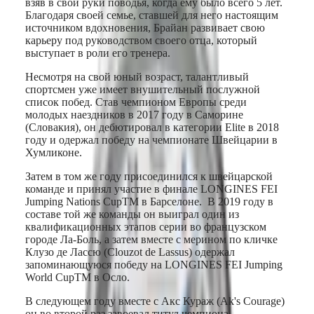
взяв в свои руки поводья, когда ему было всего 5 лет.
국
LONGINES
Благодаря своей семье, ставшей для него настоящим
SPIRIT
Hong
источником вдохновения, Брайан развивает свою
ZULU
Kong
карьеру под руководством своего отца, который
TIME
SAR
выступает в роли его тренера.
LONGINES
(
En
)
SPIRIT
香
Несмотря на свой юный возраст, талантливый
FLYBACK
спортсмен уже имеет внушительный послужной
港
LONGINES
список побед. Став чемпионом Европы среди
特
SPIRIT
молодых наездников в 2017 году в Саморине
别
CHRONOGRAPH
(Словакия), он дебютировал в категории Elite в 2018
行
LONGINES
году и одержал победу на чемпионате Швейцарии в
政
SPIRIT
Хумликоне.
PILOT
區
LONGINES
Затем в том же году присоединился к швейцарской
(
Zh
)
SPIRIT
команде и принял участие в финале LONGINES FEI
India
PILOT
Jumping Nations CupTM в Барселоне. В 2019 году в
日
FLYBACK
составе той же команды он выиграл один из
本
квалификационных этапов серии во французском
澳
Elegance
городе Ла-Боль, а затем вместе с мерином по кличке
門
Клузо де Лассю (Clouzot de Lassus) одержал
MINI
特
запоминающуюся победу на LONGINES FEI Jumping
DOLCEVITA
World CupTM в Осло.
别
LONGINES
行
DOLCEVITA
В следующем году вместе с Акс Кураж (Ak's Courage)
政
LONGINES
он во второй раз завоевал титул чемпиона