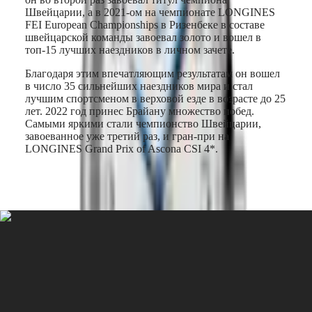
區
PRIMALUNA
Швейцарии, а в 2021-ом на чемпионате LONGINES
Malaysia
FLAGSHIP
FEI European Championships в Ризенбеке в составе
Singapore
CLASSIC
швейцарской команды завоевал золото и вошел в
EVIDENZA
台
топ-15 лучших наездников в личном зачете.
RECORD
湾
ELEGANT
Благодаря этим впечатляющим результатам он вошел
地
COLLECTION
в число 35 сильнейших наездников мира и стал
區
LA
лучшим спортсменом в верховой езде в возрасте до 25
ไทย
GRANDE
лет. 2022 год принес Брайану множество побед.
CLASSIQUE
Самыми яркими стали чемпионство Швейцарии,
Европа
завоеванное уже третий раз, и гран-при на
Heritage
LONGINES Grand Prix of Ascona CSI 4*.
Österreich
LONGINES
Belgique
LEGEND
(
Fr
)
DIVER
België
ULTRA-
(
Nl
)
CHRON
Denmark
LONGINES
Finland
PILOT
France
MAJETEK
Deutschland
CONQUEST
Greece
HERITAGE
(
En
)
FLAGSHIP
Ελλάδα
HERITAGE
(
El
)