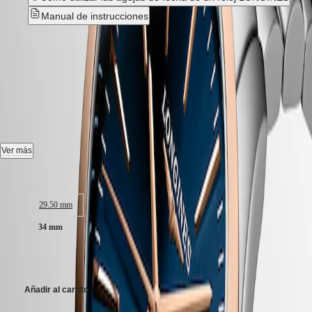
Hong
HYDROCONQUEST
Manual de instrucciones
Kong
GMT
SAR
Spirit
(
En
)
CONQUEST CLASSIC
-
香
LONGINES
港
L2.386.3.92.7
SPIRIT
特
LONGINES
别
SPIRIT
Reloj cuarzo, Ø 34.00 mm, acero inoxidable y revestimiento de pvd
行
ZULU
rojo, L2.386.3.92.7
政
TIME
LONGINES
區
Fecha.
Ver más
SPIRIT
(
Zh
)
FLYBACK
India
Estanqueidad hasta 5 bar, cristal de zafiro resistente a los arañazos, con
Tamaño de la caja:
LONGINES
日
varias capas antirreflejos.
SPIRIT
本
CHRONOGRAPH
29.50 mm
Esfera azul.
澳
LONGINES
門
34 mm
SPIRIT
Brazalete de acero inoxidable y revestimiento de pvd rojo, con triple
特
PILOT
cierre desplegable de seguridad y mecanismo de apertura mediante
LONGINES
1.300,00 €
别
pulsador.
SPIRIT
行
PILOT
政
Añadir al carrito
FLYBACK
區