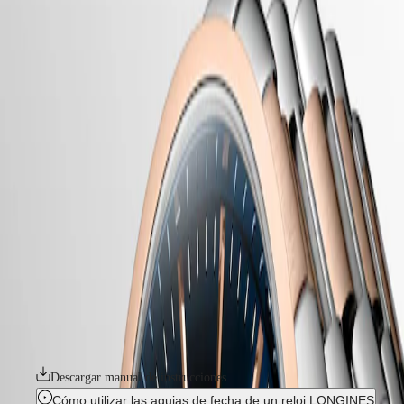
relojes
Master
South
-
Africa
conquest
MASTER
-
América
conquest classic
COLLECTION
-
MASTER
Canada
l23863927
COLLECTION
(
En
)
CHRONOGRAPH
Canada
MASTER
CONQUEST CLASSIC
(
Fr
)
COLLECTION
México
MOONPHASE
Conquest, el nombre del reloj definitivo para el día a día, también fue
United
THE
la primera colección de Longines cuyo nombre fue protegido por la
States
LONGINES
Oficina Federal de la Propiedad Intelectual de Suiza en 1954. Desde
MASTER
entonces, la colección ha evolucionado a través del diseño y la
Asia-
COLLECTION
tecnología, pero se ha mantenido fiel a su identidad original, creando
Pacífico
GMT
una armoniosa fusión de audacia, diseño contemporáneo y elegancia
deportiva. Cada reloj Conquest es una muestra del firme compromiso
Australia
Conquest
de Longines con el rendimiento y la excelencia relojera. La línea
中
Conquest, con sus modelos versátiles, es un testimonio del
CONQUEST
國
compromiso de Longines de crear relojes para cada faceta de la vida.
CONQUEST
대
La colección está disponible en varios tamaños, materiales y colores.
CLASSIC
한
CONQUEST
민
Descargar manual de instrucciones
CHRONOGRAPH
국
HYDROCONQUEST
Cómo utilizar las agujas de fecha de un reloj LONGINES