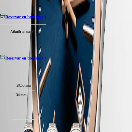
Malaysia
Elegance
No se realizan envíos a Canarias, Ceuta o Melilla
Singapore
MINI
台
DOLCEVITA
Reservar en boutique
湾
LONGINES
地
DOLCEVITA
區
Añadir al carrito
LONGINES
ไทย
PRIMALUNA
FLAGSHIP
No se realizan envíos a Canarias, Ceuta o Melilla
Europa
CLASSIC
EVIDENZA
Österreich
Reservar en boutique
RECORD
Belgique
ELEGANT
(
Fr
)
COLLECTION
Tamaño de la caja:
België
LA
(
Nl
)
GRANDE
Denmark
CLASSIQUE
29.50 mm
Finland
34 mm
France
Heritage
Deutschland
LONGINES
Greece
LEGEND
(
En
)
Disponible en 3 variaciones
DIVER
Ελλάδα
ULTRA-
(
El
)
CHRON
Italia