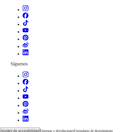
Hong
HYDROCONQUEST
Kong
GMT
SAR
Spirit
(
En
)
香
LONGINES
港
SPIRIT
特
LONGINES
别
SPIRIT
行
ZULU
政
TIME
LONGINES
區
Síguenos
SPIRIT
(
Zh
)
FLYBACK
India
LONGINES
日
SPIRIT
本
CHRONOGRAPH
澳
LONGINES
門
SPIRIT
特
PILOT
LONGINES
别
SPIRIT
行
PILOT
政
FLYBACK
區
Ajustes de accesibilidad
Entregas y devoluciones
Formulario de desistimiento