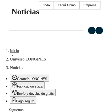
Todo
Esquí Alpino
Empresa
Master
South
Noticias
Africa
MASTER
América
COLLECTION
MASTER
Canada
COLLECTION
(
En
)
CHRONOGRAPH
Canada
MASTER
(
Fr
)
COLLECTION
México
MOONPHASE
Inicio
United
THE
-
States
LONGINES
Universo LONGINES
MASTER
-
Asia-
COLLECTION
Noticias
Pacífico
GMT
Australia
Conquest
Garantía LONGINES
中
Fabricación suiza
CONQUEST
國
CONQUEST
대
Envío y devolución gratis
CLASSIC
한
CONQUEST
Pago seguro
민
CHRONOGRAPH
국
HYDROCONQUEST
Síguenos