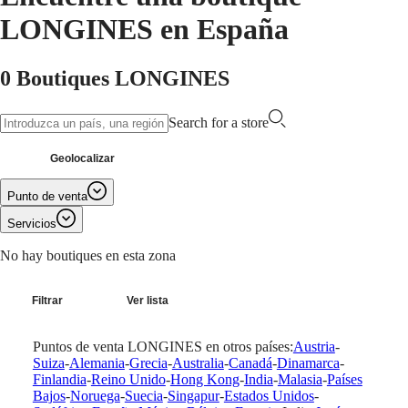
LONGINES en España
Master
South
Africa
MASTER
0 Boutiques LONGINES
América
COLLECTION
MASTER
Canada
COLLECTION
Search for a store
(
En
)
CHRONOGRAPH
Canada
MASTER
(
Fr
)
COLLECTION
Geolocalizar
México
MOONPHASE
United
THE
Punto de venta
States
LONGINES
MASTER
Servicios
Asia-
COLLECTION
Pacífico
No hay boutiques en esta zona
GMT
Australia
Conquest
中
Filtrar
Ver lista
CONQUEST
國
CONQUEST
대
Puntos de venta LONGINES en otros países:
Austria
-
CLASSIC
한
Suiza
-
Alemania
-
Grecia
-
Australia
-
Canadá
-
Dinamarca
-
CONQUEST
민
Finlandia
-
Reino Unido
-
Hong Kong
-
India
-
Malasia
-
Países
CHRONOGRAPH
Bajos
-
Noruega
-
Suecia
-
Singapur
-
Estados Unidos
-
국
HYDROCONQUEST