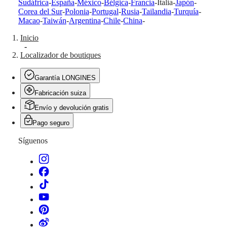
Sudáfrica
-
España
-
México
-
Bélgica
-
Francia
-
Italia
-
Japón
-
Hong
HYDROCONQUEST
Corea del Sur
-
Polonia
-
Portugal
-
Rusia
-
Tailandia
-
Turquía
-
Kong
GMT
Macao
-
Taiwán
-
Argentina
-
Chile
-
China
-
SAR
Spirit
(
En
)
Inicio
香
-
LONGINES
港
Localizador de boutiques
SPIRIT
特
LONGINES
别
SPIRIT
Garantía LONGINES
行
ZULU
Fabricación suiza
政
TIME
LONGINES
區
Envío y devolución gratis
SPIRIT
(
Zh
)
FLYBACK
Pago seguro
India
LONGINES
日
SPIRIT
Síguenos
本
CHRONOGRAPH
澳
LONGINES
門
SPIRIT
特
PILOT
LONGINES
别
SPIRIT
行
PILOT
政
FLYBACK
區