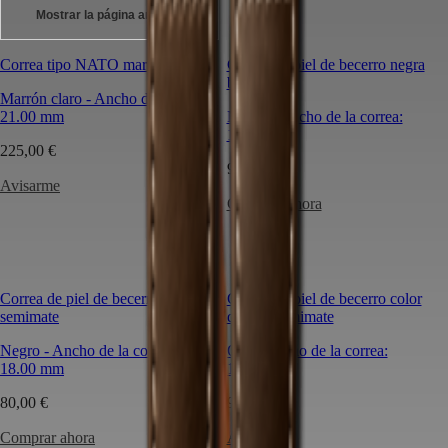
Además,
Mostrar la página anterior
Longines
Master
South
también
Africa
cuenta
Correa tipo NATO marrón claro
MASTER
Correa de piel de becerro negra
con
América
COLLECTION
brillante
Marrón claro
-
Ancho de la correa:
una
MASTER
21.00 mm
Canada
Negro
-
Ancho de la correa:
selección
COLLECTION
(
En
)
12.00 mm
de
CHRONOGRAPH
225,00 €
Canada
correas
MASTER
95,00 €
(
Fr
)
que
COLLECTION
Avisarme
México
le
MOONPHASE
Comprar ahora
United
permiten
THE
States
personalizar
LONGINES
su
MASTER
Asia-
reloj
COLLECTION
Pacífico
y
GMT
expresar
Correa de piel de becerro negra
Correa de piel de becerro color
Australia
Conquest
su
semimate
dorado semimate
中
estilo
CONQUEST
Negro
國
-
Ancho de la correa:
Oro
-
Ancho de la correa:
en
CONQUEST
18.00 mm
18.00 mm
consonancia
대
CLASSIC
con
한
80,00 €
CONQUEST
95,00 €
sus
민
CHRONOGRAPH
deseos.
국
Comprar ahora
Avisarme
HYDROCONQUEST
¿Busca