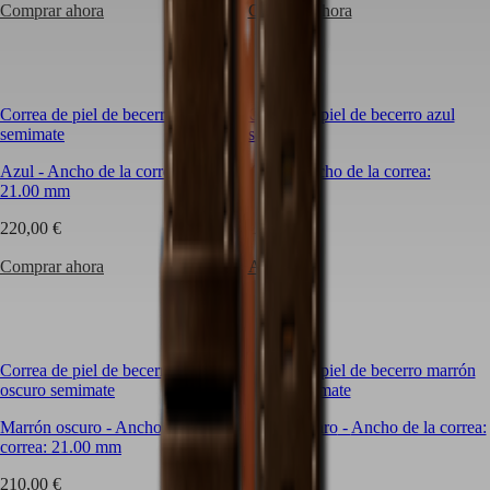
Malaysia
Elegance
Comprar ahora
Comprar ahora
cada
Singapore
deseo
MINI
台
y
DOLCEVITA
湾
estilo.
LONGINES
地
Perfecto
DOLCEVITA
區
para
Correa de piel de becerro azul
Correa de piel de becerro azul
LONGINES
cualquier
semimate
semimate
ไทย
PRIMALUNA
ocasión
FLAGSHIP
Azul
-
Ancho de la correa:
Azul
-
Ancho de la correa:
y
Europa
CLASSIC
21.00 mm
22.00 mm
siempre
EVIDENZA
elegante,
Österreich
RECORD
220,00 €
220,00 €
¡haga
Belgique
ELEGANT
su
(
Fr
)
COLLECTION
Comprar ahora
Avisarme
elección
België
LA
y
(
Nl
)
GRANDE
añada
Denmark
CLASSIQUE
un
Finland
poco
France
Heritage
de
Correa de piel de becerro marrón
Correa de piel de becerro marrón
Deutschland
estilo
oscuro semimate
claro semimate
LONGINES
Greece
a
LEGEND
(
En
)
Marrón oscuro
-
Ancho de la
Marrón claro
-
Ancho de la correa:
su
DIVER
Ελλάδα
correa:
21.00 mm
21.00 mm
muñeca!
ULTRA-
(
El
)
CHRON
Italia
210,00 €
210,00 €