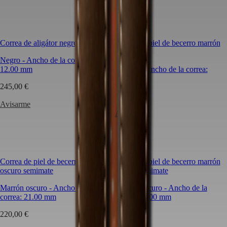
Hong
HYDROCONQUEST
un
Kong
GMT
aspecto
SAR
más
Spirit
(
En
)
deportivo,
香
un
Correa de aligátor negro brillante
Correa de piel de becerro marrón
LONGINES
港
toque
semimate
SPIRIT
Negro
-
Ancho de la correa:
más
特
LONGINES
12.00 mm
Marrón
-
Ancho de la correa:
sutil
别
SPIRIT
12.00 mm
o
行
ZULU
245,00 €
incluso
政
TIME
95,00 €
un
LONGINES
Avisarme
區
estilo
SPIRIT
Avisarme
(
Zh
)
vintage?
FLYBACK
India
La
LONGINES
日
amplia
SPIRIT
variedad
本
CHRONOGRAPH
de
澳
LONGINES
materiales
Correa de piel de becerro marrón
Correa de piel de becerro marrón
門
SPIRIT
y
oscuro semimate
oscuro semimate
特
PILOT
colores
LONGINES
别
Marrón oscuro
-
Ancho de la
Marrón oscuro
-
Ancho de la
disponible
SPIRIT
correa:
行
21.00 mm
correa:
22.00 mm
se
PILOT
adapta
政
FLYBACK
220,00 €
220,00 €
fácilmente
區
a