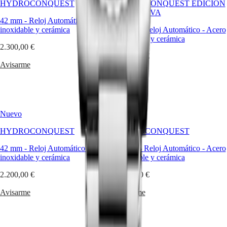
HYDROCONQUEST
de
HYDROCONQUEST EDICIÓN
piel
EXCLUSIVA
42 mm
-
Reloj Automático
-
Acero
Correas
inoxidable y cerámica
42 mm
-
Reloj Automático
-
Acero
de
inoxidable y cerámica
caucho
2.300,00 €
2.200,00 €
Servicios
Avisarme
Avisarme
Instrucciones
de
cuidado
Envíenos
su
Nuevo
Nuevo
reloj
Precios
HYDROCONQUEST
HYDROCONQUEST
de
servicio
42 mm
-
Reloj Automático
-
Acero
42 mm
-
Reloj Automático
-
Acero
Garantía
inoxidable y cerámica
inoxidable y cerámica
Encontrar
2.200,00 €
un
2.300,00 €
centro
Avisarme
Avisarme
de
servicio
Contáctenos