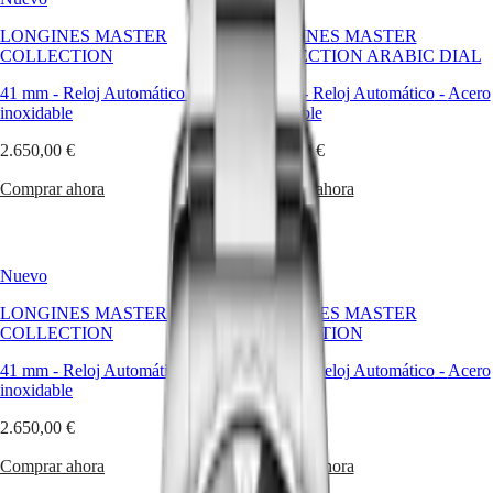
Master
South
LONGINES MASTER
LONGINES MASTER
Africa
COLLECTION
COLLECTION ARABIC DIAL
MASTER
América
COLLECTION
41 mm
-
Reloj Automático
-
Acero
41 mm
-
Reloj Automático
-
Acero
MASTER
inoxidable
inoxidable
Canada
COLLECTION
(
En
)
2.650,00 €
CHRONOGRAPH
2.650,00 €
Canada
MASTER
(
Fr
)
Comprar ahora
Comprar ahora
COLLECTION
México
MOONPHASE
United
THE
States
LONGINES
MASTER
Nuevo
Nuevo
Asia-
COLLECTION
Pacífico
GMT
LONGINES MASTER
LONGINES MASTER
COLLECTION
COLLECTION
Australia
Conquest
中
41 mm
-
Reloj Automático
-
Acero
39 mm
-
Reloj Automático
-
Acero
CONQUEST
國
inoxidable
inoxidable
CONQUEST
대
CLASSIC
2.650,00 €
2.550,00 €
한
CONQUEST
민
CHRONOGRAPH
Comprar ahora
Comprar ahora
국
HYDROCONQUEST