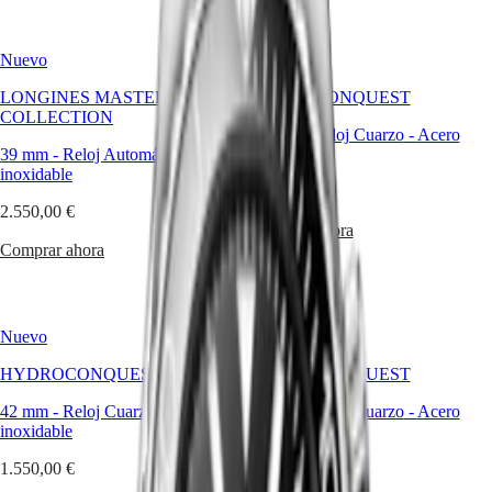
Hong
HYDROCONQUEST
Kong
GMT
SAR
Nuevo
Nuevo
Spirit
(
En
)
香
LONGINES MASTER
HYDROCONQUEST
LONGINES
港
COLLECTION
SPIRIT
特
42 mm
-
Reloj Cuarzo
-
Acero
LONGINES
39 mm
-
Reloj Automático
-
Acero
inoxidable
别
SPIRIT
inoxidable
行
ZULU
1.550,00 €
政
TIME
2.550,00 €
LONGINES
區
Comprar ahora
SPIRIT
(
Zh
)
Comprar ahora
FLYBACK
India
LONGINES
日
SPIRIT
本
CHRONOGRAPH
澳
Nuevo
Nuevo
LONGINES
門
SPIRIT
HYDROCONQUEST
HYDROCONQUEST
特
PILOT
LONGINES
别
42 mm
-
Reloj Cuarzo
-
Acero
42 mm
-
Reloj Cuarzo
-
Acero
SPIRIT
行
inoxidable
inoxidable
PILOT
政
FLYBACK
1.550,00 €
1.550,00 €
區