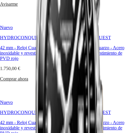
Malaysia
Elegance
Avisarme
Comprar ahora
Singapore
MINI
台
DOLCEVITA
湾
LONGINES
地
Nuevo
DOLCEVITA
Nuevo
區
LONGINES
HYDROCONQUEST
ไทย
HYDROCONQUEST
PRIMALUNA
FLAGSHIP
42 mm
-
Reloj Cuarzo
-
Acero
42 mm
-
Reloj Cuarzo
-
Acero
Europa
CLASSIC
inoxidable y revestimiento de
inoxidable y revestimiento de
EVIDENZA
PVD rojo
PVD amarillo
Österreich
RECORD
Belgique
ELEGANT
1.750,00 €
1.750,00 €
(
Fr
)
COLLECTION
België
LA
Comprar ahora
Comprar ahora
(
Nl
)
GRANDE
Denmark
CLASSIQUE
Finland
France
Heritage
Deutschland
Nuevo
Nuevo
LONGINES
Greece
LEGEND
(
En
)
HYDROCONQUEST
HYDROCONQUEST
DIVER
Ελλάδα
42 mm
-
Reloj Cuarzo
ULTRA-
-
Acero
42 mm
-
Reloj Cuarzo
-
Acero
(
El
)
inoxidable y revestimiento de
CHRON
inoxidable y revestimiento de
Italia