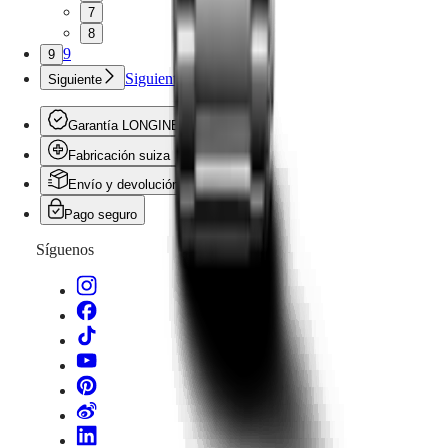
Femeninos
7
Todos
8
los
9
9
relojes
Siguiente
Siguiente
Garantía LONGINES
Fabricación suiza
Envío y devolución gratis
Pago seguro
Síguenos