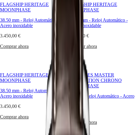
un
FLAGSHIP HERITAGE
FLAGSHIP HERITAGE
simple
Master
South
MOONPHASE
MOONPHASE
reloj:
Africa
refleja
MASTER
38.50 mm
-
Reloj Automático
-
38.50 mm
-
Reloj Automático
-
la
América
COLLECTION
Acero inoxidable
Acero inoxidable
fascinación
MASTER
por
Canada
3.450,00 €
COLLECTION
3.450,00 €
el
(
En
)
CHRONOGRAPH
arte
Canada
Comprar ahora
Comprar ahora
MASTER
relojero.
(
Fr
)
COLLECTION
Para
México
MOONPHASE
el
United
THE
hombre
States
LONGINES
que
MASTER
FLAGSHIP HERITAGE
LONGINES MASTER
valora
Asia-
COLLECTION
MOONPHASE
COLLECTION CHRONO
los
Pacífico
GMT
MOONPHASE
detalles,
38.50 mm
-
Reloj Automático
-
Australia
el
Conquest
Acero inoxidable
42 mm
-
Reloj Automático
-
Acero
simbolismo
中
inoxidable
y
CONQUEST
國
3.450,00 €
la
CONQUEST
4.200,00 €
대
profundidad
CLASSIC
Comprar ahora
한
mecánica,
CONQUEST
Comprar ahora
민
esta
CHRONOGRAPH
국
complicación
HYDROCONQUEST