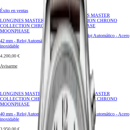
Hong
ofrece
HYDROCONQUEST
Kong
una
GMT
Éxito en ventas
SAR
conexión
LONGINES MASTER
Spirit
(
En
)
atemporal
LONGINES MASTER
COLLECTION CHRONO
entre
香
COLLECTION CHRONO
MOONPHASE
LONGINES
la
港
MOONPHASE
SPIRIT
precisión
特
42 mm
-
Reloj Automático
-
Acero
LONGINES
terrenal
42 mm
-
Reloj Automático
-
Acero
inoxidable
别
SPIRIT
y
inoxidable
行
ZULU
el
4.200,00 €
政
TIME
movimiento
4.200,00 €
LONGINES
lunar.
區
Avisarme
SPIRIT
(
Zh
)
Avisarme
FLYBACK
En
India
LONGINES
LONGINES,
日
SPIRIT
la
本
CHRONOGRAPH
fase
澳
LONGINES
lunar
LONGINES MASTER
LONGINES MASTER
門
SPIRIT
forma
COLLECTION CHRONO
COLLECTION CHRONO
特
PILOT
parte
MOONPHASE
MOONPHASE
LONGINES
de
别
SPIRIT
una
行
40 mm
-
Reloj Automático
-
Acero
40 mm
-
Reloj Automático
-
Acero
PILOT
historia
政
inoxidable
inoxidable
FLYBACK
más
區
amplia:
3.950,00 €
3.950,00 €