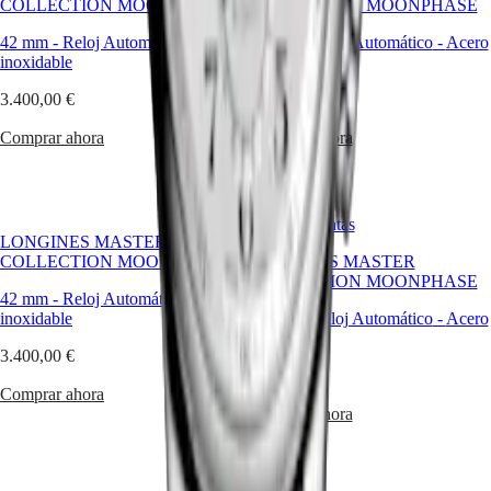
COLLECTION MOONPHASE
COLLECTION MOONPHASE
relojes
Relojes
42 mm
-
Reloj Automático
-
Acero
42 mm
-
Reloj Automático
-
Acero
para
inoxidable
inoxidable
hombre
Relojes
3.400,00 €
3.400,00 €
para
mujer
Comprar ahora
Comprar ahora
Por
funciones
Éxito en ventas
Por
LONGINES MASTER
estilo
COLLECTION MOONPHASE
LONGINES MASTER
COLLECTION MOONPHASE
Por
42 mm
-
Reloj Automático
-
Acero
color
inoxidable
42 mm
-
Reloj Automático
-
Acero
inoxidable
Correas
3.400,00 €
2.950,00 €
Todas
Comprar ahora
las
Comprar ahora
correas
Correas
NATO
Correas