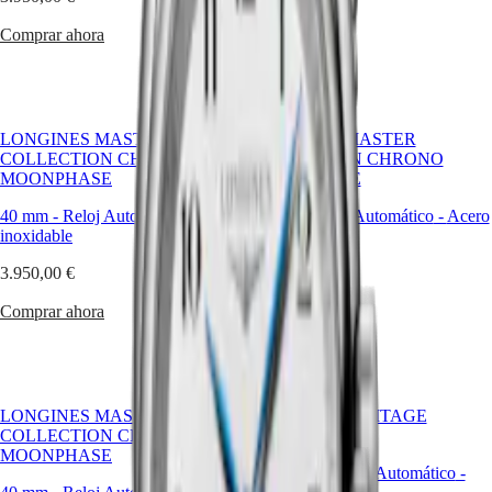
Malaysia
Elegance
una
Singapore
historia
Comprar ahora
Comprar ahora
MINI
台
de
DOLCEVITA
湾
elegancia,
LONGINES
equilibrio
地
DOLCEVITA
y
區
LONGINES
discreta
LONGINES MASTER
ไทย
LONGINES MASTER
PRIMALUNA
complejidad.
COLLECTION CHRONO
COLLECTION CHRONO
FLAGSHIP
MOONPHASE
MOONPHASE
Europa
CLASSIC
EVIDENZA
40 mm
-
Reloj Automático
-
Acero
42 mm
-
Reloj Automático
-
Acero
Österreich
RECORD
inoxidable
inoxidable
Belgique
ELEGANT
(
Fr
)
COLLECTION
3.950,00 €
4.200,00 €
België
LA
(
Nl
)
GRANDE
Comprar ahora
Comprar ahora
Denmark
CLASSIQUE
Finland
France
Heritage
Deutschland
LONGINES
Greece
LEGEND
(
En
)
LONGINES MASTER
FLAGSHIP HERITAGE
DIVER
Ελλάδα
COLLECTION CHRONO
MOONPHASE
ULTRA-
(
El
)
MOONPHASE
CHRON
38.50 mm
-
Reloj Automático
-
Italia