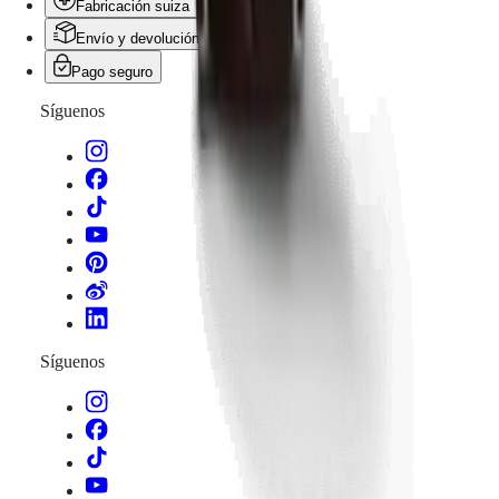
Femeninos
Fabricación suiza
Todos
Envío y devolución gratis
los
relojes
Pago seguro
Síguenos
Síguenos