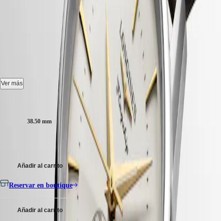
Hong
HYDROCONQUEST
Kong
GMT
FLAGSHIP HERITAGE
SAR
Spirit
(
En
)
MOONPHASE
-
L4.815.4.78.2
香
LONGINES
港
SPIRIT
特
LONGINES
Reloj automático, Ø 38.50 mm, acero inoxidable, L4.815.4.78.2
别
SPIRIT
行
Reserva de marcha, movimiento mecánico automático, 25.200
ZULU
Ver más
alternancias por hora y 72 horas de reserva de marcha
政
TIME
aproximadamente con espiral de silicio monocristalino.
LONGINES
Tamaño de la caja:
區
SPIRIT
(
Zh
)
Medallón de oro de 18 quilates con carabela, estanqueidad hasta 3 bar,
FLYBACK
India
38.50 mm
cristal de zafiro resistente a los arañazos con varias capas antirreflejos a
LONGINES
日
ambos lados.
SPIRIT
本
3.450,00 €
CHRONOGRAPH
澳
Esfera marfil opalino, swiss super-luminova®.
LONGINES
門
SPIRIT
Añadir al carrito
Brazalete de pulsera de piel de caimán, con hebilla.
特
PILOT
LONGINES
别
Reservar en boutique
SPIRIT
行
PILOT
政
FLYBACK
Añadir al carrito
區