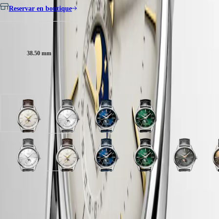
Malaysia
Elegance
Reservar en boutique
Singapore
MINI
台
DOLCEVITA
湾
Tamaño de la caja:
LONGINES
地
DOLCEVITA
區
38.50 mm
LONGINES
ไทย
PRIMALUNA
FLAGSHIP
Europa
CLASSIC
Disponible en 6 variaciones
EVIDENZA
Österreich
RECORD
Belgique
ELEGANT
(
Fr
)
COLLECTION
Esfera
Esfera
Esfera
Esfera
België
LA
Marfil
Plateada
Azul
Sunray
(
Nl
)
GRANDE
opalino
con
con
green
Denmark
CLASSIQUE
con
efecto
efecto
con
Finland
correa
"rayos
"rayos
correa
Esfera
Esfera
Esfera
Esfera
Esfera
Esfera
Esfera
E
France
Heritage
Marrón
de
de
Negro
Plateada
Sunray
Marfil
Sunray
Azul
Sunray
Sunray
S
Deutschland
Pulsera
sol"
sol"
Pulsera
con
anthracite
opalino
beige
con
green
anthracite
b
LONGINES
Greece
de
con
con
de
efecto
con
con
con
efecto
con
con
c
LEGEND
(
En
)
piel
correa
correa
piel
Garantía LONGINES de 5 años
"rayos
correa
correa
correa
"rayos
correa
correa
c
DIVER
Ελλάδα
de
Gris
Azul
de
de
Gris
Marrón
Marrón
de
Negro
Gris
M
ULTRA-
(
El
)
Fabricación suiza
caimán
Pulsera
Pulsera
caimán
sol"
Pulsera
Pulsera
Pulsera
sol"
Pulsera
Pulsera
P
CHRON
Italia
de
de
con
de
de
de
con
de
de
d
Envío y devolución gratis