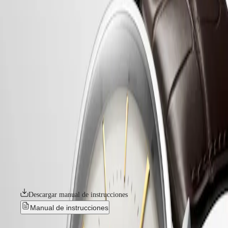
relojes
Master
South
-
Africa
heritage
MASTER
-
América
flagship heritage
COLLECTION
-
MASTER
Canada
l48154782
COLLECTION
(
En
)
CHRONOGRAPH
Canada
MASTER
FLAGSHIP HERITAGE
(
Fr
)
COLLECTION
México
MOONPHASE
La elegancia y la sencillez de los modelos Flagship Heritage han
United
THE
convertido a esta colección Longines en un clásico atemporal. Estos
States
LONGINES
relojes fusionan la experiencia técnica, la estética y un tributo a los
MASTER
históricos modelos Flagship. Flagship, una línea emblemática de la
Asia-
COLLECTION
marca desde finales de la década de los 50, fue una de las primeras
Pacífico
GMT
colecciones de Longines. El "buque insignia" enarbola la bandera del
comandante en jefe de la flota. El emblema de la colección, una
Australia
Conquest
carabela de esmalte pintada a mano sobre un medallón de oro de 18
中
quilates, se revela en el fondo atornillado.
CONQUEST
國
CONQUEST
대
Descargar manual de instrucciones
CLASSIC
한
CONQUEST
Manual de instrucciones
민
CHRONOGRAPH
국
HYDROCONQUEST
Éxito en ventas