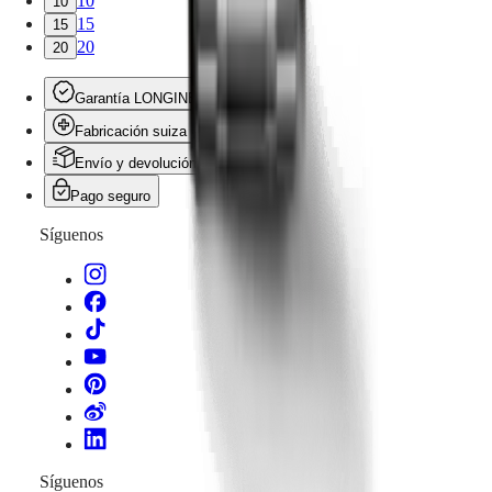
10
10
15
15
20
20
Garantía LONGINES
Fabricación suiza
Envío y devolución gratis
Pago seguro
Síguenos
Síguenos