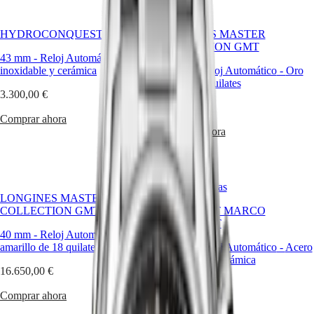
Hong
HYDROCONQUEST
Kong
GMT
SAR
HYDROCONQUEST GMT
LONGINES MASTER
Spirit
(
En
)
COLLECTION GMT
香
43 mm
-
Reloj Automático
-
Acero
LONGINES
inoxidable y cerámica
港
40 mm
-
Reloj Automático
-
Oro
SPIRIT
rosa de 18 quilates
特
LONGINES
3.300,00 €
别
SPIRIT
16.650,00 €
行
ZULU
Comprar ahora
政
TIME
Comprar ahora
LONGINES
區
SPIRIT
(
Zh
)
FLYBACK
India
LONGINES
日
Éxito en ventas
SPIRIT
LONGINES MASTER
本
CHRONOGRAPH
COLLECTION GMT
CONQUEST MARCO
澳
LONGINES
ODERMATT
門
SPIRIT
40 mm
-
Reloj Automático
-
Oro
特
PILOT
amarillo de 18 quilates
42 mm
-
Reloj Automático
-
Acero
LONGINES
别
inoxidable y cerámica
SPIRIT
16.650,00 €
行
PILOT
4.500,00 €
政
FLYBACK
Comprar ahora
區
Comprar ahora