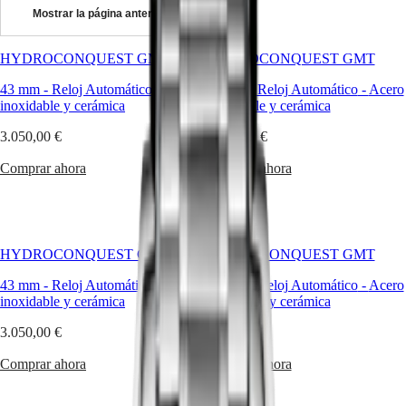
Mostrar la página anterior
Master
South
Africa
HYDROCONQUEST GMT
MASTER
HYDROCONQUEST GMT
América
COLLECTION
43 mm
-
Reloj Automático
-
Acero
43 mm
-
Reloj Automático
-
Acero
MASTER
inoxidable y cerámica
Canada
inoxidable y cerámica
COLLECTION
(
En
)
CHRONOGRAPH
3.050,00 €
3.300,00 €
Canada
MASTER
(
Fr
)
COLLECTION
Comprar ahora
Comprar ahora
México
MOONPHASE
United
THE
States
LONGINES
MASTER
Asia-
COLLECTION
Pacífico
HYDROCONQUEST GMT
GMT
HYDROCONQUEST GMT
Australia
43 mm
Conquest
-
Reloj Automático
-
Acero
43 mm
-
Reloj Automático
-
Acero
中
inoxidable y cerámica
inoxidable y cerámica
CONQUEST
國
3.050,00 €
CONQUEST
3.300,00 €
대
CLASSIC
한
Comprar ahora
Comprar ahora
CONQUEST
민
CHRONOGRAPH
국
HYDROCONQUEST