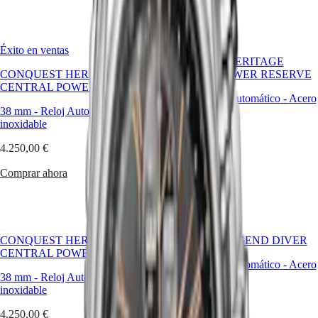
Malaysia
Elegance
Singapore
MINI
台
DOLCEVITA
湾
Éxito en ventas
LONGINES
地
CONQUEST HERITAGE
DOLCEVITA
區
CONQUEST HERITAGE
CENTRAL POWER RESERVE
LONGINES
CENTRAL POWER RESERVE
ไทย
PRIMALUNA
38 mm
-
Reloj Automático
-
Acero
FLAGSHIP
38 mm
-
Reloj Automático
-
Acero
inoxidable
Europa
CLASSIC
inoxidable
EVIDENZA
4.250,00 €
Österreich
RECORD
4.250,00 €
Belgique
ELEGANT
Comprar ahora
(
Fr
)
COLLECTION
Comprar ahora
België
LA
(
Nl
)
GRANDE
Denmark
CLASSIQUE
Finland
France
Heritage
CONQUEST HERITAGE
LONGINES LEGEND DIVER
Deutschland
CENTRAL POWER RESERVE
LONGINES
Greece
39 mm
-
Reloj Automático
-
Acero
LEGEND
(
En
)
38 mm
-
Reloj Automático
-
Acero
inoxidable
DIVER
Ελλάδα
inoxidable
ULTRA-
(
El
)
3.450,00 €
CHRON
Italia
4.250,00 €