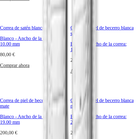
Malaysia
Elegance
Singapore
MINI
台
DOLCEVITA
湾
LONGINES
地
Correa de satén blanco
Correa de piel de becerro blanca
DOLCEVITA
區
semimate
LONGINES
Blanco
-
Ancho de la correa:
ไทย
PRIMALUNA
10.00 mm
Blanco
-
Ancho de la correa:
FLAGSHIP
15.00 mm
Europa
CLASSIC
80,00 €
EVIDENZA
200,00 €
Österreich
RECORD
Comprar ahora
Belgique
ELEGANT
Avisarme
(
Fr
)
COLLECTION
België
LA
(
Nl
)
GRANDE
Denmark
CLASSIQUE
Finland
Correa de piel de becerro blanca
Correa de piel de becerro blanca
France
Heritage
mate
mate
Deutschland
LONGINES
Greece
Blanco
-
Ancho de la correa:
Blanco
-
Ancho de la correa:
LEGEND
(
En
)
19.00 mm
21.00 mm
DIVER
Ελλάδα
ULTRA-
(
El
)
200,00 €
200,00 €
CHRON
Italia