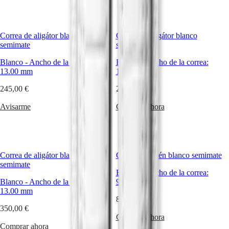
Hong
HYDROCONQUEST
Kong
GMT
SAR
Spirit
(
En
)
Correa de aligátor blanco
Correa de aligátor blanco
香
semimate
semimate
LONGINES
港
SPIRIT
Blanco
-
Ancho de la correa:
Blanco
-
Ancho de la correa:
特
LONGINES
13.00 mm
15.00 mm
别
SPIRIT
行
ZULU
245,00 €
230,00 €
政
TIME
LONGINES
區
Avisarme
Comprar ahora
SPIRIT
(
Zh
)
FLYBACK
India
LONGINES
日
SPIRIT
本
CHRONOGRAPH
Correa de aligátor blanco
Correa de satén blanco semimate
澳
LONGINES
semimate
門
SPIRIT
Blanco
-
Ancho de la correa:
特
PILOT
Blanco
-
Ancho de la correa:
9.00 mm
LONGINES
别
13.00 mm
SPIRIT
行
80,00 €
PILOT
350,00 €
政
FLYBACK
Comprar ahora
區
Comprar ahora