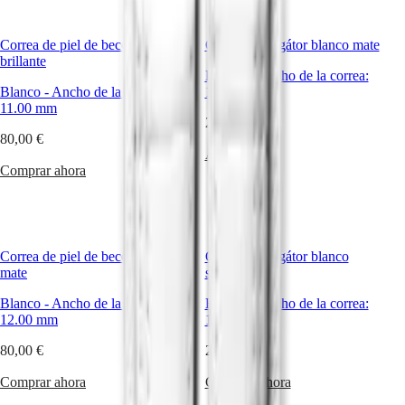
Master
South
Africa
Correa de piel de becerro blanca
Correa de aligátor blanco mate
MASTER
brillante
América
COLLECTION
Blanco
-
Ancho de la correa:
MASTER
Blanco
-
Ancho de la correa:
13.00 mm
Canada
COLLECTION
11.00 mm
(
En
)
245,00 €
CHRONOGRAPH
Canada
80,00 €
MASTER
Avisarme
(
Fr
)
COLLECTION
Comprar ahora
México
MOONPHASE
United
THE
States
LONGINES
MASTER
Asia-
COLLECTION
Pacífico
GMT
Correa de piel de becerro blanca
Correa de aligátor blanco
mate
semimate
Australia
Conquest
中
Blanco
-
Ancho de la correa:
Blanco
-
Ancho de la correa:
CONQUEST
國
12.00 mm
16.00 mm
CONQUEST
대
CLASSIC
80,00 €
245,00 €
한
CONQUEST
민
CHRONOGRAPH
Comprar ahora
Comprar ahora
국
HYDROCONQUEST