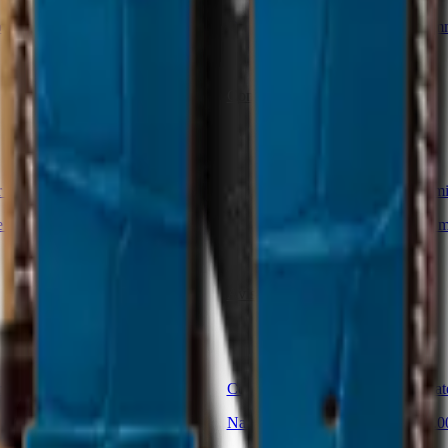
de la correa:
21.00 mm
Oro
-
Ancho de la correa:
19.00 m
245,00 €
Comprar ahora
or negro semimate
Correa de piel de becerro azul sem
 la correa:
17.00 mm
Azul
-
Ancho de la correa:
22.00 
210,00 €
Avisarme
or verde semimate
Correa de aligátor naranja semimat
la correa:
16.00 mm
Naranja
-
Ancho de la correa:
16.