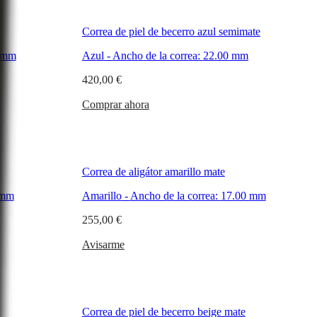
Correa de piel de becerro azul semimate
 mm
Azul
-
Ancho de la correa:
22.00 mm
420,00 €
Comprar ahora
Correa de aligátor amarillo mate
 mm
Amarillo
-
Ancho de la correa:
17.00 mm
255,00 €
Avisarme
Correa de piel de becerro beige mate