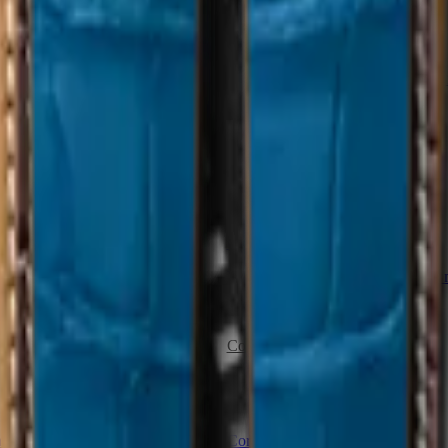
r roja semimate
Correa de aligátor negro semimate
a correa:
16.00 mm
Negro
-
Ancho de la correa:
16.00
245,00 €
Comprar ahora
e becerro marrón mate
Correa de aligátor verde mate
e la correa:
22.00 mm
Verde
-
Ancho de la correa:
17.00
255,00 €
Comprar ahora
ntracita
Correa de aligátor dorado mate