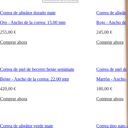
Correa de aligátor dorado mate
Correa de aligáto
Relojes
África
Oro
-
Ancho de la correa:
15.00 mm
Rojo
-
Ancho de l
Master
South
Africa
255,00 €
245,00 €
MASTER
América
COLLECTION
Comprar ahora
Comprar ahora
MASTER
Canada
COLLECTION
(
En
)
CHRONOGRAPH
Canada
MASTER
(
Fr
)
COLLECTION
México
Correa de piel de becerro beige semimate
Correa de piel d
MOONPHASE
United
THE
Beige
-
Ancho de la correa:
22.00 mm
Marrón
-
Ancho d
States
LONGINES
MASTER
420,00 €
180,00 €
Asia-
COLLECTION
Pacífico
GMT
Comprar ahora
Comprar ahora
Australia
Conquest
中
CONQUEST
國
CONQUEST
대
CLASSIC
Correa de aligátor verde mate
Correa tipo nato a
한