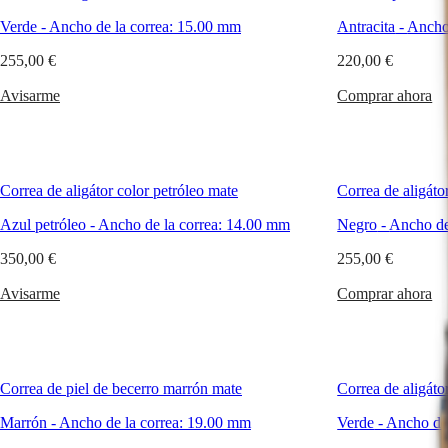
CONQUEST
민
CHRONOGRAPH
Verde
-
Ancho de la correa:
15.00 mm
Antracita
-
Ancho 
국
HYDROCONQUEST
Hong
255,00 €
220,00 €
HYDROCONQUEST
Kong
GMT
Avisarme
Comprar ahora
SAR
Spirit
(
En
)
香
LONGINES
港
SPIRIT
特
LONGINES
Correa de aligátor color petróleo mate
Correa de aligát
别
SPIRIT
行
ZULU
Azul petróleo
-
Ancho de la correa:
14.00 mm
Negro
-
Ancho de
政
TIME
LONGINES
350,00 €
255,00 €
區
SPIRIT
(
Zh
)
FLYBACK
Avisarme
Comprar ahora
India
LONGINES
日
SPIRIT
本
CHRONOGRAPH
澳
LONGINES
門
SPIRIT
Correa de piel de becerro marrón mate
Correa de aligát
特
PILOT
LONGINES
别
Marrón
-
Ancho de la correa:
19.00 mm
Verde
-
Ancho de 
SPIRIT
行