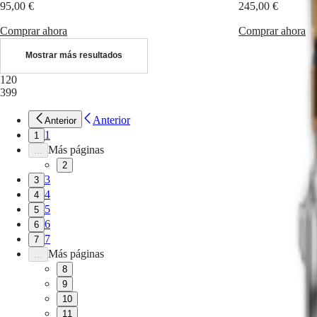
PILOT
95,00 €
245,00 €
政
FLYBACK
區
Comprar ahora
Comprar ahora
Malaysia
Elegance
Singapore
Mostrar más resultados
MINI
台
DOLCEVITA
120
湾
LONGINES
399
地
DOLCEVITA
區
LONGINES
Anterior
Anterior
ไทย
PRIMALUNA
1
1
FLAGSHIP
Más páginas
...
Europa
CLASSIC
2
EVIDENZA
Österreich
3
RECORD
3
Belgique
ELEGANT
4
4
(
Fr
)
COLLECTION
5
5
België
LA
6
6
(
Nl
)
GRANDE
7
7
Denmark
CLASSIQUE
Más páginas
Finland
...
France
Heritage
8
Deutschland
9
LONGINES
Greece
10
LEGEND
(
En
)
11
DIVER