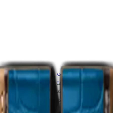
r naranja mate
Correa de aligátor lila mate
e la correa:
17.00 mm
Lila
-
Ancho de la correa:
17.00 m
255,00 €
Comprar ahora