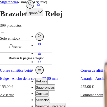
Sugerencias
-
Brazaletes de reloj
Ir
Abrir
Buscar
a
Brazaletes de Reloj
España
Mi
cuenta
399 productos
Abrir
Solo en stock
Buscar
Ir
Filtrar
a
Ir
Localizador
Mostrar la página anterior
a
Ir
de
Mi
a
tiendas
Correa sintética beige
Correa de aligáto
Abrir
cuenta
Cesta
Menú
Beige
-
Ancho de la correa:
20.00 mm
Naranja
-
Ancho d
Relojes
155,00 €
255,00 €
Sugerencias
Correas
Avisarme
Comprar ahora
Servicios
Nuestros universos