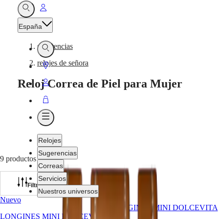
Ir
Abrir
Buscar
a
España
Mi
cuenta
sugerencias
Abrir
-
Buscar
relojes de señora
Ir
a
Reloj Correa de Piel para Mujer
Ir
Localizador
a
Ir
de
Mi
a
tiendas
Abrir
cuenta
Cesta
Menú
Relojes
Sugerencias
9 productos
Correas
Servicios
Filtrar
Nuestros universos
Nuevo
LONGINES MINI DOLCEVITA
LONGINES MINI DOLCEVITA
Relojes
África