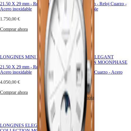
Hong
HYDROCONQUEST
21.50 X 29 mm
-
Reloj Cuarzo
-
21.50 X 29 mm
-
Reloj Cuarzo
-
Kong
GMT
Acero inoxidable
Acero inoxidable
SAR
Spirit
(
En
)
1.750,00 €
1.750,00 €
香
LONGINES
Comprar ahora
Comprar ahora
港
SPIRIT
特
LONGINES
别
SPIRIT
行
ZULU
政
TIME
LONGINES MINI DOLCEVITA
LONGINES ELEGANT
LONGINES
區
COLLECTION MOONPHASE
SPIRIT
(
Zh
)
21.50 X 29 mm
-
Reloj Cuarzo
-
FLYBACK
India
Acero inoxidable
30 mm
-
Reloj Cuarzo
-
Acero
LONGINES
日
inoxidable
SPIRIT
4.050,00 €
本
CHRONOGRAPH
1.400,00 €
澳
LONGINES
Comprar ahora
門
SPIRIT
Comprar ahora
特
PILOT
LONGINES
别
SPIRIT
行
PILOT
政
FLYBACK
LONGINES ELEGANT
區
COLLECTION MOONPHASE