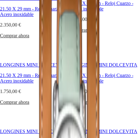
21.50 X 29 mm
-
Reloj Cuarzo
-
21.50 X 29 mm
-
Reloj Cuarzo
-
Acero inoxidable
Master
South
Acero inoxidable
Africa
1.750,00 €
MASTER
2.350,00 €
América
COLLECTION
Comprar ahora
MASTER
Comprar ahora
Canada
COLLECTION
(
En
)
CHRONOGRAPH
Canada
MASTER
(
Fr
)
COLLECTION
México
MOONPHASE
United
THE
LONGINES MINI DOLCEVITA
LONGINES MINI DOLCEVITA
States
LONGINES
21.50 X 29 mm
MASTER
-
Reloj Cuarzo
-
21.50 X 29 mm
-
Reloj Cuarzo
-
Asia-
Acero inoxidable
COLLECTION
Acero inoxidable
Pacífico
GMT
1.750,00 €
4.050,00 €
Australia
Conquest
中
Comprar ahora
Comprar ahora
CONQUEST
國
CONQUEST
대
CLASSIC
한
CONQUEST
민
CHRONOGRAPH
LONGINES MINI DOLCEVITA
LONGINES MINI DOLCEVITA
국
HYDROCONQUEST