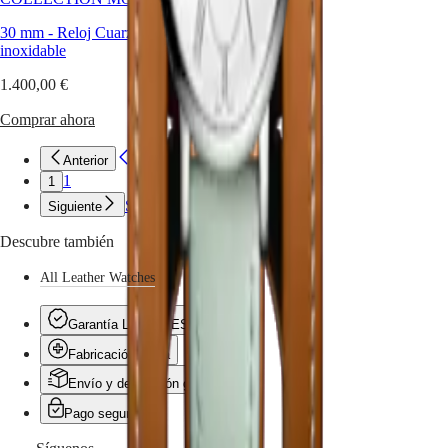
Malaysia
Elegance
Singapore
30 mm
-
Reloj Cuarzo
-
Acero
MINI
台
inoxidable
DOLCEVITA
湾
LONGINES
地
1.400,00 €
DOLCEVITA
區
LONGINES
Comprar ahora
ไทย
PRIMALUNA
FLAGSHIP
Anterior
Anterior
Europa
CLASSIC
1
1
EVIDENZA
Österreich
RECORD
Siguiente
Siguiente
Belgique
ELEGANT
(
Fr
)
COLLECTION
Descubre también
België
LA
(
Nl
)
GRANDE
All Leather Watches
Denmark
CLASSIQUE
Finland
France
Heritage
Garantía LONGINES
Deutschland
Fabricación suiza
LONGINES
Greece
LEGEND
(
En
)
Envío y devolución gratis
DIVER
Ελλάδα
ULTRA-
(
El
)
Pago seguro
CHRON
Italia