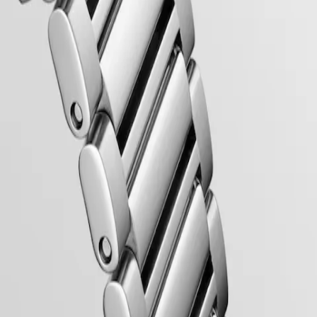
l’Ufficio Federale Svizzero per la Proprietà Intellettuale nel 1954. Un
rologi Conquest Heritage fondono perfettamente lo stile classico degli