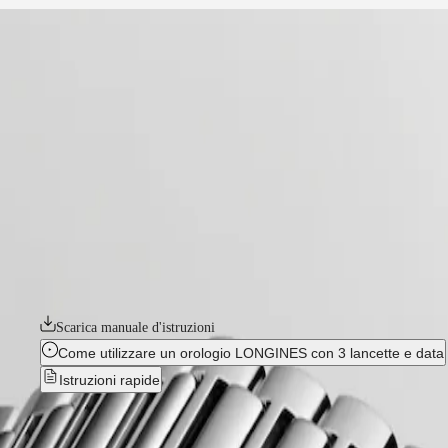
home
Orologi
Africa
-
orologi
Master
South
-
Africa
heritage
MASTER
-
America
conquest heritage
COLLECTION
-
MASTER
Canada
l16494026
COLLECTION
(
En
)
CHRONOGRAPH
Canada
MASTER
CONQUEST HERITAGE
(
Fr
)
COLLECTION
México
MOONPHASE
Evocazione di audacia e spirito creativo, la collezione Conquest è stata
United
THE
omaggio ai primi modelli Conquest lanciati oltre 70 anni fa, la linea Co
States
LONGINES
anni Cinquanta con la moderna tecnologia orologiera.
MASTER
Asia
COLLECTION
Scarica manuale d'istruzioni
Pacifico
GMT
Come utilizzare un orologio LONGINES con 3 lancette e data
Australia
Conquest
Istruzioni rapide
中
CONQUEST
國
CONQUEST
CONQUEST HERITAGE
-
L1.6
대
CLASSIC
한