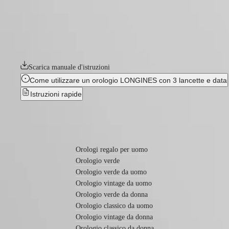
Ελλάδα
CONQUEST HERITAGE
ULTRA-
(
El
)
CHRON
Italia
LONGINES
Netherlands
Evocazione di audacia e spirito creativo, la collezione Conquest è stata
PILOT
(
En
)
omaggio ai primi modelli Conquest lanciati oltre 70 anni fa, la linea Co
MAJETEK
Nederland
anni Cinquanta con la moderna tecnologia orologiera.
CONQUEST
(
Nl
)
HERITAGE
Norway
Scarica manuale d'istruzioni
FLAGSHIP
Polska
Come utilizzare un orologio LONGINES con 3 lancette e data
HERITAGE
Portugal
AVIGATION
Россия
Istruzioni rapide
HERITAGE
España
CLASSIC
Sweden
Tutti
Schweiz
Scopri di più
gli
(
De
)
orologi
Suisse
Orologi
(
Fr
)
Orologi regalo per uomo
da
Svizzera
Orologio verde
uomo
(
It
)
Orologio verde da uomo
Orologi
United
da
Orologio vintage da uomo
Kingdom
donna
Türkiye
Orologio verde da donna
Orologio classico da uomo
Suggerimenti
Orologio vintage da donna
Novità
Orologio classico da donna