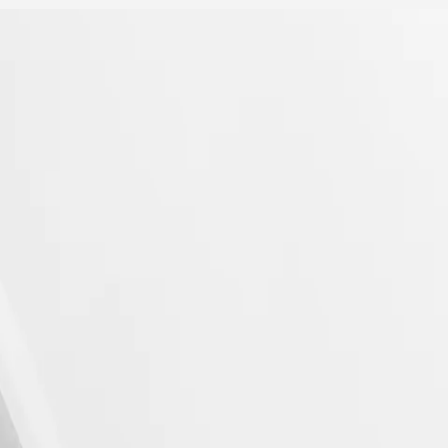
l’Ufficio Federale Svizzero per la Proprietà Intellettuale nel 1954. Un
rologi Conquest Heritage fondono perfettamente lo stile classico degli