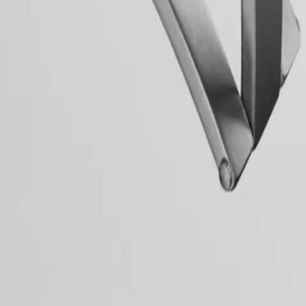
 la prima linea di orologi Longines ad avere il proprio nome protetto dal
nquest Heritage piacerà a tutti gli appassionati di design vintage. Gli o