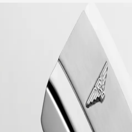
 la prima linea di orologi Longines ad avere il proprio nome protetto dal
nquest Heritage piacerà a tutti gli appassionati di design vintage. Gli o
49.4.02.6