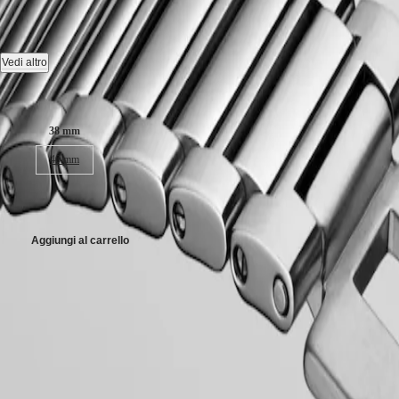
CONQUEST
민
CHRONOGRAPH
Orologio automatico, Ø 38.00 mm, acciaio inossidabile, L1.649.4.02.6
국
HYDROCONQUEST
Hong
HYDROCONQUEST
Movimento meccanico a carica automatica con frequenza di 25'200 alternan
Vedi altro
Kong
GMT
SAR
Medaglione in oro 18 carati con pesce, impermeabile fino a 5 bar, vetro za
Dimensioni della cassa:
Spirit
(
En
)
香
Quadrante verde laccato lucido, swiss super-luminova®.
LONGINES
38 mm
港
SPIRIT
Bracciale in acciaio inossidabile, con doppia chiusura deployante di si
特
40 mm
LONGINES
别
SPIRIT
行
ZULU
3.400,00 €
政
TIME
LONGINES
區
Aggiungi al carrello
SPIRIT
(
Zh
)
FLYBACK
India
LONGINES
日
SPIRIT
Garanzia LONGINES di 5 anni
本
CHRONOGRAPH
澳
Swiss Made
LONGINES
門
SPIRIT
Spedizione e Reso Gratuiti
特
PILOT
LONGINES
别
Pagamento sicuro
SPIRIT
行