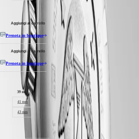
Malaysia
Elegance
sicurezza.
Singapore
2.000,00 €
MINI
台
DOLCEVITA
湾
LONGINES
Aggiungi al carrello
地
DOLCEVITA
區
LONGINES
Prenota in boutique
ไทย
PRIMALUNA
FLAGSHIP
Europa
CLASSIC
Aggiungi al carrello
EVIDENZA
Österreich
RECORD
Prenota in boutique
Belgique
ELEGANT
(
Fr
)
COLLECTION
België
LA
Dimensioni della cassa:
(
Nl
)
GRANDE
Denmark
CLASSIQUE
39 mm
Finland
France
Heritage
41 mm
Deutschland
LONGINES
Greece
43 mm
LEGEND
(
En
)
DIVER
Ελλάδα
ULTRA-
(
El
)
Disponibile in 2 varianti
CHRON
Italia