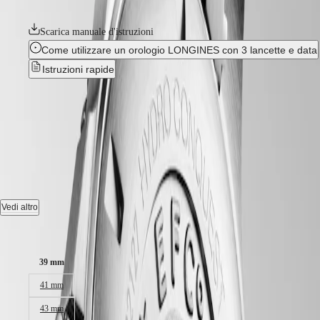
corona a vite e un fondello avvitato.
Hong
HYDROCONQUEST
Kong
GMT
SAR
Scarica manuale d'istruzioni
Spirit
(
En
)
Come utilizzare un orologio LONGINES con 3 lancette e data
香
LONGINES
Istruzioni rapide
港
SPIRIT
特
LONGINES
HYDROCONQUEST
-
别
SPIRIT
行
ZULU
L3.780.4.56.6
政
TIME
LONGINES
區
SPIRIT
(
Zh
)
Orologio automatico, Ø 39.00 mm, acciaio inossidabile e lunetta in
FLYBACK
India
ceramica, L3.780.4.56.6
LONGINES
日
SPIRIT
本
Date, movimento meccanico a carica automatica con frequenza di
Vedi altro
CHRONOGRAPH
澳
25'200 alternanze orarie e riserva di carica di circa 72 ore.
LONGINES
門
Dimensioni della cassa:
SPIRIT
Corona a vite lunetta girevole unidirezionale, impermeabile fino a 30
特
PILOT
bar, vetro zaffiro antigraffio con trattamento antiriflesso multistrato su
LONGINES
别
39 mm
entrambi i lati.
SPIRIT
行
41 mm
PILOT
Quadrante nero a raggi di sole, swiss super-luminova®.
政
FLYBACK
區
43 mm
Bracciale in acciaio inossidabile, con chiusura déployante a doppia