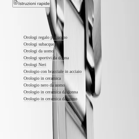
in
Istruzioni rapide
pelle
Cinturini
in
Scopri di più
caucciù
Servizi
Orologi regalo per uomo
Orologi subacquei
Istruzioni
per
Orologi da uomo
la
Orologi sportivi da donna
cura
Orologi Neri
Inviaci
Orologio con bracciale in acciaio
il
Orologio in ceramica
tuo
orologio
Orologio nero da uomo
Tariffe
Orologio in ceramica da donna
del
Orologio in ceramica da uomo
servizio
Garanzia
Trova
un
centro
assistenza
Contattaci
Garanzia LONGINES di 5 anni