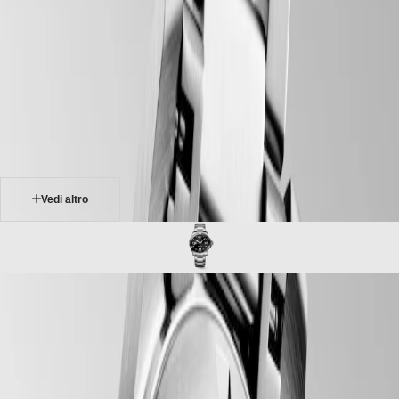
orologi
Master
South
-
Africa
conquest
MASTER
-
America
hydroconquest
COLLECTION
-
MASTER
Canada
l37804566
COLLECTION
(
En
)
CHRONOGRAPH
Canada
MASTER
(
Fr
)
COLLECTION
México
MOONPHASE
United
THE
States
Vedi altro
LONGINES
MASTER
Asia
COLLECTION
Pacifico
GMT
Australia
Conquest
中
HYDROCONQUEST
CONQUEST
國
La collezione LONGINES HYDROCONQUEST unisce design
CONQUEST
대
moderno, savoir-faire orologiero svizzero e funzionalità ad alte
CLASSIC
한
prestazioni. Disponibili con movimento automatico o al quarzo, a
CONQUEST
민
seconda del modello, questi orologi sportivi offrono un’impermeabilità
CHRONOGRAPH
국
fino a 30 bar (300 m), oltre a una lunetta girevole unidirezionale, una
HYDROCONQUEST