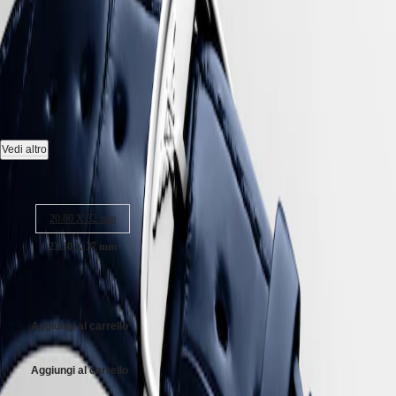
Hong
HYDROCONQUEST
LONGINES DOLCEVITA
-
Kong
GMT
SAR
L5.512.4.70.2
Spirit
(
En
)
香
LONGINES
港
SPIRIT
Orologio al quarzo, 23.30 x 37.00 mm, acciaio inossidabile,
特
LONGINES
L5.512.4.70.2
别
SPIRIT
行
Impermeabile fino a 3 bar, vetro zaffiro antigraffio.
ZULU
Vedi altro
政
TIME
Quadrante argento flinqué.
LONGINES
Dimensioni della cassa:
區
SPIRIT
(
Zh
)
Bracciale in cinturino in alligatore, con fibbia.
FLYBACK
India
20.80 X 32 mm
LONGINES
日
SPIRIT
23.30 X 37 mm
本
CHRONOGRAPH
澳
LONGINES
1.650,00 €
門
SPIRIT
特
PILOT
LONGINES
别
Aggiungi al carrello
SPIRIT
行
PILOT
政
FLYBACK
Aggiungi al carrello
區