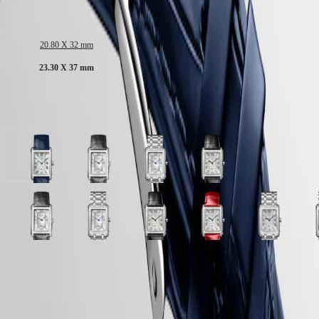
Malaysia
Elegance
Singapore
Dimensioni della cassa:
MINI
台
DOLCEVITA
湾
20.80 X 32 mm
LONGINES
地
DOLCEVITA
23.30 X 37 mm
區
LONGINES
ไทย
PRIMALUNA
FLAGSHIP
Disponibile in 12 varianti
Europa
CLASSIC
EVIDENZA
Österreich
RECORD
Belgique
ELEGANT
Argento
Bianco
Bianco
Argento
(
Fr
)
COLLECTION
flinqué
quadrante
quadrante
flinqué
België
LA
quadrante
con
con
quadrante
(
Nl
)
GRANDE
con
antracite
Acciaio
con
Denmark
CLASSIQUE
Blu
Cinturino
inossidabile
Nero
Argento
Bianco
Argento
Bianco
Madreperla
Argento
Avorio
Argento
Argento
M
Finland
notte
in
cinturino
Cinturino
flinqué
quadrante
flinqué
quadrante
bianca
flinqué
dorato
flinqué
flinqué
b
France
Heritage
Cinturino
alligatore
in
quadrante
con
quadrante
con
quadrante
quadrante
“flinqué”
quadrante
quadrante
q
Deutschland
in
cinturino
alligatore
LONGINES
con
antracite
con
Acciaio
con
con
quadrante
con
con
c
Greece
alligatore
cinturino
Garanzia LONGINES di 2 anni
LEGEND
Rosso
Cinturino
Acciaio
inossidabile
Acciaio
Nero
con
Rosso
Acciaio
A
(
En
)
Avorio
Argento
Argento
Argento
cinturino
DIVER
Cinturino
in
inossidabile
cinturino
inossidabile
Cinturino
Verde
Cinturino
inossidabile
i
Ελλάδα
rosa
flinqué
flinqué
flinqué
Swiss Made
ULTRA-
in
alligatore
cinturino
cinturino
in
oliva
in
cinturino
c
(
El
)
“flinqué”
quadrante
quadrante
quadrante
CHRON
alligatore
cinturino
alligatore
Cinturino
alligatore
Italia
Spedizione e Reso Gratuiti
quadrante
con
con
con