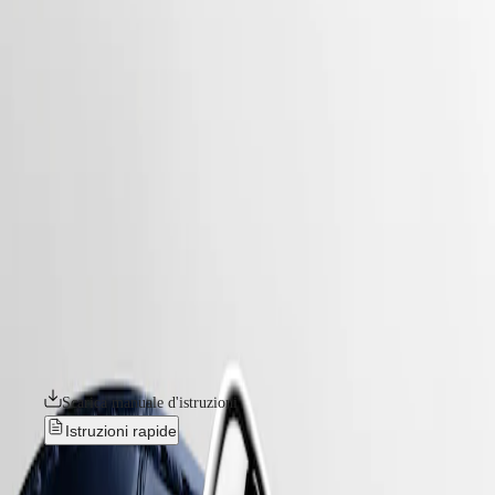
orologi
Master
South
-
Africa
elegance
MASTER
-
America
longines dolcevita
COLLECTION
-
MASTER
Canada
l55124702
COLLECTION
(
En
)
CHRONOGRAPH
Canada
MASTER
LONGINES DOLCEVITA
(
Fr
)
COLLECTION
México
MOONPHASE
La collezione Longines DolceVita è l'acme dell’eleganza e della
United
THE
raffinatezza senza tempo, che fonde perfettamente design classico e
States
LONGINES
fascino contemporaneo. Ispirata a un modello storico degli anni Venti e
MASTER
caratterizzata da una cassa rettangolare e dalle proporzioni armoniose,
Asia
COLLECTION
questa linea si è evoluta negli anni senza perdere la propria identità
Pacifico
GMT
originale. Disponibili in un’ampia gamma di materiali e colori, questi
orologi sono una forte espressione dell’eleganza e della dolce vita
Australia
Conquest
italiana, da sempre associate alla collezione.
中
CONQUEST
國
Scarica manuale d'istruzioni
CONQUEST
대
CLASSIC
Istruzioni rapide
한
CONQUEST
민
CHRONOGRAPH
Novità
국
HYDROCONQUEST