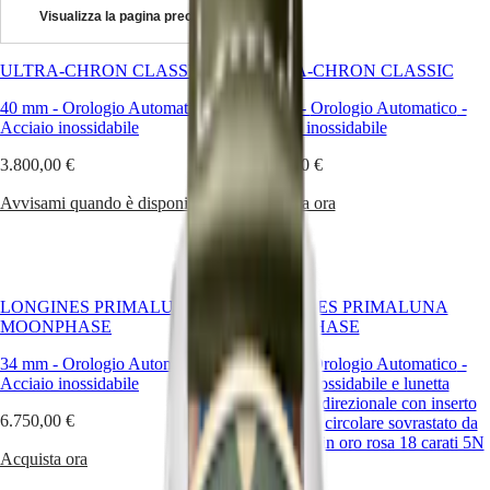
Visualizza la pagina precedente
Master
South
Africa
ULTRA-CHRON CLASSIC
MASTER
ULTRA-CHRON CLASSIC
America
COLLECTION
40 mm
-
Orologio Automatico
-
37 mm
-
Orologio Automatico
-
MASTER
Acciaio inossidabile
Canada
Acciaio inossidabile
COLLECTION
(
En
)
CHRONOGRAPH
3.800,00 €
3.800,00 €
Canada
MASTER
(
Fr
)
COLLECTION
Avvisami quando è disponibile
Acquista ora
México
MOONPHASE
United
THE
States
LONGINES
MASTER
Asia
COLLECTION
Pacifico
LONGINES PRIMALUNA
GMT
LONGINES PRIMALUNA
MOONPHASE
MOONPHASE
Australia
Conquest
中
34 mm
-
Orologio Automatico
-
34 mm
-
Orologio Automatico
-
CONQUEST
Acciaio inossidabile
國
Acciaio inossidabile e lunetta
CONQUEST
girevole bidirezionale con inserto
대
6.750,00 €
CLASSIC
spazzolato circolare sovrastato da
한
CONQUEST
una coiffe in oro rosa 18 carati 5N
민
Acquista ora
CHRONOGRAPH
국
HYDROCONQUEST
4.350,00 €