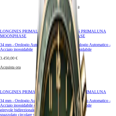
Hong
HYDROCONQUEST
Kong
Acquista ora
GMT
SAR
Spirit
(
En
)
香
LONGINES
港
SPIRIT
LONGINES PRIMALUNA
LONGINES PRIMALUNA
特
LONGINES
MOONPHASE
MOONPHASE
别
SPIRIT
行
ZULU
34 mm
-
Orologio Automatico
-
34 mm
-
Orologio Automatico
-
政
TIME
Acciaio inossidabile
Acciaio inossidabile
LONGINES
區
SPIRIT
3.450,00 €
2.900,00 €
(
Zh
)
FLYBACK
India
LONGINES
Acquista ora
Acquista ora
日
SPIRIT
本
CHRONOGRAPH
澳
LONGINES
門
SPIRIT
特
PILOT
LONGINES PRIMALUNA
LONGINES PRIMALUNA
LONGINES
别
SPIRIT
34 mm
行
-
Orologio Automatico
-
34 mm
-
Orologio Automatico
-
PILOT
Acciaio inossidabile e lunetta
Acciaio inossidabile
政
FLYBACK
girevole bidirezionale con inserto
區
2.850,00 €
spazzolato circolare sovrastato da