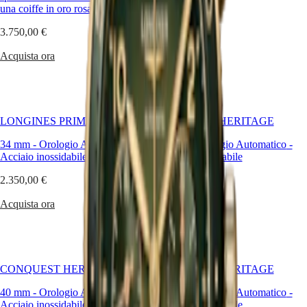
Malaysia
Elegance
una coiffe in oro rosa 18 carati 5N
Singapore
Acquista ora
MINI
台
3.750,00 €
DOLCEVITA
湾
LONGINES
Acquista ora
地
DOLCEVITA
區
LONGINES
ไทย
PRIMALUNA
FLAGSHIP
Europa
CLASSIC
LONGINES PRIMALUNA
CONQUEST HERITAGE
EVIDENZA
Österreich
RECORD
34 mm
-
Orologio Automatico
-
38 mm
-
Orologio Automatico
-
Belgique
ELEGANT
Acciaio inossidabile
Acciaio inossidabile
(
Fr
)
COLLECTION
België
LA
2.350,00 €
3.300,00 €
(
Nl
)
GRANDE
Denmark
CLASSIQUE
Acquista ora
Acquista ora
Finland
France
Heritage
Deutschland
LONGINES
Greece
LEGEND
(
En
)
CONQUEST HERITAGE
CONQUEST HERITAGE
DIVER
Ελλάδα
ULTRA-
(
El
)
40 mm
-
Orologio Automatico
-
40 mm
-
Orologio Automatico
-
CHRON
Italia
Acciaio inossidabile
Acciaio inossidabile