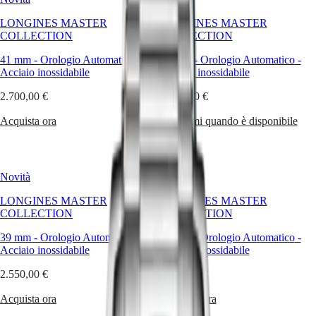
Master
South
LONGINES MASTER
LONGINES MASTER
Africa
COLLECTION
COLLECTION
MASTER
America
COLLECTION
41 mm
-
Orologio Automatico
-
41 mm
-
Orologio Automatico
-
MASTER
Acciaio inossidabile
Acciaio inossidabile
Canada
COLLECTION
(
En
)
2.700,00 €
CHRONOGRAPH
2.700,00 €
Canada
MASTER
(
Fr
)
Acquista ora
Avvisami quando è disponibile
COLLECTION
México
MOONPHASE
United
THE
States
LONGINES
MASTER
Novità
Novità
Asia
COLLECTION
Pacifico
GMT
LONGINES MASTER
LONGINES MASTER
COLLECTION
COLLECTION
Australia
Conquest
中
39 mm
-
Orologio Automatico
-
39 mm
-
Orologio Automatico
-
CONQUEST
國
Acciaio inossidabile
Acciaio inossidabile
CONQUEST
대
CLASSIC
2.550,00 €
2.550,00 €
한
CONQUEST
민
CHRONOGRAPH
Acquista ora
Acquista ora
국
HYDROCONQUEST