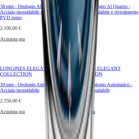
orologi
38 mm
-
Orologio Al Quarzo
-
29 mm
-
Orologio Al Quarzo
-
Orologi
Acciaio inossidabile e rivestimento
Acciaio inossidabile e rivestimento
da
PVD rosso
PVD rosso
uomo
Orologi
2.100,00 €
1.850,00 €
da
donna
Acquista ora
Acquista ora
Per
funzioni
Per
LONGINES ELEGANT
LONGINES ELEGANT
stile
COLLECTION
COLLECTION
Per
39 mm
-
Orologio Automatico
-
29 mm
-
Orologio Automatico
-
colore
Acciaio inossidabile
Acciaio inossidabile
Cinturini
2.550,00 €
2.450,00 €
Tutti
Acquista ora
Acquista ora
i
cinturini
Cinturini
NATO
Cinturini