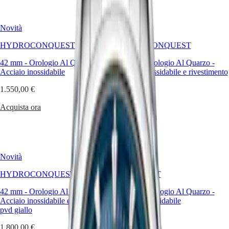
Hong
HYDROCONQUEST
Kong
GMT
SAR
Novità
Novità
Spirit
(
En
)
香
HYDROCONQUEST
HYDROCONQUEST
LONGINES
港
SPIRIT
特
42 mm
-
Orologio Al Quarzo
-
42 mm
-
Orologio Al Quarzo
-
LONGINES
Acciaio inossidabile
Acciaio inossidabile e rivestimento
别
SPIRIT
PVD rosso
行
ZULU
1.550,00 €
政
TIME
1.800,00 €
LONGINES
區
Acquista ora
SPIRIT
(
Zh
)
Acquista ora
FLYBACK
India
LONGINES
日
SPIRIT
本
CHRONOGRAPH
澳
Novità
Novità
LONGINES
門
SPIRIT
HYDROCONQUEST
CONQUEST
特
PILOT
LONGINES
别
42 mm
-
Orologio Al Quarzo
-
41 mm
-
Orologio Al Quarzo
-
SPIRIT
行
Acciaio inossidabile e rivestimento
Acciaio inossidabile
PILOT
政
pvd giallo
FLYBACK
1.500,00 €
區
1.800,00 €