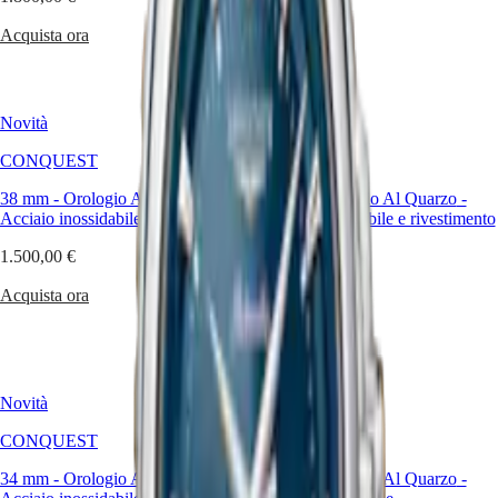
Malaysia
Elegance
Acquista ora
Singapore
Acquista ora
MINI
台
DOLCEVITA
湾
LONGINES
地
DOLCEVITA
區
Novità
LONGINES
Novità
ไทย
PRIMALUNA
CONQUEST
CONQUEST
FLAGSHIP
Europa
CLASSIC
38 mm
-
Orologio Al Quarzo
-
38 mm
-
Orologio Al Quarzo
-
EVIDENZA
Acciaio inossidabile
Acciaio inossidabile e rivestimento
Österreich
RECORD
PVD rosso
Belgique
ELEGANT
1.500,00 €
(
Fr
)
COLLECTION
1.750,00 €
België
LA
Acquista ora
(
Nl
)
GRANDE
Acquista ora
Denmark
CLASSIQUE
Finland
France
Heritage
Deutschland
LONGINES
Greece
Novità
Novità
LEGEND
(
En
)
DIVER
Ελλάδα
CONQUEST
CONQUEST
ULTRA-
(
El
)
34 mm
-
Orologio Al Quarzo
CHRON
-
30 mm
-
Orologio Al Quarzo
-
Italia