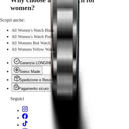
noi
Orologi
women?
da
uomo
Scopri anche:
Orologi
da
All Women's Watch Black
donna
All Women's Watch Pink
Tutti
gli
All Womens Red Watch
orologi
All Womens Yellow Watch
Garanzia LONGINES
Swiss Made
Spedizione e Reso Gratuiti
Pagamento sicuro
Seguici